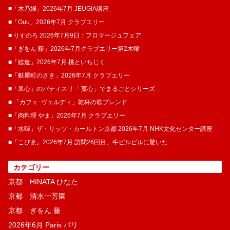
■「木乃婦」2026年7月 JEUGIA講座
■「Guu」2026年7月 クラブエリー
■ りすのろ 2026年7月9日：フロマージュフェア
■「ぎをん 藤」2026年7月クラブエリー第2木曜
■「総造」2026年7月 桃といちじく
■「麩屋町のざき」2026年7月 クラブエリー
■「果心」のパティスリ「 菓​心」でまるごとシリーズ
■ 「カフェ･ヴェルディ」乾杯の歌ブレンド
■「肉料理 やま」2026年7月 クラブエリー
■「水暉」ザ・リッツ・カールトン京都 2026年7月 NHK文化センター講座
■「こぴゑ」2026年7月 訪問26回目、牛ピルピルに驚いた
カテゴリー
京都 HINATA ひなた
京都 清水一芳園
京都 ぎをん 藤
2026年6月 Paris パリ