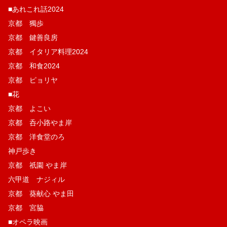
■あれこれ話2024
京都 獨歩
京都 鍵善良房
京都 イタリア料理2024
京都 和食2024
京都 ピョリヤ
■花
京都 よこい
京都 呑小路やま岸
京都 洋食堂のろ
神戸歩き
京都 祇園 やま岸
六甲道 ナジィル
京都 葵献心 やま田
京都 宮脇
■オペラ映画