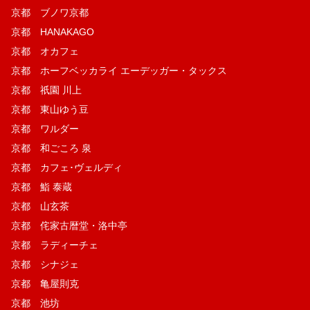
京都 ブノワ京都
京都 HANAKAGO
京都 オカフェ
京都 ホーフベッカライ エーデッガー・タックス
京都 祇園 川上
京都 東山ゆう豆
京都 ワルダー
京都 和ごころ 泉
京都 カフェ･ヴェルディ
京都 鮨 泰蔵
京都 山玄茶
京都 侘家古暦堂・洛中亭
京都 ラディーチェ
京都 シナジェ
京都 亀屋則克
京都 池坊