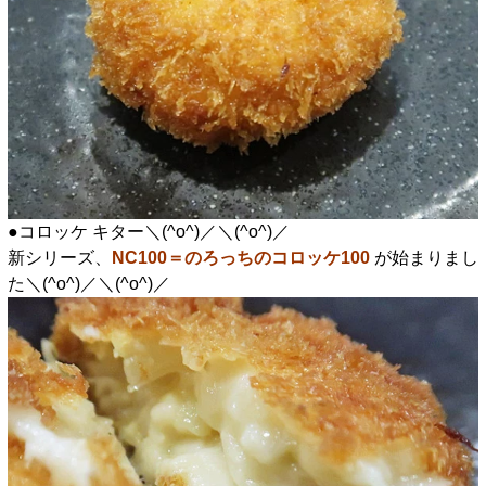
●コロッケ キター＼(^o^)／＼(^o^)／
新シリーズ、
NC100＝のろっちのコロッケ100
が始まりまし
た＼(^o^)／＼(^o^)／