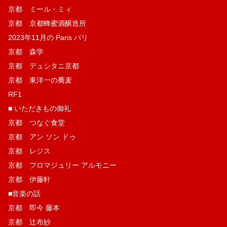
京都 ミール・ミィ
京都 京都蜂蜜酒醸造所
2023年11月の Paris パリ
京都 森学
京都 デュシタニ京都
京都 東洋一の蕎麦
RF1
■ いただきもの御礼
京都 つなぐ食堂
京都 アン ソン ドゥ
京都 レジス
京都 フロマジュリー アルモニー
京都 伊藤軒
■音楽の話
京都 即今 藤本
京都 辻布紗