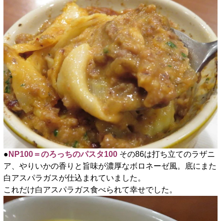
●
NP100＝のろっちのパスタ100
その86は打ち立てのラザニ
ア、やりいかの香りと旨味が濃厚なボロネーゼ風。底にまた
白アスパラガスが仕込まれていました。
これだけ白アスパラガス食べられて幸せでした。