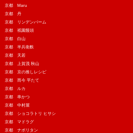
京都 Maru
京都 丹
京都 リンデンバーム
京都 祇園饅頭
京都 白山
京都 半兵衛麩
京都 天若
京都 上賀茂 秋山
京都 京の推しレシピ
京都 而今 平たて
京都 ルカ
京都 串かつ
京都 中村屋
京都 ショコラトリ ヒサシ
京都 マドラグ
京都 ナポリタン