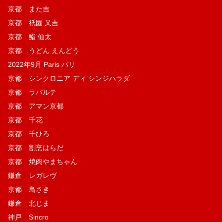
京都 また吉
京都 祇園 又吉
京都 鮨 仙太
京都 うどん えんどう
2022年9月 Paris パリ
京都 シンクロニア ディ シンジハラダ
京都 ラパルテ
京都 アマン京都
京都 千花
京都 千ひろ
京都 割烹はらだ
京都 焼肉やまちゃん
鎌倉 レガレヴ
京都 鳥さき
鎌倉 北じま
神戸 Sincro