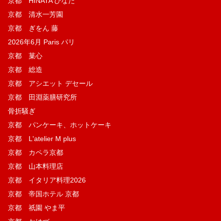
京都 HINATA ひなた
京都 清水一芳園
京都 ぎをん 藤
2026年6月 Paris パリ
京都 菓​心
京都 総造
京都 アシエット デセール
京都 田淵薬膳研究所
骨折騒ぎ
京都 パンケーキ、ホットケーキ
京都 L'atelier M plus
京都 カペラ京都
京都 山本料理店
京都 イタリア料理2026
京都 帝国ホテル 京都
京都 祇園 やま平