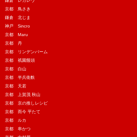
鎌倉 レガレヴ
京都 鳥さき
鎌倉 北じま
神戸 Sincro
京都 Maru
京都 丹
京都 リンデンバーム
京都 祇園饅頭
京都 白山
京都 半兵衛麩
京都 天若
京都 上賀茂 秋山
京都 京の推しレシピ
京都 而今 平たて
京都 ルカ
京都 串かつ