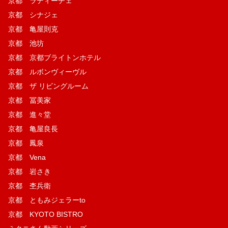
京都 ラディーチェ
京都 シナジェ
京都 亀屋則克
京都 池坊
京都 京都ブライトンホテル
京都 ルボンヴィーヴル
京都 ザ リビングルーム
京都 冨美家
京都 進々堂
京都 亀屋良長
京都 鳳泉
京都 Vena
京都 岩さき
京都 杢兵衛
京都 ともみジェラーto
京都 KYOTO BISTRO