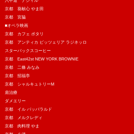
六甲道 ナジィル
京都 葵献心 やま田
京都 宮脇
■オペラ映画
京都 カフェ ポタリ
京都 アンティカ ピッツェリア ラジネッロ
スターバックスコーヒー
京都 East42st NEW YORK BROWNIE
京都 二條 みなみ
京都 招福亭
京都 シャルキュトリーM
肩治療
ダメエリー
京都 イル パッパラルド
京都 メルクレディ
京都 肉料理 やま