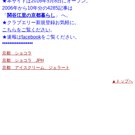
★本サイトは2016年5月8日にオープン。
2006年から10年分の4285記事は
「
関谷江里の京都暮らし
」 へ。
★クラブエリー新規登録お気軽に。
こちらをご覧ください
。
★速報は
facebook
をご覧ください。
*****************
京都 ショコラ
京都 ショコラ JPH
京都 アイスクリーム、ジェラート
▲トップへ