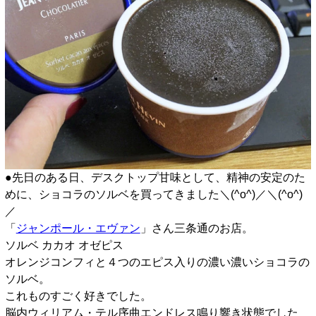
●先日のある日、デスクトップ甘味として、精神の安定のた
めに、ショコラのソルベを買ってきました＼(^o^)／＼(^o^)
／
「
ジャンポール・エヴァン
」さん三条通のお店。
ソルベ カカオ オゼピス
オレンジコンフィと４つのエピス入りの濃い濃いショコラの
ソルベ。
これものすごく好きでした。
脳内ウィリアム・テル序曲エンドレス鳴り響き状態でした