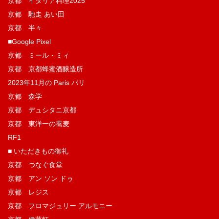
京都 イタリア料理2025
京都 馳走 あい田
京都 半々
■Google Pixel
京都 ミール・ミィ
京都 京都蜂蜜酒醸造所
2023年11月の Paris パリ
京都 森学
京都 デュシタニ京都
京都 東洋一の蕎麦
RF1
■ いただきもの御礼
京都 つなぐ食堂
京都 アン ソン ドゥ
京都 レジス
京都 フロマジュリー アルモニー