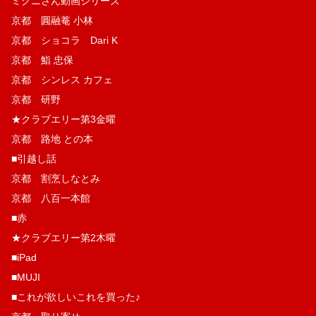
ミクニさん動画シリーズ
京都 圓融菴 小林
京都 ショコラ Dari K
京都 鮨 忠保
京都 シンレス カフェ
京都 研野
★クラブエリー第3金曜
京都 路地 との本
■引越し話
京都 割烹しなとみ
京都 八百一本館
■赤
★クラブエリー第2木曜
■iPad
■MUJI
■これが欲しいこれを買った♪