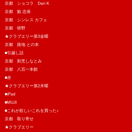
京都 ショコラ Dari K
京都 鮨 忠保
京都 シンレス カフェ
京都 研野
★クラブエリー第3金曜
京都 路地 との本
■引越し話
京都 割烹しなとみ
京都 八百一本館
■赤
★クラブエリー第2木曜
■iPad
■MUJI
■これが欲しいこれを買った♪
京都 取り寄せ
★クラブエリー