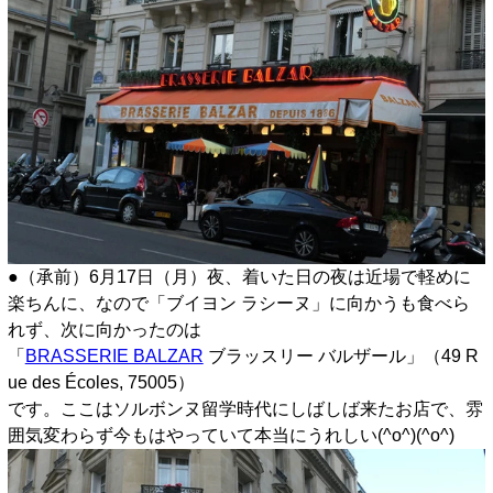
●（承前）6月17日（月）夜、着いた日の夜は近場で軽めに
楽ちんに、なので「ブイヨン ラシーヌ」に向かうも食べら
れず、次に向かったのは
「
BRASSERIE BALZAR
ブラッスリー バルザール」（49 R
ue des Écoles, 75005）
です。ここはソルボンヌ留学時代にしばしば来たお店で、雰
囲気変わらず今もはやっていて本当にうれしい(^o^)(^o^)