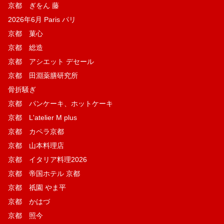
京都 ぎをん 藤
2026年6月 Paris パリ
京都 菓​心
京都 総造
京都 アシエット デセール
京都 田淵薬膳研究所
骨折騒ぎ
京都 パンケーキ、ホットケーキ
京都 L'atelier M plus
京都 カペラ京都
京都 山本料理店
京都 イタリア料理2026
京都 帝国ホテル 京都
京都 祇園 やま平
京都 かはづ
京都 照今