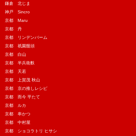
鎌倉 北じま
神戸 Sincro
京都 Maru
京都 丹
京都 リンデンバーム
京都 祇園饅頭
京都 白山
京都 半兵衛麩
京都 天若
京都 上賀茂 秋山
京都 京の推しレシピ
京都 而今 平たて
京都 ルカ
京都 串かつ
京都 中村屋
京都 ショコラトリ ヒサシ