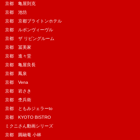
京都 亀屋則克
京都 池坊
京都 京都ブライトンホテル
京都 ルボンヴィーヴル
京都 ザ リビングルーム
京都 冨美家
京都 進々堂
京都 亀屋良長
京都 鳳泉
京都 Vena
京都 岩さき
京都 杢兵衛
京都 ともみジェラーto
京都 KYOTO BISTRO
ミクニさん動画シリーズ
京都 圓融菴 小林