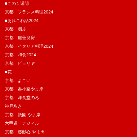
■この１週間
京都 フランス料理2024
■あれこれ話2024
京都 獨歩
京都 鍵善良房
京都 イタリア料理2024
京都 和食2024
京都 ピョリヤ
■花
京都 よこい
京都 呑小路やま岸
京都 洋食堂のろ
神戸歩き
京都 祇園 やま岸
六甲道 ナジィル
京都 葵献心 やま田