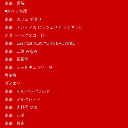
京都 宮脇
■オペラ映画
京都 カフェ ポタリ
京都 アンティカ ピッツェリア ラジネッロ
スターバックスコーヒー
京都 East42st NEW YORK BROWNIE
京都 二條 みなみ
京都 招福亭
京都 シャルキュトリーM
肩治療
ダメエリー
京都 イル パッパラルド
京都 メルクレディ
京都 肉料理 やま
京都 八清
京都 牧定