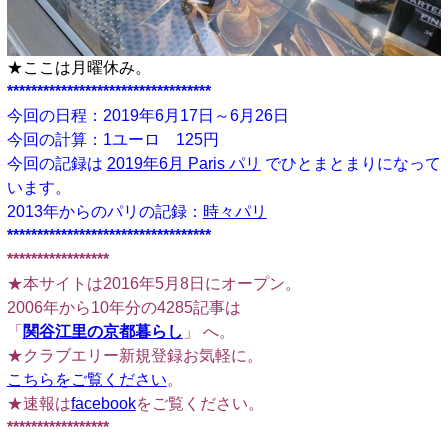
★ここは月曜休み。
**********************************
今回の日程：2019年6月17日～6月26日
今回の計算：1ユーロ 125円
今回の記録は
2019年6月 Paris パリ
でひとまとまりになって
います。
2013年からのパリの記録：
時々パリ
**********************************
*****************
★本サイトは2016年5月8日にオープン。
2006年から10年分の4285記事は
「
関谷江里の京都暮らし
」 へ。
★クラブエリー新規登録お気軽に。
こちらをご覧ください
。
★速報は
facebook
をご覧ください。
*****************