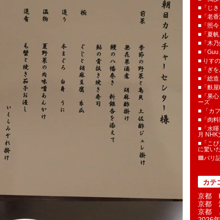
■「じき
■「老香
■「照今
■「夏
■「木乃婦
■「Gu
■ りす
■「ぎを
■「総造
■「麩屋
■「果心
ーズ
■ 「カ
■「肉料
■「水暉
月 NH
■「こぴ
に驚い
🟦パリ
カテ
京都 H
京都 
京都 
2026年