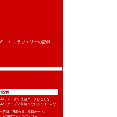
W）
クラブエリーの記録
の投稿
NATA」オープン 後編 コースはこんな
NATA」オープン 前編 ひなたさんはこんな
水一芳園」万寿寺通に移転オープン
」2026年7月 クラブエリー