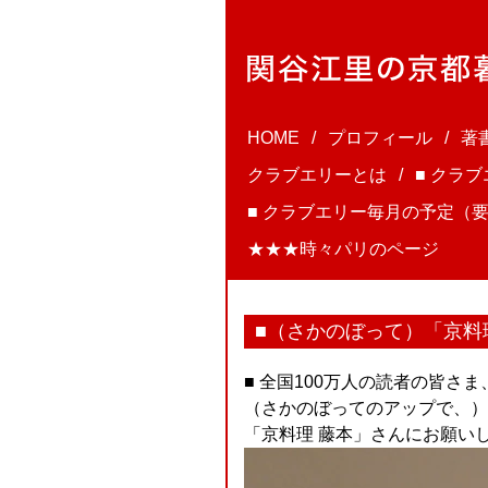
HOME
プロフィール
著
クラブエリーとは
■ クラ
■ クラブエリー毎月の予定（要
★★★時々パリのページ
■（さかのぼって）「京料
■ 全国100万人の読者の皆さ
（さかのぼってのアップで、）
「京料理 藤本」さんにお願い