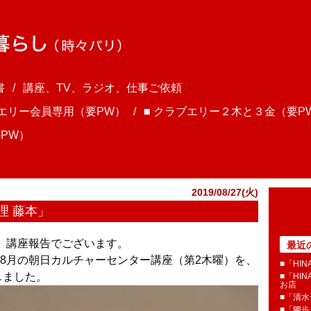
書
講座、TV、ラジオ、仕事ご依頼
ブエリー会員専用（要PW）
■ クラブエリー２木と３金（要P
PW）
2019/08/27(火)
理 藤本」
ま、講座報告でございます。
最近
8月の朝日カルチャーセンター講座（第2木曜）を、
■「HI
しました。
■「HI
お店
■「清
■「獨歩