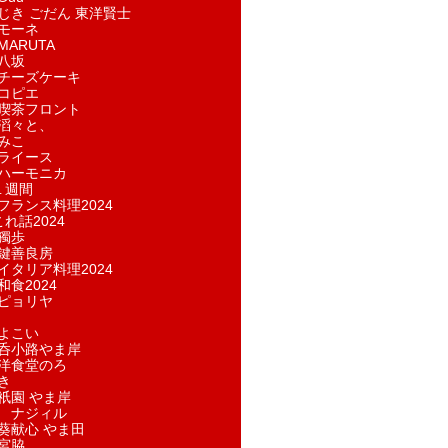
じき ごだん 東洋賢士
モーネ
ARUTA
八坂
チーズケーキ
コピエ
喫茶フロント
滔々と、
みこ
ライース
ハーモニカ
１週間
フランス料理2024
れ話2024
獨歩
鍵善良房
イタリア料理2024
和食2024
ピョリヤ
よこい
呑小路やま岸
洋食堂のろ
き
祇園 やま岸
 ナジィル
葵献心 やま田
宮脇