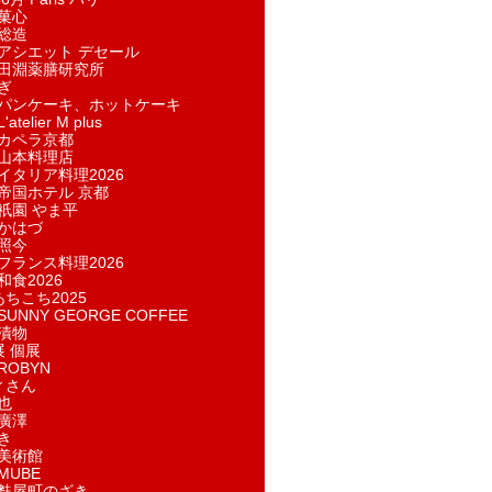
菓​心
総造
アシエット デセール
田淵薬膳研究所
ぎ
パンケーキ、ホットケーキ
telier M plus
カペラ京都
山本料理店
イタリア料理2026
帝国ホテル 京都
祇園 やま平
かはづ
照今
フランス料理2026
和食2026
あちこち2025
UNNY GEORGE COFFEE
漬物
展 個展
ROBYN
ィさん
也
廣澤
き
美術館
MUBE
麩屋町のざき