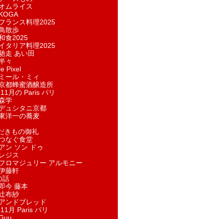
オムライス
KOGA
フランス料理2025
鳥散歩
和食2025
イタリア料理2025
馳走 あい田
半々
e Pixel
ミール・ミィ
京都蜂蜜酒醸造所
11月の Paris パリ
森学
デュシタニ京都
東洋一の蕎麦
ただきもの御礼
つなぐ食堂
アン ソン ドゥ
レジス
フロマジュリー アルモニー
伊藤軒
の話
即今 藤本
辻布紗
アンドブレッド
11月 Paris パリ
Guu