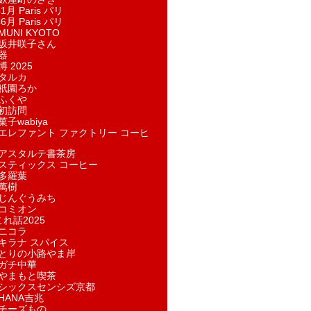
1月 Paris パリ
6月 Paris パリ
UNI KYOTO
坂井咲子さん
器
 2025
タルカ
祇園ろか
ふくや
初訪問
子wabiya
エレファント ファクトリー コーヒ
アスタルテ書茶房
スティックス コーヒー
多羅葉
萬樹
じんぐうみち
コミオン
れ話2025
ニコラ
キラナ スパイス
とりの小路やま岸
ガチ中華
やまもと喫茶
シックスセンシズ京都
HANA吉兆
チーズもの