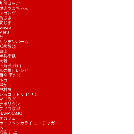
割烹はらだ
焼肉やまちゃん
レガレヴ
鳥さき
北じま
incro
aru
丹
リンデンバーム
祇園饅頭
白山
半兵衛麩
天若
上賀茂 秋山
京の推しレシピ
而今 平たて
ルカ
串かつ
中村屋
ショコラトリ ヒサシ
マドラグ
ナポリタン
ブノワ京都
ANAKAGO
オカフェ
ホーフベッカライ エーデッガー・
ス
祇園 川上