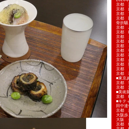
京都 
京都 
京都 
京都 
骨折騒
京都 
京都 L'a
京都 
京都 
京都 
京都 
京都 
京都 
京都 
京都 
京都 
■東京
京都 S
京都 
■美術
京都 
■キテ
田中達
京都 
大阪歩
大阪 
京都 
京都 