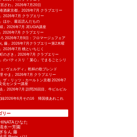
 宮ざわ」2026年7月20日
港酒家京都」2026年7月 クラブエリー
」2026年7月 クラブエリー
帆」ほか、最近読んだもの
」2026年7月 JEUGIA講座
u」2026年7月 クラブエリー
のろ 2026年7月9日：フロマージュフェア
ん 藤」2026年7月クラブエリー第2木曜
」2026年7月 桃といちじく
町のざき」2026年7月 クラブエリー
」のパティスリ「 菓​心」でまるごとシリ
フェ･ヴェルディ」乾杯の歌ブレンド
理 やま」2026年7月 クラブエリー
」ザ・リッツ・カールトン京都 2026年7
K文化センター講座
ゑ」2026年7月 訪問26回目、牛ピルピル
た
記録2026年6月その16 帰国後あれこれ
ゴリー
INATA ひなた
清水一芳園
ぎをん 藤
6月 Paris パリ