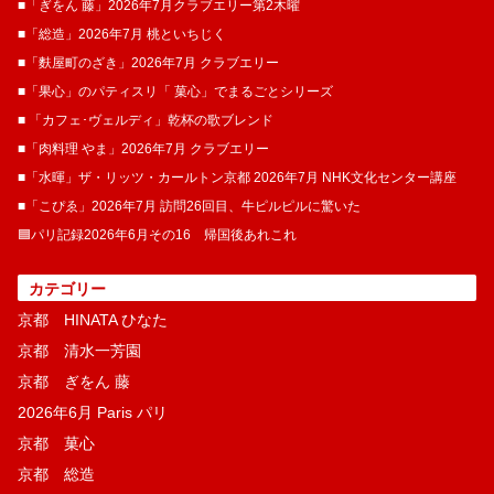
■「ぎをん 藤」2026年7月クラブエリー第2木曜
■「総造」2026年7月 桃といちじく
■「麩屋町のざき」2026年7月 クラブエリー
■「果心」のパティスリ「 菓​心」でまるごとシリーズ
■ 「カフェ･ヴェルディ」乾杯の歌ブレンド
■「肉料理 やま」2026年7月 クラブエリー
■「水暉」ザ・リッツ・カールトン京都 2026年7月 NHK文化センター講座
■「こぴゑ」2026年7月 訪問26回目、牛ピルピルに驚いた
🟦パリ記録2026年6月その16 帰国後あれこれ
カテゴリー
京都 HINATA ひなた
京都 清水一芳園
京都 ぎをん 藤
2026年6月 Paris パリ
京都 菓​心
京都 総造