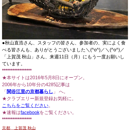
●秋山直浩さん、スタッフの皆さん、参加者の、実によく食
べる皆さんも、ありがとうございました＼(^o^)／＼(^o^)／
「上賀茂 秋山」さん、来週11日（月）にもう一度お願いし
ています。
*****************
★本サイトは2016年5月8日にオープン。
2006年から10年分の4285記事は
「
関谷江里の京都暮らし
」 へ。
★クラブエリー新規登録お気軽に。
こちらをご覧ください
。
★速報は
facebook
をご覧ください。
*****************
京都 上賀茂 秋山