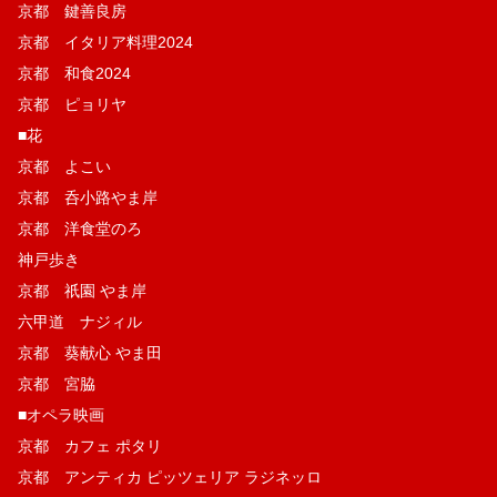
京都 鍵善良房
京都 イタリア料理2024
京都 和食2024
京都 ピョリヤ
■花
京都 よこい
京都 呑小路やま岸
京都 洋食堂のろ
神戸歩き
京都 祇園 やま岸
六甲道 ナジィル
京都 葵献心 やま田
京都 宮脇
■オペラ映画
京都 カフェ ポタリ
京都 アンティカ ピッツェリア ラジネッロ