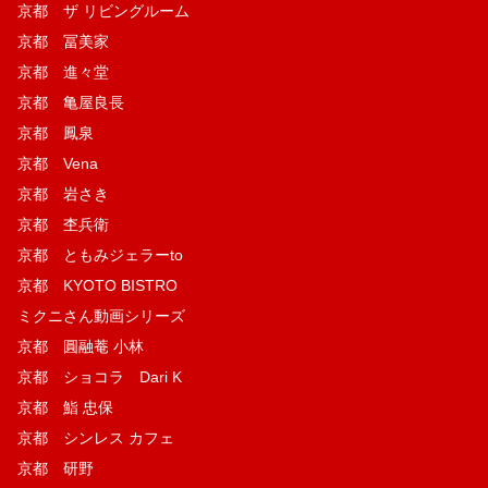
京都 ザ リビングルーム
京都 冨美家
京都 進々堂
京都 亀屋良長
京都 鳳泉
京都 Vena
京都 岩さき
京都 杢兵衛
京都 ともみジェラーto
京都 KYOTO BISTRO
ミクニさん動画シリーズ
京都 圓融菴 小林
京都 ショコラ Dari K
京都 鮨 忠保
京都 シンレス カフェ
京都 研野