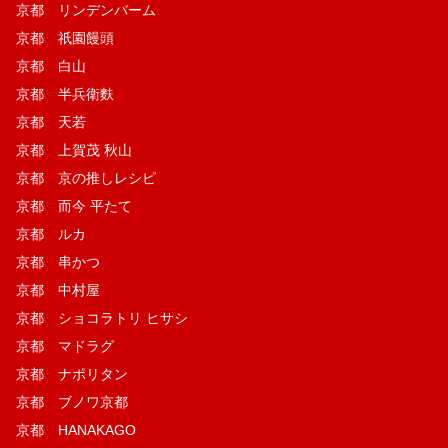
京都 リンデンバーム
京都 祇園饅頭
京都 白山
京都 半兵衛麩
京都 天若
京都 上賀茂 秋山
京都 京の推しレシピ
京都 而今 平たて
京都 ルカ
京都 串かつ
京都 中村屋
京都 ショコラトリ ヒサシ
京都 マドラグ
京都 ナポリタン
京都 ブノワ京都
京都 HANAKAGO