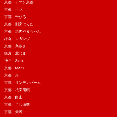
京都 アマン京都
京都 千花
京都 千ひろ
京都 割烹はらだ
京都 焼肉やまちゃん
鎌倉 レガレヴ
京都 鳥さき
鎌倉 北じま
神戸 Sincro
京都 Maru
京都 丹
京都 リンデンバーム
京都 祇園饅頭
京都 白山
京都 半兵衛麩
京都 天若