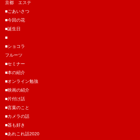
京都 エステ
■ごあいさつ
■今回の花
■誕生日
■
■ショコラ
フルーツ
■セミナー
■本の紹介
■オンライン勉強
■映画の紹介
■片付け話
■言葉のこと
■カメラの話
■器も好き
■あれこれ話2020