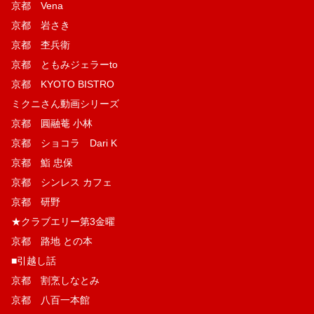
京都 Vena
京都 岩さき
京都 杢兵衛
京都 ともみジェラーto
京都 KYOTO BISTRO
ミクニさん動画シリーズ
京都 圓融菴 小林
京都 ショコラ Dari K
京都 鮨 忠保
京都 シンレス カフェ
京都 研野
★クラブエリー第3金曜
京都 路地 との本
■引越し話
京都 割烹しなとみ
京都 八百一本館