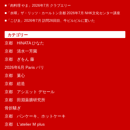
■「肉料理 やま」2026年7月 クラブエリー
■「水暉」ザ・リッツ・カールトン京都 2026年7月 NHK文化センター講座
■「こぴゑ」2026年7月 訪問26回目、牛ピルピルに驚いた
カテゴリー
京都 HINATA ひなた
京都 清水一芳園
京都 ぎをん 藤
2026年6月 Paris パリ
京都 菓​心
京都 総造
京都 アシエット デセール
京都 田淵薬膳研究所
骨折騒ぎ
京都 パンケーキ、ホットケーキ
京都 L'atelier M plus