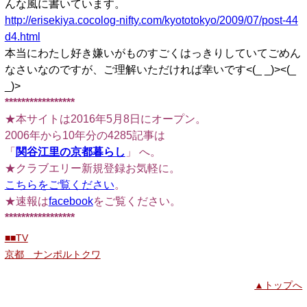
んな風に書いています。
http://erisekiya.cocolog-nifty.com/kyototokyo/2009/07/post-44
d4.html
本当にわたし好き嫌いがものすごくはっきりしていてごめん
なさいなのですが、ご理解いただければ幸いです<(_ _)><(_
_)>
*****************
★本サイトは2016年5月8日にオープン。
2006年から10年分の4285記事は
「
関谷江里の京都暮らし
」 へ。
★クラブエリー新規登録お気軽に。
こちらをご覧ください
。
★速報は
facebook
をご覧ください。
*****************
■■TV
京都 ナンポルトクワ
▲トップへ