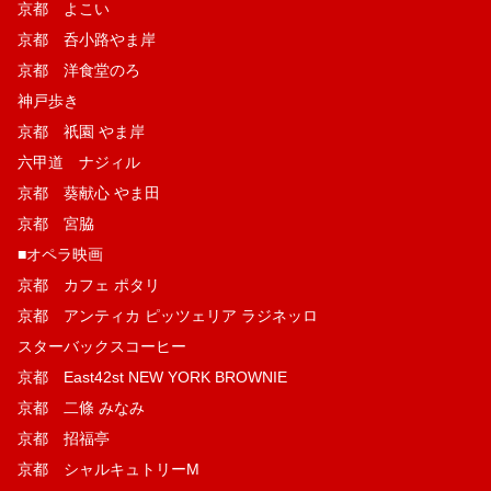
京都 よこい
京都 呑小路やま岸
京都 洋食堂のろ
神戸歩き
京都 祇園 やま岸
六甲道 ナジィル
京都 葵献心 やま田
京都 宮脇
■オペラ映画
京都 カフェ ポタリ
京都 アンティカ ピッツェリア ラジネッロ
スターバックスコーヒー
京都 East42st NEW YORK BROWNIE
京都 二條 みなみ
京都 招福亭
京都 シャルキュトリーM