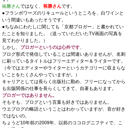
祐勝さん
ではなく、
裕勝さん
です。
●フランボワーズのリキュールというところを、白ワインと
いう間違いもあったそうです。
●ちなみにわたしに関しても「京都ブロガー」と書かれてい
たことを知りました。（送っていただいたTV画面の写真を
見てわかりました。）
しかし、
ブロガーというのは心外です
。
ブログ形式で発信していることは間違いありませんが、名刺
に刷っているタイトルはフリーエディター＆ライターです。
（今ではエディターやライターというカテゴリーに収まらな
いことをたくさんやっていますが。）
キャリアとしては長らく出版社に勤め、フリーになってから
も出版関係の仕事を長らくしてきて、自著もあります。
ブロガーではありません。
そもそも、ブログという言葉も好きではありません。
ウエブログの略語ということはわかっていますが、音が好き
ではないの。
ちょうど10年前の2009年、以前のココログニフティで、こ