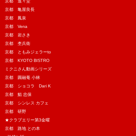
京都 進々堂
京都 亀屋良長
京都 鳳泉
京都 Vena
京都 岩さき
京都 杢兵衛
京都 ともみジェラーto
京都 KYOTO BISTRO
ミクニさん動画シリーズ
京都 圓融菴 小林
京都 ショコラ Dari K
京都 鮨 忠保
京都 シンレス カフェ
京都 研野
★クラブエリー第3金曜
京都 路地 との本