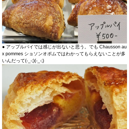
● アップルパイでは感じが出ないと思う。でも Chausson au
x pommes ショソンオポムではわかってもらえないことが多
いんだって(-_-;)(-_-;)