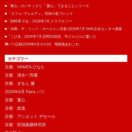
■「果心」のパティスリ「 菓​心」でまるごとシリーズ
■ 「カフェ･ヴェルディ」乾杯の歌ブレンド
■「肉料理 やま」2026年7月 クラブエリー
■「水暉」ザ・リッツ・カールトン京都 2026年7月 NHK文化センター講座
■「こぴゑ」2026年7月 訪問26回目、牛ピルピルに驚いた
🟦パリ記録2026年6月その16 帰国後あれこれ
カテゴリー
京都 HINATA ひなた
京都 清水一芳園
京都 ぎをん 藤
2026年6月 Paris パリ
京都 菓​心
京都 総造
京都 アシエット デセール
京都 田淵薬膳研究所