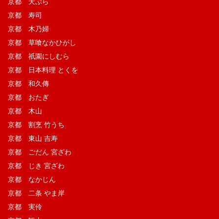
京都 天ぷら
京都 寿司
京都 木乃婦
京都 草喰なかひがし
京都 祇園にしむら
京都 日本料理 とくを
京都 和久傳
京都 おたぎ
京都 木山
京都 割烹 竹うち
京都 東山 吉寿
京都 ごだん 宮ざわ
京都 じき 宮ざわ
京都 なかじん
京都 二条 やま岸
京都 実伶