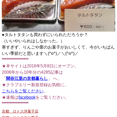
●タルトタタンも買わずにいられただろうか？
（いいやいられはしなかった。）
寒すぎず、りんごや栗のお菓子がおいしくて、今がいちばん
いい季節だと思います＼(^o^)／＼(^o^)／
*****************
★本サイトは2016年5月8日にオープン。
2006年から10年分の4285記事は
「
関谷江里の京都暮らし
」 へ。
★クラブエリー新規登録お気軽に。
こちらをご覧ください
。
★速報は
facebook
をご覧ください。
*****************
京都 ロトス洋菓子店