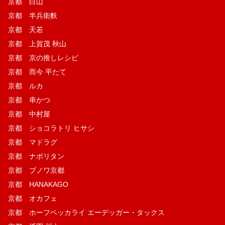
京都 白山
京都 半兵衛麩
京都 天若
京都 上賀茂 秋山
京都 京の推しレシピ
京都 而今 平たて
京都 ルカ
京都 串かつ
京都 中村屋
京都 ショコラトリ ヒサシ
京都 マドラグ
京都 ナポリタン
京都 ブノワ京都
京都 HANAKAGO
京都 オカフェ
京都 ホーフベッカライ エーデッガー・タックス