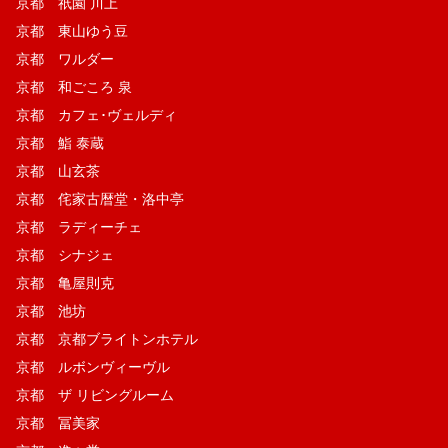
京都 祇園 川上
京都 東山ゆう豆
京都 ワルダー
京都 和ごころ 泉
京都 カフェ･ヴェルディ
京都 鮨 泰蔵
京都 山玄茶
京都 侘家古暦堂・洛中亭
京都 ラディーチェ
京都 シナジェ
京都 亀屋則克
京都 池坊
京都 京都ブライトンホテル
京都 ルボンヴィーヴル
京都 ザ リビングルーム
京都 冨美家