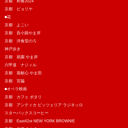
京都 和食2024
京都 ピョリヤ
■花
京都 よこい
京都 呑小路やま岸
京都 洋食堂のろ
神戸歩き
京都 祇園 やま岸
六甲道 ナジィル
京都 葵献心 やま田
京都 宮脇
■オペラ映画
京都 カフェ ポタリ
京都 アンティカ ピッツェリア ラジネッロ
スターバックスコーヒー
京都 East42st NEW YORK BROWNIE