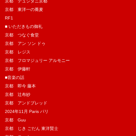
京都 デュシタニ京都
京都 東洋一の蕎麦
RF1
■ いただきもの御礼
京都 つなぐ食堂
京都 アン ソン ドゥ
京都 レジス
京都 フロマジュリー アルモニー
京都 伊藤軒
■音楽の話
京都 即今 藤本
京都 辻布紗
京都 アンドブレッド
2024年11月 Paris パリ
京都 Guu
京都 じき ごだん 東洋賢士