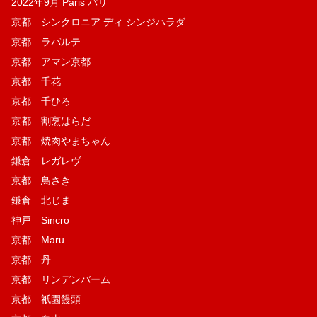
2022年9月 Paris パリ
京都 シンクロニア ディ シンジハラダ
京都 ラパルテ
京都 アマン京都
京都 千花
京都 千ひろ
京都 割烹はらだ
京都 焼肉やまちゃん
鎌倉 レガレヴ
京都 鳥さき
鎌倉 北じま
神戸 Sincro
京都 Maru
京都 丹
京都 リンデンバーム
京都 祇園饅頭