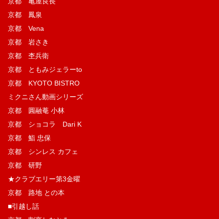
京都 亀屋良長
京都 鳳泉
京都 Vena
京都 岩さき
京都 杢兵衛
京都 ともみジェラーto
京都 KYOTO BISTRO
ミクニさん動画シリーズ
京都 圓融菴 小林
京都 ショコラ Dari K
京都 鮨 忠保
京都 シンレス カフェ
京都 研野
★クラブエリー第3金曜
京都 路地 との本
■引越し話