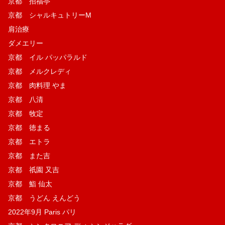
京都 招福亭
京都 シャルキュトリーM
肩治療
ダメエリー
京都 イル パッパラルド
京都 メルクレディ
京都 肉料理 やま
京都 八清
京都 牧定
京都 徳まる
京都 エトラ
京都 また吉
京都 祇園 又吉
京都 鮨 仙太
京都 うどん えんどう
2022年9月 Paris パリ