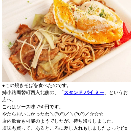
●この焼きそばを食べたのです。
姉小路両替町西入北側の、
「
スタンド バイ ミー
」
というお
店へ。
これはソース味 750円です。
やたらおいしかったわ＼(^o^)／＼(^o^)／☆☆☆
店内飲食も可能のようでしたが、持ち帰りしました。
塩味も買って、あるところに差し入れもしましたよっと(^o