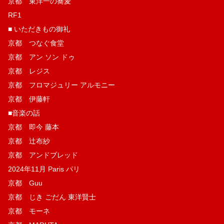
京都 東洋一の蕎麦
RF1
■ いただきもの御礼
京都 つなぐ食堂
京都 アン ソン ドゥ
京都 レジス
京都 フロマジュリー アルモニー
京都 伊藤軒
■音楽の話
京都 即今 藤本
京都 辻布紗
京都 アンドブレッド
2024年11月 Paris パリ
京都 Guu
京都 じき ごだん 東洋賢士
京都 モーネ