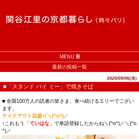
MENU
最新の投稿一覧
2020/05/06(水)
■「スタンド バイ ミー」で焼きそば
■ 全国100万人の読者の皆さま、食べ続けるエリーでござい
ます。
テイクアウト花盛り＼(^o^)／
↑これもう「
ていはな
」で単語登録したからね＼(^o^)／＼(^o
^)／