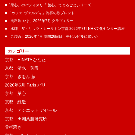
■「果心」のパティスリ「 菓​心」でまるごとシリーズ
■ 「カフェ･ヴェルディ」乾杯の歌ブレンド
■「肉料理 やま」2026年7月 クラブエリー
■「水暉」ザ・リッツ・カールトン京都 2026年7月 NHK文化センター講座
■「こぴゑ」2026年7月 訪問26回目、牛ピルピルに驚いた
カテゴリー
京都 HINATA ひなた
京都 清水一芳園
京都 ぎをん 藤
2026年6月 Paris パリ
京都 菓​心
京都 総造
京都 アシエット デセール
京都 田淵薬膳研究所
骨折騒ぎ