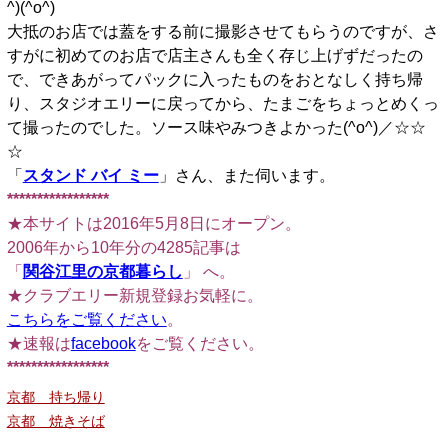
^)(^o^)
大抵のお店では蓋をする前に撮影させてもらうのですが、さ
すがに初めてのお店で店主さんも全く存じ上げずだったの
で、できあがってパックに入ったものをおとなしく持ち帰
り、スタジオエリーに戻ってから、たまごをちょっとめくっ
て撮ったのでした。ソース味やみつきよかった(^o^)／☆☆
☆
「
スタンド バイ ミー
」さん、また伺います。
*****************
★本サイトは2016年5月8日にオープン。
2006年から10年分の4285記事は
「
関谷江里の京都暮らし
」 へ。
★クラブエリー新規登録お気軽に。
こちらをご覧ください
。
★速報は
facebook
をご覧ください。
*****************
京都 持ち帰り
京都 焼きそば