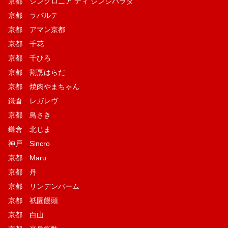
京都 シンクロニア ディ シンジハラダ
京都 ラパルテ
京都 アマン京都
京都 千花
京都 千ひろ
京都 割烹はらだ
京都 焼肉やまちゃん
鎌倉 レガレヴ
京都 鳥さき
鎌倉 北じま
神戸 Sincro
京都 Maru
京都 丹
京都 リンデンバーム
京都 祇園饅頭
京都 白山