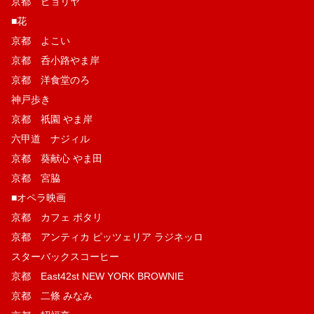
京都 ピョリヤ
■花
京都 よこい
京都 呑小路やま岸
京都 洋食堂のろ
神戸歩き
京都 祇園 やま岸
六甲道 ナジィル
京都 葵献心 やま田
京都 宮脇
■オペラ映画
京都 カフェ ポタリ
京都 アンティカ ピッツェリア ラジネッロ
スターバックスコーヒー
京都 East42st NEW YORK BROWNIE
京都 二條 みなみ