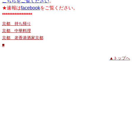
こちらをご覧ください
。
★速報は
facebook
をご覧ください。
*****************
京都 持ち帰り
京都 中華料理
京都 老香港酒家京都
■
▲トップへ