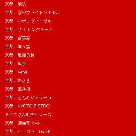
京都 池坊
京都 京都ブライトンホテル
京都 ルボンヴィーヴル
京都 ザ リビングルーム
京都 冨美家
京都 進々堂
京都 亀屋良長
京都 鳳泉
京都 Vena
京都 岩さき
京都 杢兵衛
京都 ともみジェラーto
京都 KYOTO BISTRO
ミクニさん動画シリーズ
京都 圓融菴 小林
京都 ショコラ Dari K