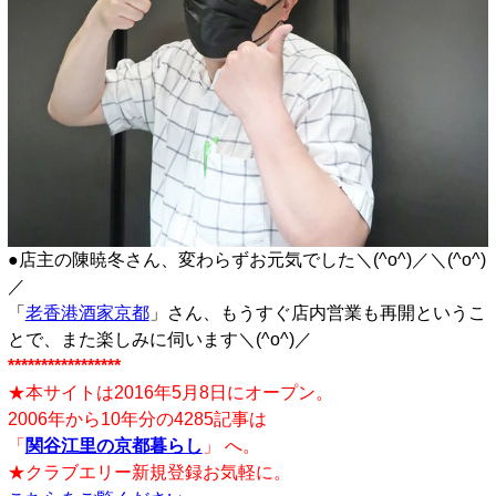
●店主の陳暁冬さん、変わらずお元気でした＼(^o^)／＼(^o^)
／
「
老香港酒家京都
」さん、もうすぐ店内営業も再開というこ
とで、また楽しみに伺います＼(^o^)／
*****************
★本サイトは2016年5月8日にオープン。
2006年から10年分の4285記事は
「
関谷江里の京都暮らし
」 へ。
★クラブエリー新規登録お気軽に。