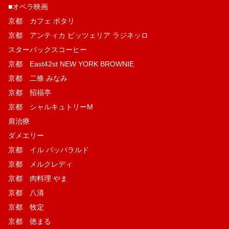
■オペラ映画
京都 カフェ ポタリ
京都 アンティカ ピッツェリア ラジネッロ
スターバックスコーヒー
京都 East42st NEW YORK BROWNIE
京都 二條 みなみ
京都 招福亭
京都 シャルキュトリーM
肩治療
ダメエリー
京都 イル パッパラルド
京都 メルクレディ
京都 肉料理 やま
京都 八清
京都 牧定
京都 徳まる