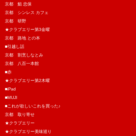
京都 鮨 忠保
京都 シンレス カフェ
京都 研野
★クラブエリー第3金曜
京都 路地 との本
■引越し話
京都 割烹しなとみ
京都 八百一本館
■赤
★クラブエリー第2木曜
■iPad
■MUJI
■これが欲しいこれを買った♪
京都 取り寄せ
★クラブエリー
★クラブエリー美味巡り