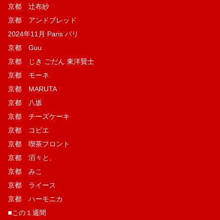
京都 辻布紗
京都 アンドブレッド
2024年11月 Paris パリ
京都 Guu
京都 じき ごだん 東洋賢士
京都 モーネ
京都 MARUTA
京都 八坂
京都 チーズケーキ
京都 コピエ
京都 喫茶フロント
京都 滔々と、
京都 みこ
京都 ライース
京都 ハーモニカ
■この１週間