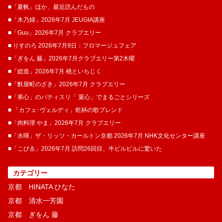
■「夏帆」ほか、最近読んだもの
■「木乃婦」2026年7月 JEUGIA講座
■「Guu」2026年7月 クラブエリー
■ りすのろ 2026年7月9日：フロマージュフェア
■「ぎをん 藤」2026年7月クラブエリー第2木曜
■「総造」2026年7月 桃といちじく
■「麩屋町のざき」2026年7月 クラブエリー
■「果心」のパティスリ「 菓​心」でまるごとシリーズ
■ 「カフェ･ヴェルディ」乾杯の歌ブレンド
■「肉料理 やま」2026年7月 クラブエリー
■「水暉」ザ・リッツ・カールトン京都 2026年7月 NHK文化センター講座
■「こぴゑ」2026年7月 訪問26回目、牛ピルピルに驚いた
カテゴリー
京都 HINATA ひなた
京都 清水一芳園
京都 ぎをん 藤