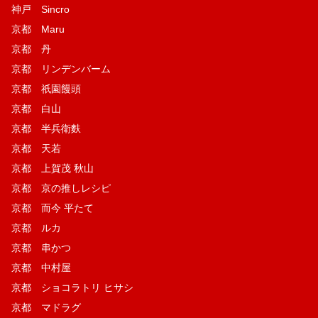
神戸 Sincro
京都 Maru
京都 丹
京都 リンデンバーム
京都 祇園饅頭
京都 白山
京都 半兵衛麩
京都 天若
京都 上賀茂 秋山
京都 京の推しレシピ
京都 而今 平たて
京都 ルカ
京都 串かつ
京都 中村屋
京都 ショコラトリ ヒサシ
京都 マドラグ