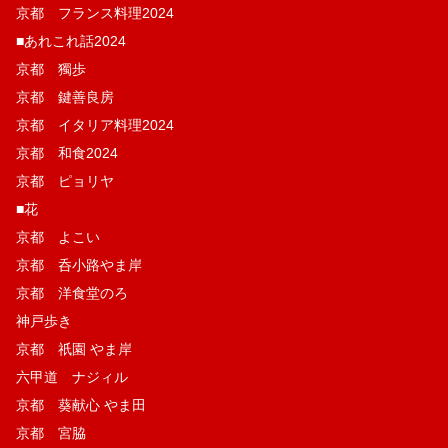
京都 フランス料理2024
■あれこれ話2024
京都 獨歩
京都 鍵善良房
京都 イタリア料理2024
京都 和食2024
京都 ピョリヤ
■花
京都 よこい
京都 呑小路やま岸
京都 洋食堂のろ
神戸歩き
京都 祇園 やま岸
六甲道 ナジィル
京都 葵献心 やま田
京都 宮脇