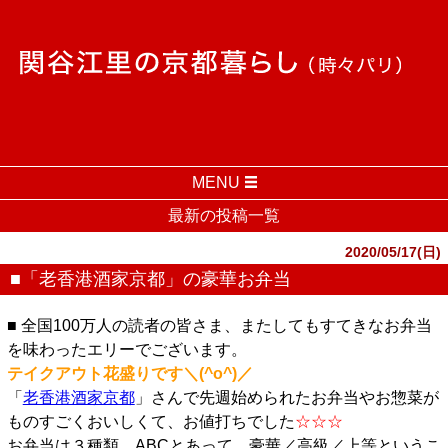
MENU
最新の投稿一覧
2020/05/17(日)
■「老香港酒家京都」の豪華お弁当
■ 全国100万人の読者の皆さま、またしてもすてきなお弁当
を味わったエリーでございます。
テイクアウト花盛りです＼(^o^)／
「
老香港酒家京都
」さんで先週始められたお弁当やお惣菜が
ものすごくおいしくて、お値打ちでした
☆☆☆
お弁当は３種類、ABCとあって、豪華／高級／上等というこ