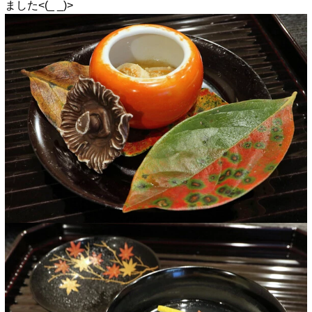
ました<(_ _)>