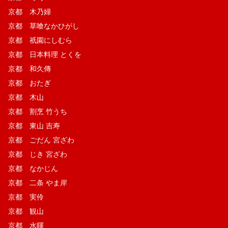
京都 木乃婦
京都 草喰なかひがし
京都 祇園にしむら
京都 日本料理 とくを
京都 和久傳
京都 おたぎ
京都 木山
京都 割烹 竹うち
京都 東山 吉寿
京都 ごだん 宮ざわ
京都 じき 宮ざわ
京都 なかじん
京都 二条 やま岸
京都 実伶
京都 観山
京都 水暉