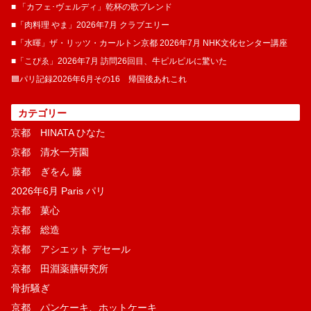
■ 「カフェ･ヴェルディ」乾杯の歌ブレンド
■「肉料理 やま」2026年7月 クラブエリー
■「水暉」ザ・リッツ・カールトン京都 2026年7月 NHK文化センター講座
■「こぴゑ」2026年7月 訪問26回目、牛ピルピルに驚いた
🟦パリ記録2026年6月その16 帰国後あれこれ
カテゴリー
京都 HINATA ひなた
京都 清水一芳園
京都 ぎをん 藤
2026年6月 Paris パリ
京都 菓​心
京都 総造
京都 アシエット デセール
京都 田淵薬膳研究所
骨折騒ぎ
京都 パンケーキ、ホットケーキ