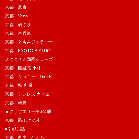
京都 鳳泉
京都 Vena
京都 岩さき
京都 杢兵衛
京都 ともみジェラーto
京都 KYOTO BISTRO
ミクニさん動画シリーズ
京都 圓融菴 小林
京都 ショコラ Dari K
京都 鮨 忠保
京都 シンレス カフェ
京都 研野
★クラブエリー第3金曜
京都 路地 との本
■引越し話
京都 割烹しなとみ