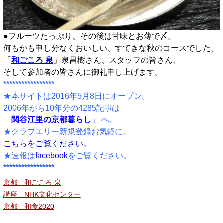
●フルーツたっぷり、その後は甘味とお薄で〆。
何もかも申し分なくおいしい、すてきな秋のコースでした。
「
和ごころ 泉
」泉昌樹さん、スタッフの皆さん、
そして参加者の皆さんに御礼申し上げます。
*****************
★本サイトは2016年5月8日にオープン。
2006年から10年分の4285記事は
「
関谷江里の京都暮らし
」 へ。
★クラブエリー新規登録お気軽に。
こちらをご覧ください
。
★速報は
facebook
をご覧ください。
*****************
京都 和ごころ 泉
講座 NHK文化センター
京都 和食2020