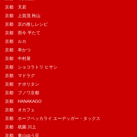
京都 天若
京都 上賀茂 秋山
京都 京の推しレシピ
京都 而今 平たて
京都 ルカ
京都 串かつ
京都 中村屋
京都 ショコラトリ ヒサシ
京都 マドラグ
京都 ナポリタン
京都 ブノワ京都
京都 HANAKAGO
京都 オカフェ
京都 ホーフベッカライ エーデッガー・タックス
京都 祇園 川上
京都 東山ゆう豆