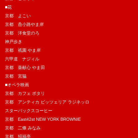
■花
京都 よこい
京都 呑小路やま岸
京都 洋食堂のろ
神戸歩き
京都 祇園 やま岸
六甲道 ナジィル
京都 葵献心 やま田
京都 宮脇
■オペラ映画
京都 カフェ ポタリ
京都 アンティカ ピッツェリア ラジネッロ
スターバックスコーヒー
京都 East42st NEW YORK BROWNIE
京都 二條 みなみ
京都 招福亭