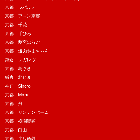
京都 ラパルテ
京都 アマン京都
京都 千花
京都 千ひろ
京都 割烹はらだ
京都 焼肉やまちゃん
鎌倉 レガレヴ
京都 鳥さき
鎌倉 北じま
神戸 Sincro
京都 Maru
京都 丹
京都 リンデンバーム
京都 祇園饅頭
京都 白山
京都 半兵衛麩