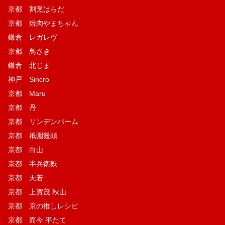
京都 割烹はらだ
京都 焼肉やまちゃん
鎌倉 レガレヴ
京都 鳥さき
鎌倉 北じま
神戸 Sincro
京都 Maru
京都 丹
京都 リンデンバーム
京都 祇園饅頭
京都 白山
京都 半兵衛麩
京都 天若
京都 上賀茂 秋山
京都 京の推しレシピ
京都 而今 平たて