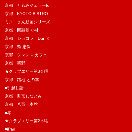
京都 ともみジェラーto
京都 KYOTO BISTRO
ミクニさん動画シリーズ
京都 圓融菴 小林
京都 ショコラ Dari K
京都 鮨 忠保
京都 シンレス カフェ
京都 研野
★クラブエリー第3金曜
京都 路地 との本
■引越し話
京都 割烹しなとみ
京都 八百一本館
■赤
★クラブエリー第2木曜
■iPad