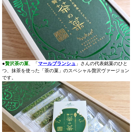
●
贅沢茶の菓
、「
マールブランシュ
」さんの代表銘菓のひと
つ、抹茶を使った「茶の菓」のスペシャル贅沢ヴァージョン
です。