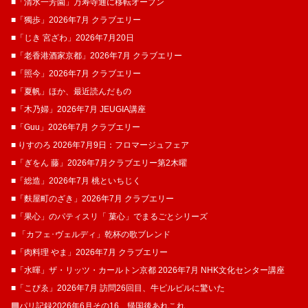
■「清水一芳園」万寿寺通に移転オープン
■「獨歩」2026年7月 クラブエリー
■「じき 宮ざわ」2026年7月20日
■「老香港酒家京都」2026年7月 クラブエリー
■「照今」2026年7月 クラブエリー
■「夏帆」ほか、最近読んだもの
■「木乃婦」2026年7月 JEUGIA講座
■「Guu」2026年7月 クラブエリー
■ りすのろ 2026年7月9日：フロマージュフェア
■「ぎをん 藤」2026年7月クラブエリー第2木曜
■「総造」2026年7月 桃といちじく
■「麩屋町のざき」2026年7月 クラブエリー
■「果心」のパティスリ「 菓​心」でまるごとシリーズ
■ 「カフェ･ヴェルディ」乾杯の歌ブレンド
■「肉料理 やま」2026年7月 クラブエリー
■「水暉」ザ・リッツ・カールトン京都 2026年7月 NHK文化センター講座
■「こぴゑ」2026年7月 訪問26回目、牛ピルピルに驚いた
🟦パリ記録2026年6月その16 帰国後あれこれ