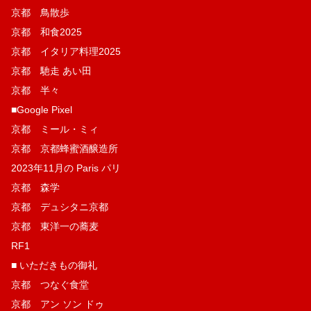
京都 鳥散歩
京都 和食2025
京都 イタリア料理2025
京都 馳走 あい田
京都 半々
■Google Pixel
京都 ミール・ミィ
京都 京都蜂蜜酒醸造所
2023年11月の Paris パリ
京都 森学
京都 デュシタニ京都
京都 東洋一の蕎麦
RF1
■ いただきもの御礼
京都 つなぐ食堂
京都 アン ソン ドゥ