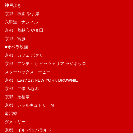
神戸歩き
京都 祇園 やま岸
六甲道 ナジィル
京都 葵献心 やま田
京都 宮脇
■オペラ映画
京都 カフェ ポタリ
京都 アンティカ ピッツェリア ラジネッロ
スターバックスコーヒー
京都 East42st NEW YORK BROWNIE
京都 二條 みなみ
京都 招福亭
京都 シャルキュトリーM
肩治療
ダメエリー
京都 イル パッパラルド