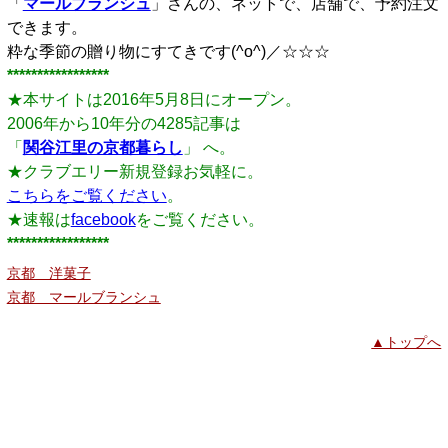
「
マールブランシュ
」さんの、ネットで、店舗で、予約注文
できます。
粋な季節の贈り物にすてきです(^o^)／☆☆☆
*****************
★本サイトは2016年5月8日にオープン。
2006年から10年分の4285記事は
「
関谷江里の京都暮らし
」 へ。
★クラブエリー新規登録お気軽に。
こちらをご覧ください
。
★速報は
facebook
をご覧ください。
*****************
京都 洋菓子
京都 マールブランシュ
▲トップへ