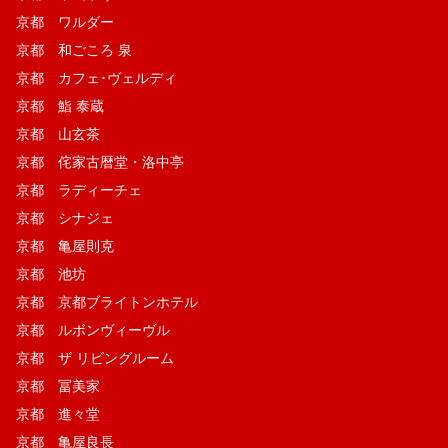
京都 ワルダー
京都 和ごころ 泉
京都 カフェ･ヴェルディ
京都 鮨 泰蔵
京都 山玄茶
京都 侘家古暦堂・洛中亭
京都 ラディーチェ
京都 シナジェ
京都 亀屋則克
京都 池坊
京都 京都ブライトンホテル
京都 ルボンヴィーヴル
京都 ザ リビングルーム
京都 冨美家
京都 進々堂
京都 亀屋良長