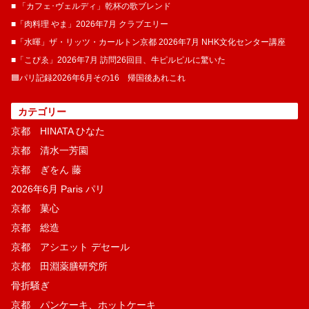
■ 「カフェ･ヴェルディ」乾杯の歌ブレンド
■「肉料理 やま」2026年7月 クラブエリー
■「水暉」ザ・リッツ・カールトン京都 2026年7月 NHK文化センター講座
■「こぴゑ」2026年7月 訪問26回目、牛ピルピルに驚いた
🟦パリ記録2026年6月その16 帰国後あれこれ
カテゴリー
京都 HINATA ひなた
京都 清水一芳園
京都 ぎをん 藤
2026年6月 Paris パリ
京都 菓​心
京都 総造
京都 アシエット デセール
京都 田淵薬膳研究所
骨折騒ぎ
京都 パンケーキ、ホットケーキ