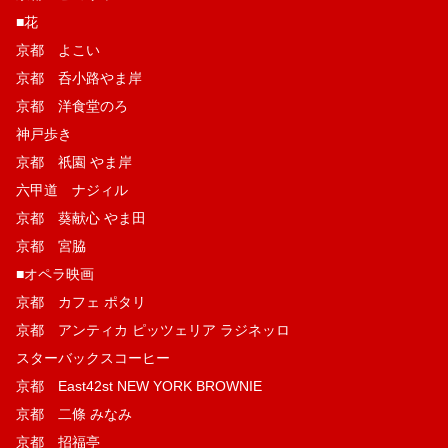
■花
京都 よこい
京都 呑小路やま岸
京都 洋食堂のろ
神戸歩き
京都 祇園 やま岸
六甲道 ナジィル
京都 葵献心 やま田
京都 宮脇
■オペラ映画
京都 カフェ ポタリ
京都 アンティカ ピッツェリア ラジネッロ
スターバックスコーヒー
京都 East42st NEW YORK BROWNIE
京都 二條 みなみ
京都 招福亭