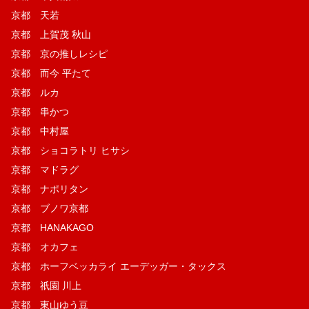
京都 天若
京都 上賀茂 秋山
京都 京の推しレシピ
京都 而今 平たて
京都 ルカ
京都 串かつ
京都 中村屋
京都 ショコラトリ ヒサシ
京都 マドラグ
京都 ナポリタン
京都 ブノワ京都
京都 HANAKAGO
京都 オカフェ
京都 ホーフベッカライ エーデッガー・タックス
京都 祇園 川上
京都 東山ゆう豆