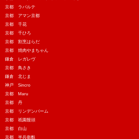
京都 ラパルテ
京都 アマン京都
京都 千花
京都 千ひろ
京都 割烹はらだ
京都 焼肉やまちゃん
鎌倉 レガレヴ
京都 鳥さき
鎌倉 北じま
神戸 Sincro
京都 Maru
京都 丹
京都 リンデンバーム
京都 祇園饅頭
京都 白山
京都 半兵衛麩