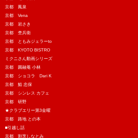
京都 鳳泉
京都 Vena
京都 岩さき
京都 杢兵衛
京都 ともみジェラーto
京都 KYOTO BISTRO
ミクニさん動画シリーズ
京都 圓融菴 小林
京都 ショコラ Dari K
京都 鮨 忠保
京都 シンレス カフェ
京都 研野
★クラブエリー第3金曜
京都 路地 との本
■引越し話
京都 割烹しなとみ