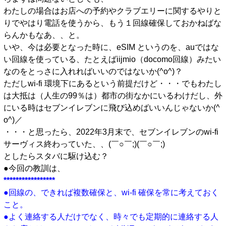
わたしの場合はお店への予約やクラブエリーに関するやりと
りでやはり電話を使うから、もう１回線確保しておかねばな
らんかもなあ、、と。
いや、今は必要となった時に、eSIM というのを、auではな
い回線を使っている、たとえばiijmio（docomo回線）みたい
なのをとっさに入れればいいのではないか(^o^)？
ただしwi-fi 環境下にあるという前提だけど・・・でもわたし
は大抵は（人生の99％は）都市の街なかにいるわけだし、外
にいる時はセブンイレブンに飛び込めばいいんじゃないか(^
o^)／
・・・と思ったら、2022年3月末で、セブンイレブンのwi-fi
サーヴィス終わっていた、、(￣○￣;)(￣○￣;)
としたらスタバに駆け込む？
●今回の教訓は、
*****************
●回線の、できれば複数確保と、wi-fi 確保を常に考えておく
こと。
●よく連絡する人だけでなく、時々でも定期的に連絡する人