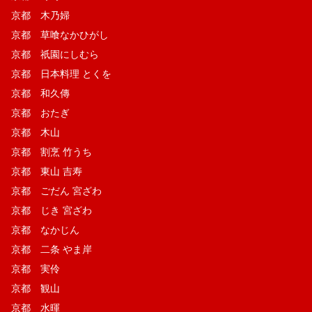
京都 木乃婦
京都 草喰なかひがし
京都 祇園にしむら
京都 日本料理 とくを
京都 和久傳
京都 おたぎ
京都 木山
京都 割烹 竹うち
京都 東山 吉寿
京都 ごだん 宮ざわ
京都 じき 宮ざわ
京都 なかじん
京都 二条 やま岸
京都 実伶
京都 観山
京都 水暉