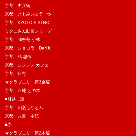
京都 杢兵衛
京都 ともみジェラーto
京都 KYOTO BISTRO
ミクニさん動画シリーズ
京都 圓融菴 小林
京都 ショコラ Dari K
京都 鮨 忠保
京都 シンレス カフェ
京都 研野
★クラブエリー第3金曜
京都 路地 との本
■引越し話
京都 割烹しなとみ
京都 八百一本館
■赤
★クラブエリー第2木曜