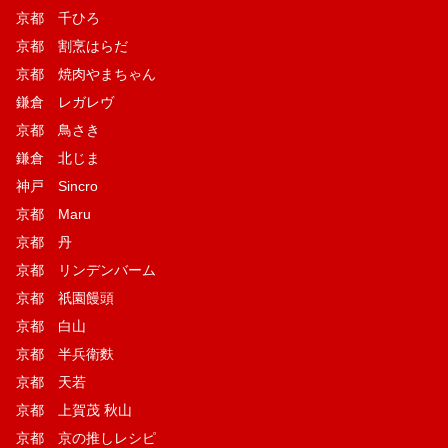
京都 千ひろ
京都 割烹はらだ
京都 焼肉やまちゃん
鎌倉 レガレヴ
京都 鳥さき
鎌倉 北じま
神戸 Sincro
京都 Maru
京都 丹
京都 リンデンバーム
京都 祇園饅頭
京都 白山
京都 半兵衛麩
京都 天若
京都 上賀茂 秋山
京都 京の推しレシピ