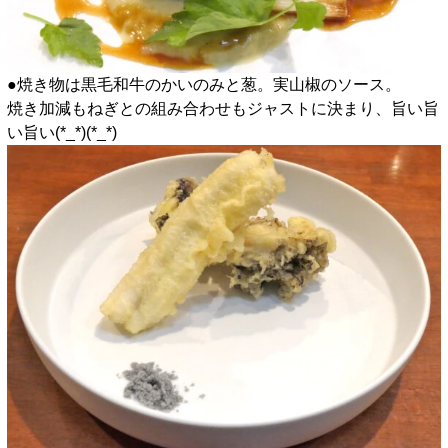
●焼き物は黒毛和牛のかいのみと葱。実山椒のソース。
焼き加減もねぎとの組み合わせもジャストに決まり、旨い旨
い旨い(*_*)(*_*)