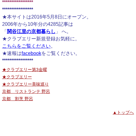
*****************
*****************
★本サイトは2016年5月8日にオープン。
2006年から10年分の4285記事は
「
関谷江里の京都暮らし
」 へ。
★クラブエリー新規登録お気軽に。
こちらをご覧ください
。
★速報は
facebook
をご覧ください。
*****************
★クラブエリー第3金曜
★クラブエリー
★クラブエリー美味巡り
京都 リストランテ 野呂
京都 割烹 野呂
▲トップへ