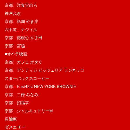
京都 洋食堂のろ
神戸歩き
京都 祇園 やま岸
六甲道 ナジィル
京都 葵献心 やま田
京都 宮脇
■オペラ映画
京都 カフェ ポタリ
京都 アンティカ ピッツェリア ラジネッロ
スターバックスコーヒー
京都 East42st NEW YORK BROWNIE
京都 二條 みなみ
京都 招福亭
京都 シャルキュトリーM
肩治療
ダメエリー