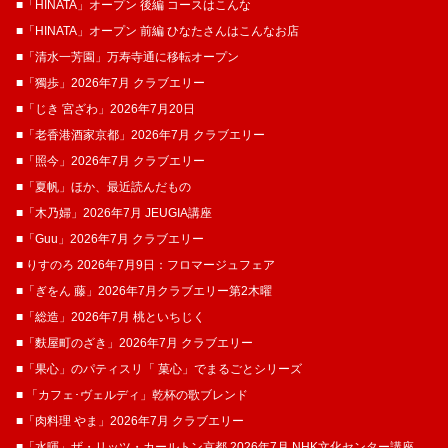
■「HINATA」オープン 後編 コースはこんな
■「HINATA」オープン 前編 ひなたさんはこんなお店
■「清水一芳園」万寿寺通に移転オープン
■「獨歩」2026年7月 クラブエリー
■「じき 宮ざわ」2026年7月20日
■「老香港酒家京都」2026年7月 クラブエリー
■「照今」2026年7月 クラブエリー
■「夏帆」ほか、最近読んだもの
■「木乃婦」2026年7月 JEUGIA講座
■「Guu」2026年7月 クラブエリー
■ りすのろ 2026年7月9日：フロマージュフェア
■「ぎをん 藤」2026年7月クラブエリー第2木曜
■「総造」2026年7月 桃といちじく
■「麩屋町のざき」2026年7月 クラブエリー
■「果心」のパティスリ「 菓​心」でまるごとシリーズ
■ 「カフェ･ヴェルディ」乾杯の歌ブレンド
■「肉料理 やま」2026年7月 クラブエリー
■「水暉」ザ・リッツ・カールトン京都 2026年7月 NHK文化センター講座