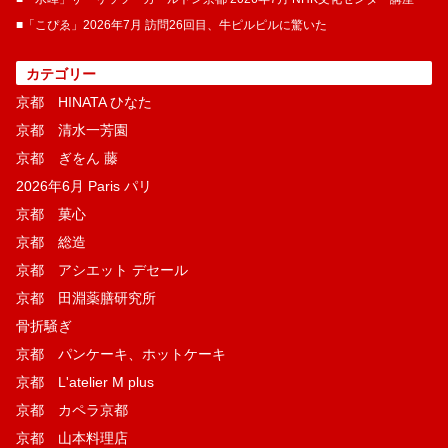
■「こぴゑ」2026年7月 訪問26回目、牛ピルピルに驚いた
カテゴリー
京都 HINATA ひなた
京都 清水一芳園
京都 ぎをん 藤
2026年6月 Paris パリ
京都 菓​心
京都 総造
京都 アシエット デセール
京都 田淵薬膳研究所
骨折騒ぎ
京都 パンケーキ、ホットケーキ
京都 L'atelier M plus
京都 カペラ京都
京都 山本料理店