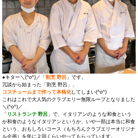
●キター＼(^o^)／「
割烹 野呂
」です。
冗談から始まった「割烹 野呂」、
コスチュームまで作って本格化
してしまい(^o^)
これはこれで大人気のクラブエリー無限ループとなりました
＼(^o^)／
「
リストランテ 野呂
」で、イタリアンのような和食という
か和食のようなイタリアンというか、いや一部は本当に和食
という、おもしろいコース（もちろんクラブエリーオリジナ
ル企画）を年に２回くらいやってもらっています。