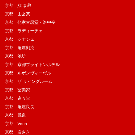
京都 鮨 泰蔵
京都 山玄茶
京都 侘家古暦堂・洛中亭
京都 ラディーチェ
京都 シナジェ
京都 亀屋則克
京都 池坊
京都 京都ブライトンホテル
京都 ルボンヴィーヴル
京都 ザ リビングルーム
京都 冨美家
京都 進々堂
京都 亀屋良長
京都 鳳泉
京都 Vena
京都 岩さき