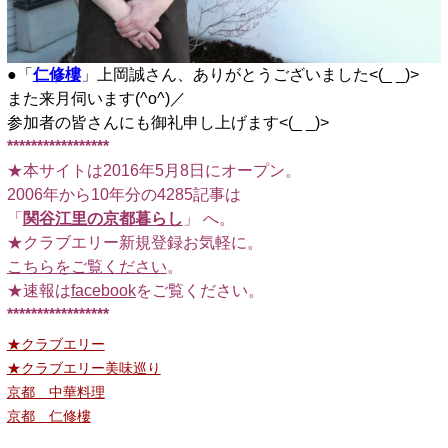
●「
仁修樓
」上岡誠さん、ありがとうございました<(_ _)>
また来月伺います(^o^)／
参加者の皆さんにも御礼申し上げます<(_ _)>
*****************
★本サイトは2016年5月8日にオープン。
2006年から10年分の4285記事は
「
関谷江里の京都暮らし
」 へ。
★クラブエリー新規登録お気軽に。
こちらをご覧ください
。
★速報は
facebook
をご覧ください。
*****************
★クラブエリー
★クラブエリー美味巡り
京都 中華料理
京都 仁修樓