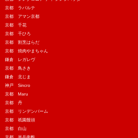
京都 ラパルテ
京都 アマン京都
京都 千花
京都 千ひろ
京都 割烹はらだ
京都 焼肉やまちゃん
鎌倉 レガレヴ
京都 鳥さき
鎌倉 北じま
神戸 Sincro
京都 Maru
京都 丹
京都 リンデンバーム
京都 祇園饅頭
京都 白山
京都 半兵衛麩