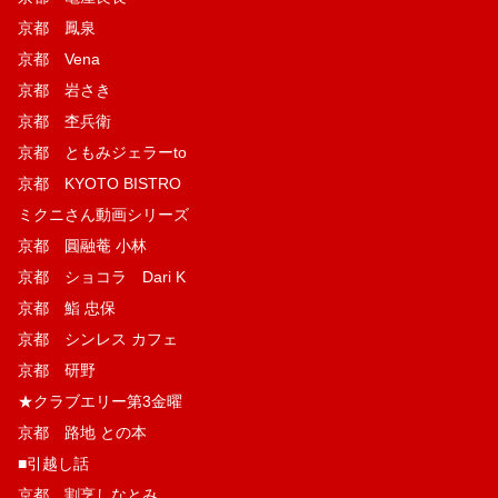
京都 鳳泉
京都 Vena
京都 岩さき
京都 杢兵衛
京都 ともみジェラーto
京都 KYOTO BISTRO
ミクニさん動画シリーズ
京都 圓融菴 小林
京都 ショコラ Dari K
京都 鮨 忠保
京都 シンレス カフェ
京都 研野
★クラブエリー第3金曜
京都 路地 との本
■引越し話
京都 割烹しなとみ