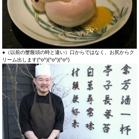
●（以前の蟹饅頭の時と違い）口からではなく、お尻からク
リーム出します(^o^)(^o^)(^o^)