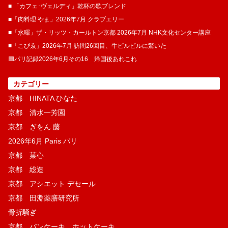
■ 「カフェ･ヴェルディ」乾杯の歌ブレンド
■「肉料理 やま」2026年7月 クラブエリー
■「水暉」ザ・リッツ・カールトン京都 2026年7月 NHK文化センター講座
■「こぴゑ」2026年7月 訪問26回目、牛ピルピルに驚いた
🟦パリ記録2026年6月その16 帰国後あれこれ
カテゴリー
京都 HINATA ひなた
京都 清水一芳園
京都 ぎをん 藤
2026年6月 Paris パリ
京都 菓​心
京都 総造
京都 アシエット デセール
京都 田淵薬膳研究所
骨折騒ぎ
京都 パンケーキ、ホットケーキ