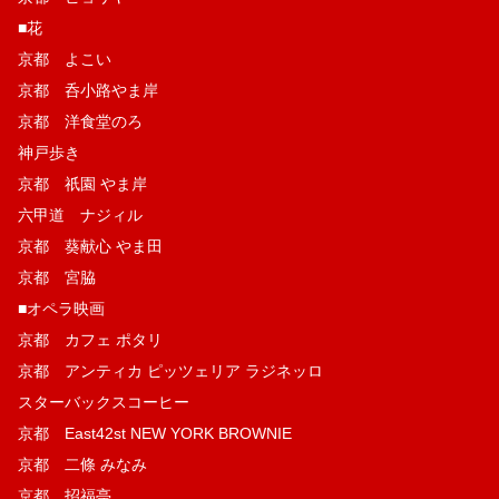
■花
京都 よこい
京都 呑小路やま岸
京都 洋食堂のろ
神戸歩き
京都 祇園 やま岸
六甲道 ナジィル
京都 葵献心 やま田
京都 宮脇
■オペラ映画
京都 カフェ ポタリ
京都 アンティカ ピッツェリア ラジネッロ
スターバックスコーヒー
京都 East42st NEW YORK BROWNIE
京都 二條 みなみ
京都 招福亭