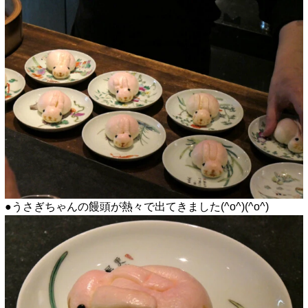
●うさぎちゃんの饅頭が熱々で出てきました(^o^)(^o^)