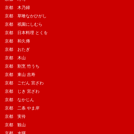
京都 木乃婦
京都 草喰なかひがし
京都 祇園にしむら
京都 日本料理 とくを
京都 和久傳
京都 おたぎ
京都 木山
京都 割烹 竹うち
京都 東山 吉寿
京都 ごだん 宮ざわ
京都 じき 宮ざわ
京都 なかじん
京都 二条 やま岸
京都 実伶
京都 観山
京都 水暉