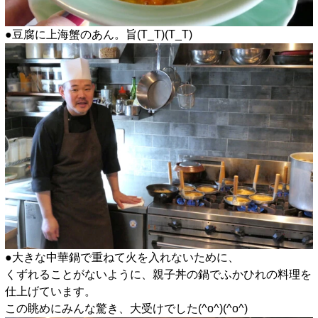
●豆腐に上海蟹のあん。旨(T_T)(T_T)
●大きな中華鍋で重ねて火を入れないために、
くずれることがないように、親子丼の鍋でふかひれの料理を
仕上げています。
この眺めにみんな驚き、大受けでした(^o^)(^o^)