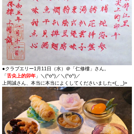
●クラブエリー1月11日（水）＠「仁修樓」さん。
「
舌尖上的卯年
」＼(^o^)／＼(^o^)／
上岡誠さん、本当に本当によくしてくださいました<(_ _)>