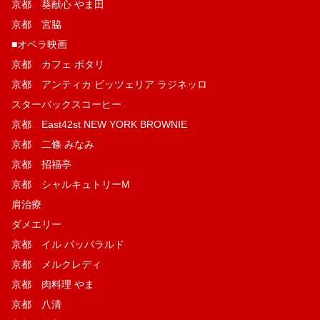
京都 葵献心 やま田
京都 宮脇
■オペラ映画
京都 カフェ ポタリ
京都 アンティカ ピッツェリア ラジネッロ
スターバックスコーヒー
京都 East42st NEW YORK BROWNIE
京都 二條 みなみ
京都 招福亭
京都 シャルキュトリーM
肩治療
ダメエリー
京都 イル パッパラルド
京都 メルクレディ
京都 肉料理 やま
京都 八清