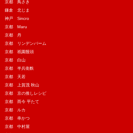
京都 鳥さき
鎌倉 北じま
神戸 Sincro
京都 Maru
京都 丹
京都 リンデンバーム
京都 祇園饅頭
京都 白山
京都 半兵衛麩
京都 天若
京都 上賀茂 秋山
京都 京の推しレシピ
京都 而今 平たて
京都 ルカ
京都 串かつ
京都 中村屋