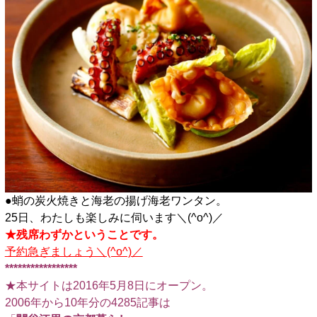
●蛸の炭火焼きと海老の揚げ海老ワンタン。
25日、わたしも楽しみに伺います＼(^o^)／
★残席わずかということです。
予約急ぎましょう＼(^o^)／
*****************
★本サイトは2016年5月8日にオープン。
2006年から10年分の4285記事は