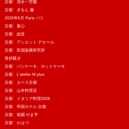
京都 清水一芳園
京都 ぎをん 藤
2026年6月 Paris パリ
京都 菓​心
京都 総造
京都 アシエット デセール
京都 田淵薬膳研究所
骨折騒ぎ
京都 パンケーキ、ホットケーキ
京都 L'atelier M plus
京都 カペラ京都
京都 山本料理店
京都 イタリア料理2026
京都 帝国ホテル 京都
京都 祇園 やま平
京都 かはづ