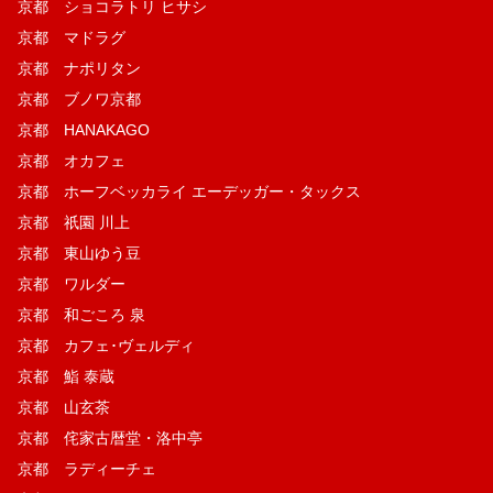
京都 ショコラトリ ヒサシ
京都 マドラグ
京都 ナポリタン
京都 ブノワ京都
京都 HANAKAGO
京都 オカフェ
京都 ホーフベッカライ エーデッガー・タックス
京都 祇園 川上
京都 東山ゆう豆
京都 ワルダー
京都 和ごころ 泉
京都 カフェ･ヴェルディ
京都 鮨 泰蔵
京都 山玄茶
京都 侘家古暦堂・洛中亭
京都 ラディーチェ