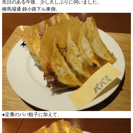
先日のある午後、少し久しぶりに伺いました。
柳馬場通 錦小路下ル東側。
●定番のパパ餃子に加えて、