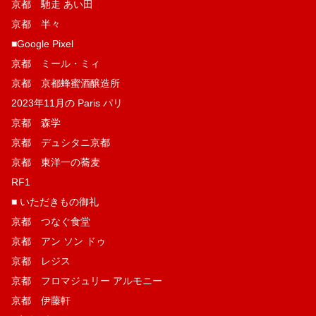
京都 馳走 あい田
京都 半々
■Google Pixel
京都 ミール・ミィ
京都 京都蜂蜜酒醸造所
2023年11月の Paris パリ
京都 森学
京都 デュシタニ京都
京都 東洋一の蕎麦
RF1
■ いただきもの御礼
京都 つなぐ食堂
京都 アン ソン ドゥ
京都 レジス
京都 フロマジュリー アルモニー
京都 伊藤軒