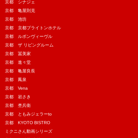
京都 シナジェ
京都 亀屋則克
京都 池坊
京都 京都ブライトンホテル
京都 ルボンヴィーヴル
京都 ザ リビングルーム
京都 冨美家
京都 進々堂
京都 亀屋良長
京都 鳳泉
京都 Vena
京都 岩さき
京都 杢兵衛
京都 ともみジェラーto
京都 KYOTO BISTRO
ミクニさん動画シリーズ