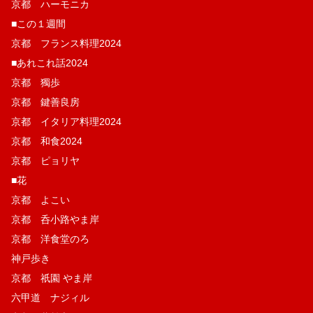
京都 ハーモニカ
■この１週間
京都 フランス料理2024
■あれこれ話2024
京都 獨歩
京都 鍵善良房
京都 イタリア料理2024
京都 和食2024
京都 ピョリヤ
■花
京都 よこい
京都 呑小路やま岸
京都 洋食堂のろ
神戸歩き
京都 祇園 やま岸
六甲道 ナジィル