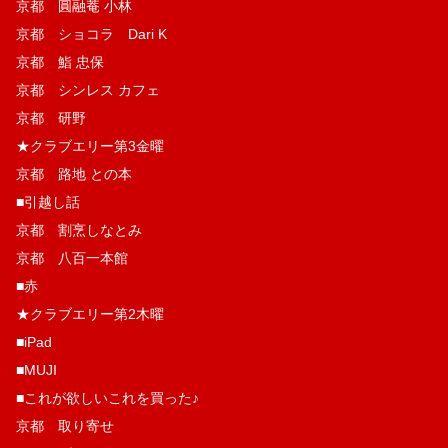
京都 圓融菴 小林
京都 ショコラ Dari K
京都 鮨 忠保
京都 シンレス カフェ
京都 研野
★クラブエリー第3金曜
京都 路地 との本
■引越し話
京都 割烹しなとみ
京都 八百一本館
■赤
★クラブエリー第2木曜
■iPad
■MUJI
■これが欲しいこれを買った♪
京都 取り寄せ