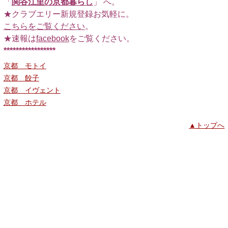
「
関谷江里の京都暮らし
」 へ。
★クラブエリー新規登録お気軽に。
こちらをご覧ください
。
★速報は
facebook
をご覧ください。
*****************
京都 モトイ
京都 餃子
京都 イヴェント
京都 ホテル
▲トップへ