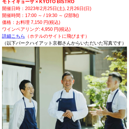
モトイギョーザ × KYOTO BISTRO
開催日時：2023年2月25日(土), 2月26日(日)
開催時間：17:00 ～ / 19:30 ～ (2部制)
価格：お料理 7,150 円(税込)
ワインペアリング: 4,950 円(税込)
詳細こちら
（ホテルのサイトに飛びます）
（以下パークハイアット京都さんからいただいた写真です）