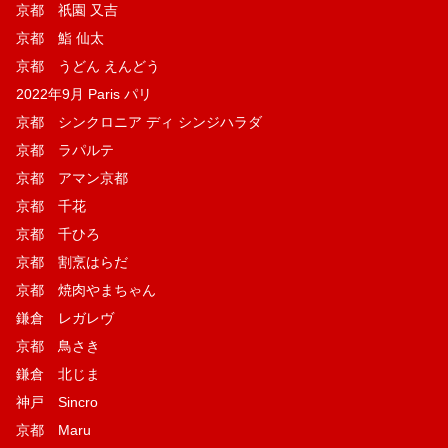
京都 祇園 又吉
京都 鮨 仙太
京都 うどん えんどう
2022年9月 Paris パリ
京都 シンクロニア ディ シンジハラダ
京都 ラパルテ
京都 アマン京都
京都 千花
京都 千ひろ
京都 割烹はらだ
京都 焼肉やまちゃん
鎌倉 レガレヴ
京都 鳥さき
鎌倉 北じま
神戸 Sincro
京都 Maru