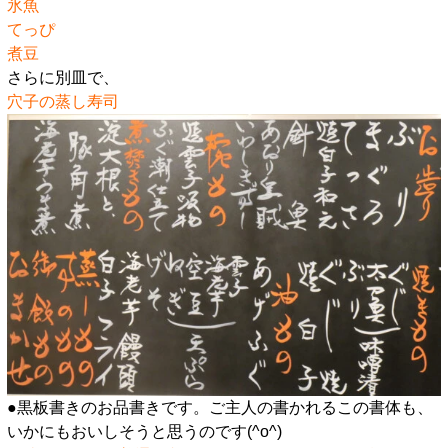
氷魚
てっぴ
煮豆
さらに別皿で、
穴子の蒸し寿司
●黒板書きのお品書きです。ご主人の書かれるこの書体も、
いかにもおいしそうと思うのです(^o^)