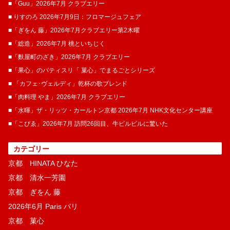
■「Guu」2026年7月 クラブエリー
■ りすのろ 2026年7月9日：フロマージュフェア
■「ぎをん 藤」2026年7月クラブエリー第2木曜
■「総造」2026年7月 桃といちじく
■「麩屋町のざき」2026年7月 クラブエリー
■「果心」のパティスリ「 菓​心」でまるごとシリーズ
■ 「カフェ･ヴェルディ」乾杯の歌ブレンド
■「肉料理 やま」2026年7月 クラブエリー
■「水暉」ザ・リッツ・カールトン京都 2026年7月 NHK文化センター講座
■「こぴゑ」2026年7月 訪問26回目、牛ピルピルに驚いた
カテゴリー
京都 HINATA ひなた
京都 清水一芳園
京都 ぎをん 藤
2026年6月 Paris パリ
京都 菓​心