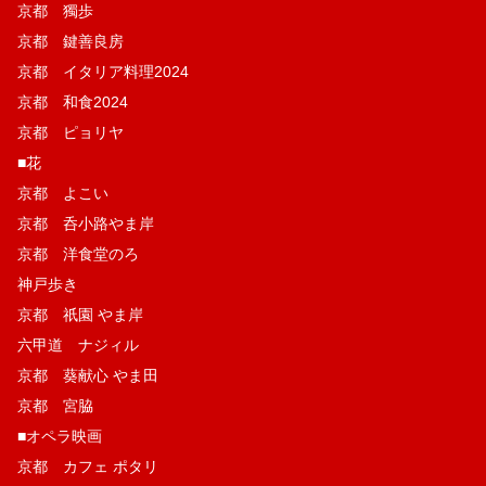
京都 獨歩
京都 鍵善良房
京都 イタリア料理2024
京都 和食2024
京都 ピョリヤ
■花
京都 よこい
京都 呑小路やま岸
京都 洋食堂のろ
神戸歩き
京都 祇園 やま岸
六甲道 ナジィル
京都 葵献心 やま田
京都 宮脇
■オペラ映画
京都 カフェ ポタリ