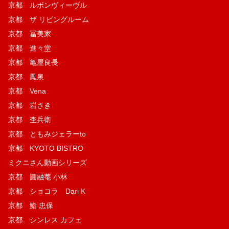
京都 ルボンヴィーヴル
京都 ザ リビングルーム
京都 冨美家
京都 進々堂
京都 亀屋良長
京都 鳳泉
京都 Vena
京都 岩さき
京都 杢兵衛
京都 ともみジェラーto
京都 KYOTO BISTRO
ミクニさん動画シリーズ
京都 圓融菴 小林
京都 ショコラ Dari K
京都 鮨 忠保
京都 シンレス カフェ