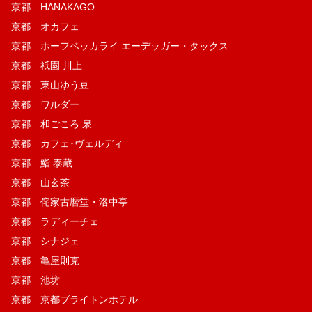
京都 HANAKAGO
京都 オカフェ
京都 ホーフベッカライ エーデッガー・タックス
京都 祇園 川上
京都 東山ゆう豆
京都 ワルダー
京都 和ごころ 泉
京都 カフェ･ヴェルディ
京都 鮨 泰蔵
京都 山玄茶
京都 侘家古暦堂・洛中亭
京都 ラディーチェ
京都 シナジェ
京都 亀屋則克
京都 池坊
京都 京都ブライトンホテル