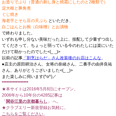
お造りでぶり（普通の刺し身と焼霜にしたのと2種類で）
淀大根と豚角煮
ぐじ焼き
海老芋とそら豆の天ぷら
といただき、
白ごはんとお椀（白味噌）とお漬物
で終わりました。
いずれも申し分ない美味だった上に、按配して少量ずつ出し
てくださって、ちょっと弱っている今のわたしには楽にいた
だけて助かったのでした<(_ _)>
以前の記事
「割烹はらだ」さん改装後のお店はこんな
。
●店主の原田耕治さん、女将の奈緒さん、二番手の由井良祐
さん、ありがとうございました<(_ _)>
また楽しみに伺います(^o^)／
*****************
★本サイトは2016年5月8日にオープン。
2006年から10年分の4285記事は
「
関谷江里の京都暮らし
」 へ。
★クラブエリー新規登録お気軽に。
こちらをご覧ください
。