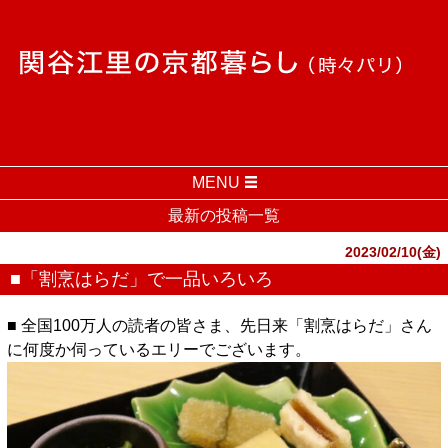
MENU
最新の投稿一覧
2023/02/10(金)
■「割烹はらだ」で一品いろいろ
■ 全国100万人の読者の皆さま、先日来「割烹はらだ」さん
に何度か伺っているエリーでございます。