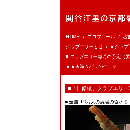
HOME
プロフィール
著
クラブエリーとは
■ クラ
■ クラブエリー毎月の予定（要
★★★時々パリのページ
■「仁修樓」クラブエリー2
■ 全国100万人の読者の皆さ