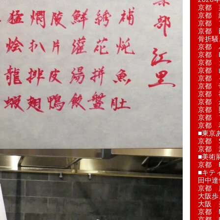
京都 
京都 
京都 
京都 
骨折騒
京都 
京都 L'a
京都 
京都 
京都 
京都 
京都 
京都 
京都 
京都 
京都 
■東京
京都 S
京都 
■美術
京都 
■キテ
田中達
京都 
大阪歩
大阪 
京都 
京都 