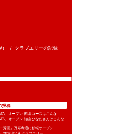
W）
クラブエリーの記録
の投稿
NATA」オープン 後編 コースはこんな
NATA」オープン 前編 ひなたさんはこんな
水一芳園」万寿寺通に移転オープン
」2026年7月 クラブエリー