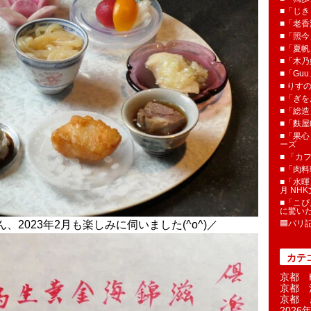
■「じき
■「老香
■「照今
■「夏
■「木乃婦
■「Gu
■ りす
■「ぎを
■「総造
■「麩屋
■「果心
ーズ
■ 「カ
■「肉料
■「水暉
月 NH
■「こぴ
に驚い
ん、2023年2月も楽しみに伺いました(^o^)／
🟦パリ
カテ
京都 H
京都 
京都 
2026年