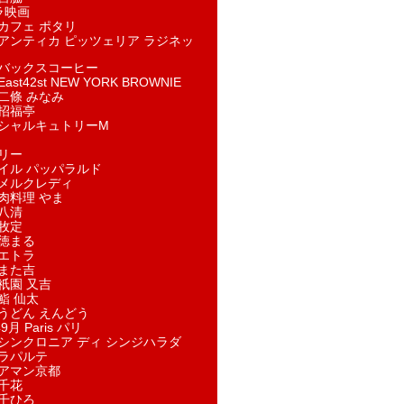
ラ映画
カフェ ポタリ
アンティカ ピッツェリア ラジネッ
バックスコーヒー
st42st NEW YORK BROWNIE
二條 みなみ
招福亭
シャルキュトリーM
リー
イル パッパラルド
メルクレディ
肉料理 やま
八清
牧定
徳まる
エトラ
また吉
祇園 又吉
鮨 仙太
うどん えんどう
9月 Paris パリ
シンクロニア ディ シンジハラダ
ラパルテ
アマン京都
千花
千ひろ