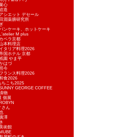
菓​心
総造
アシエット デセール
田淵薬膳研究所
ぎ
パンケーキ、ホットケーキ
telier M plus
カペラ京都
山本料理店
イタリア料理2026
帝国ホテル 京都
祇園 やま平
かはづ
照今
フランス料理2026
和食2026
あちこち2025
UNNY GEORGE COFFEE
漬物
展 個展
ROBYN
ィさん
也
廣澤
き
美術館
MUBE
麩屋町のざき