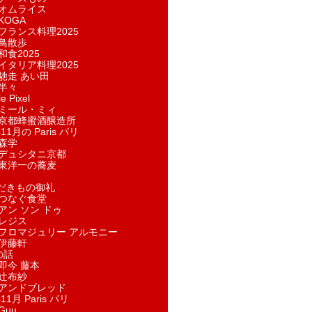
オムライス
KOGA
フランス料理2025
鳥散歩
和食2025
イタリア料理2025
馳走 あい田
半々
e Pixel
ミール・ミィ
京都蜂蜜酒醸造所
11月の Paris パリ
森学
デュシタニ京都
東洋一の蕎麦
ただきもの御礼
つなぐ食堂
アン ソン ドゥ
レジス
フロマジュリー アルモニー
伊藤軒
の話
即今 藤本
辻布紗
アンドブレッド
11月 Paris パリ
Guu