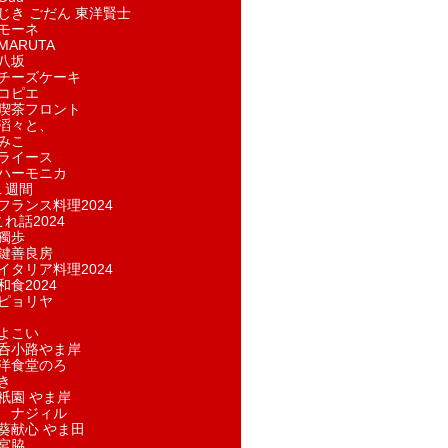
じき ごだん 東洋賢士
モーネ
ARUTA
八坂
チーズケーキ
コピエ
喫茶フロント
滔々と、
みこ
ライース
ハーモニカ
１週間
フランス料理2024
れ話2024
獨歩
鍵善良房
イタリア料理2024
和食2024
ピョリヤ
よこい
呑小路やま岸
洋食堂のろ
き
祇園 やま岸
 ナジィル
葵献心 やま田
宮脇