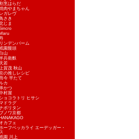
割烹はらだ
焼肉やまちゃん
レガレヴ
鳥さき
北じま
incro
aru
丹
リンデンバーム
祇園饅頭
白山
半兵衛麩
天若
上賀茂 秋山
京の推しレシピ
而今 平たて
ルカ
串かつ
中村屋
ショコラトリ ヒサシ
マドラグ
ナポリタン
ブノワ京都
ANAKAGO
オカフェ
ホーフベッカライ エーデッガー・
ス
祇園 川上