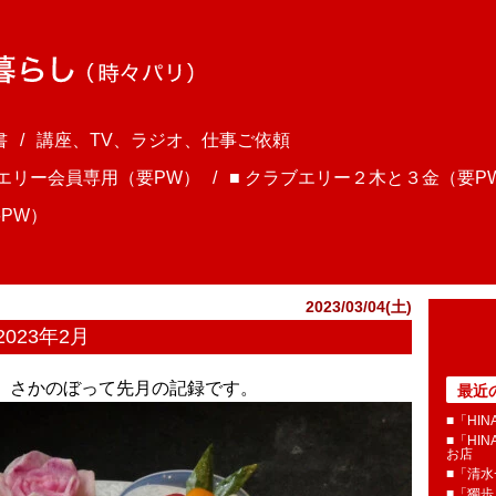
書
講座、TV、ラジオ、仕事ご依頼
ブエリー会員専用（要PW）
■ クラブエリー２木と３金（要P
PW）
2023/03/04(土)
023年2月
ま、さかのぼって先月の記録です。
最近
■「HI
■「HI
お店
■「清
■「獨歩