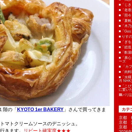
■「じき
■「老香
■「照今
■「夏
■「木乃婦
■「Gu
■ りす
■「ぎを
■「総造
■「麩屋
■「果心
ーズ
■ 「カ
■「肉料
■「水暉
月 NH
■「こぴ
に驚い
🟦パリ
丸１階の「
KYOTO 1er BAKERY
」さんで買ってきま
カテ
京都 H
京都 
トマトクリームソースのデニッシュ。
京都 
行きます。
リピート確実度★★★
2026年