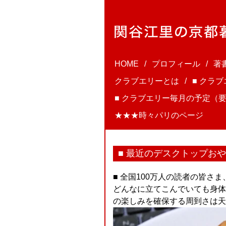
HOME
プロフィール
著
クラブエリーとは
■ クラ
■ クラブエリー毎月の予定（要
★★★時々パリのページ
■ 最近のデスクトップお
■ 全国100万人の読者の皆
どんなに立てこんでいても身体
の楽しみを確保する周到さは天才