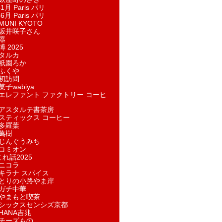
1月 Paris パリ
6月 Paris パリ
UNI KYOTO
坂井咲子さん
器
 2025
タルカ
祇園ろか
ふくや
初訪問
子wabiya
エレファント ファクトリー コーヒ
アスタルテ書茶房
スティックス コーヒー
多羅葉
萬樹
じんぐうみち
コミオン
れ話2025
ニコラ
キラナ スパイス
とりの小路やま岸
ガチ中華
やまもと喫茶
シックスセンシズ京都
HANA吉兆
チーズもの