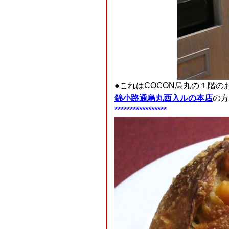
●これはCOCON烏丸の１階の
錦小路通烏丸西入ルの本店
の方
*****************