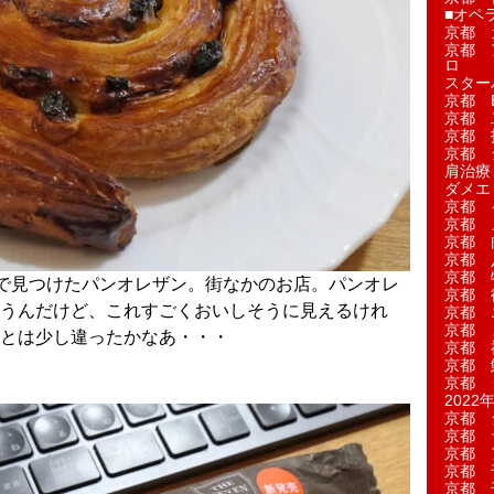
■オペ
京都 
京都 
ロ
スター
京都 Ea
京都 
京都 
京都 
肩治療
ダメエ
京都 
京都 
京都 
京都 
京都 
で見つけたパンオレザン。街なかのお店。パンオレ
京都 
うんだけど、これすごくおいしそうに見えるけれ
京都 
京都 
とは少し違ったかなあ・・・
京都 
京都 
京都 
2022年
京都 
京都 
京都 
京都 
京都 