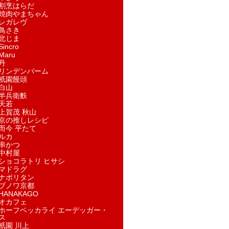
割烹はらだ
焼肉やまちゃん
レガレヴ
鳥さき
北じま
incro
aru
丹
リンデンバーム
祇園饅頭
白山
半兵衛麩
天若
上賀茂 秋山
京の推しレシピ
而今 平たて
ルカ
串かつ
中村屋
ショコラトリ ヒサシ
マドラグ
ナポリタン
ブノワ京都
ANAKAGO
オカフェ
ホーフベッカライ エーデッガー・
ス
祇園 川上