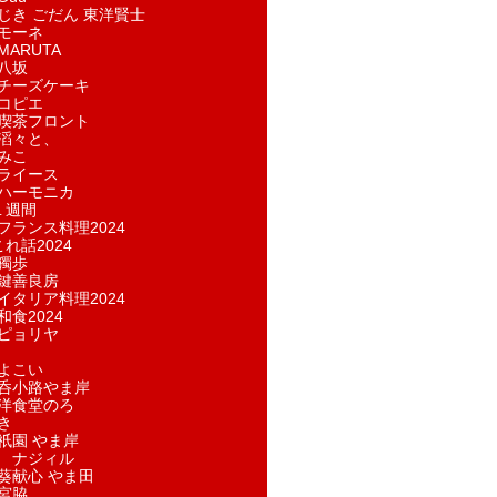
じき ごだん 東洋賢士
モーネ
ARUTA
八坂
チーズケーキ
コピエ
喫茶フロント
滔々と、
みこ
ライース
ハーモニカ
１週間
フランス料理2024
れ話2024
獨歩
鍵善良房
イタリア料理2024
和食2024
ピョリヤ
よこい
呑小路やま岸
洋食堂のろ
き
祇園 やま岸
 ナジィル
葵献心 やま田
宮脇