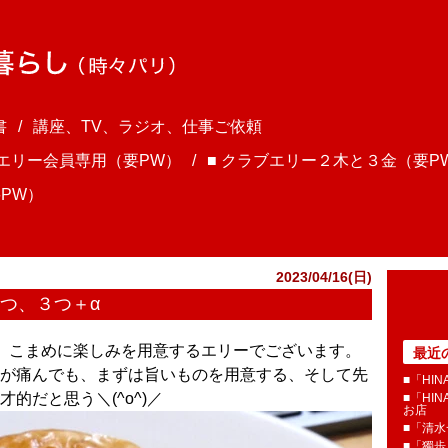
書
講座、TV、ラジオ、仕事ご依頼
ブエリー会員専用（要PW）
■ クラブエリー２木と３金（要P
PW）
2023/04/16(日)
やつ、３つ＋α
さま、こまめに楽しみを用意するエリーでございます。
最近
が痛んでも、まずは旨いものを用意する、そして先
■「HI
的だと思う＼(^o^)／
■「HI
お店
■「清
■「獨歩