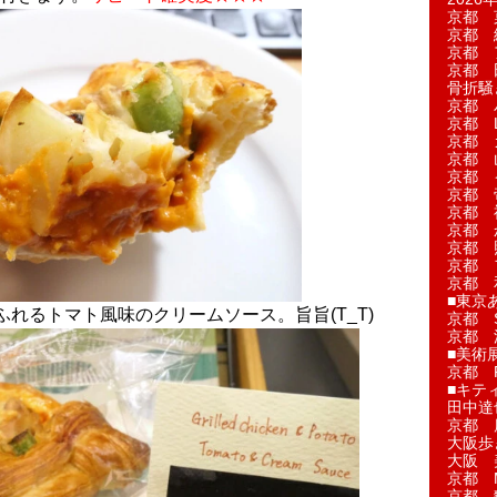
京都 
京都 
京都 
京都 
骨折騒
京都 
京都 L'a
京都 
京都 
京都 
京都 
京都 
京都 
京都 
京都 
京都 
■東京
れるトマト風味のクリームソース。旨旨(T_T)
京都 S
京都 
■美術
京都 
■キテ
田中達
京都 
大阪歩
大阪 
京都 
京都 