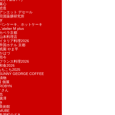
菓​心
総造
アシエット デセール
田淵薬膳研究所
ぎ
パンケーキ、ホットケーキ
telier M plus
カペラ京都
山本料理店
イタリア料理2026
帝国ホテル 京都
祇園 やま平
かはづ
照今
フランス料理2026
和食2026
あちこち2025
UNNY GEORGE COFFEE
漬物
展 個展
ROBYN
ィさん
也
廣澤
き
美術館
MUBE
麩屋町のざき