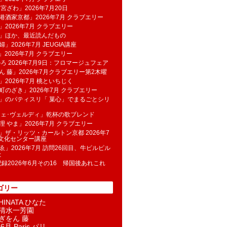
 宮ざわ」2026年7月20日
港酒家京都」2026年7月 クラブエリー
」2026年7月 クラブエリー
帆」ほか、最近読んだもの
」2026年7月 JEUGIA講座
u」2026年7月 クラブエリー
のろ 2026年7月9日：フロマージュフェア
ん 藤」2026年7月クラブエリー第2木曜
」2026年7月 桃といちじく
町のざき」2026年7月 クラブエリー
」のパティスリ「 菓​心」でまるごとシリ
フェ･ヴェルディ」乾杯の歌ブレンド
理 やま」2026年7月 クラブエリー
」ザ・リッツ・カールトン京都 2026年7
K文化センター講座
ゑ」2026年7月 訪問26回目、牛ピルピル
た
記録2026年6月その16 帰国後あれこれ
ゴリー
INATA ひなた
清水一芳園
ぎをん 藤
6月 Paris パリ