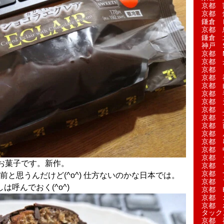
京都 
京都 
鎌倉 
京都 
鎌倉 
神戸 S
京都 M
京都 
京都 
京都 
京都 
京都 
京都 
京都 
京都 
京都 
京都 
京都 
京都 
京都 
お菓子です。新作。
京都 
京都 
前と思うんだけど(^o^) 仕方ないのかな日本では。
京都 
は呼んでおく(^o^)
京都 H
京都 
京都 
タック
京都 