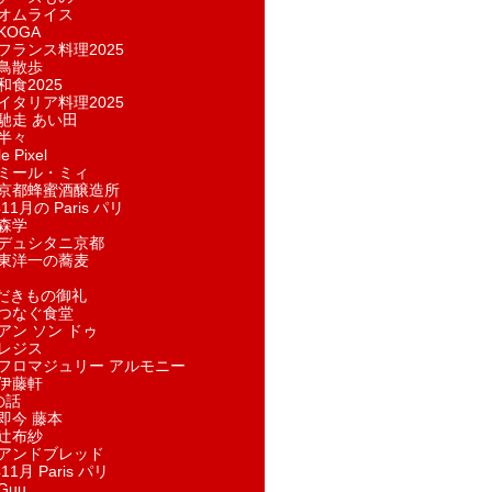
オムライス
KOGA
フランス料理2025
鳥散歩
和食2025
イタリア料理2025
馳走 あい田
半々
e Pixel
ミール・ミィ
京都蜂蜜酒醸造所
11月の Paris パリ
森学
デュシタニ京都
東洋一の蕎麦
ただきもの御礼
つなぐ食堂
アン ソン ドゥ
レジス
フロマジュリー アルモニー
伊藤軒
の話
即今 藤本
辻布紗
アンドブレッド
11月 Paris パリ
Guu