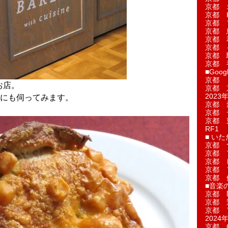
京都 
京都 
京都 
京都 
京都 
京都 
京都 
京都 
■Googl
京都 
お店。
京都 
2023年
にも伺ってみます。
京都 
京都 
京都 
RF1
■ い
京都 
京都 
京都 
京都 
京都 
■音楽
京都 
京都 
京都 
2024年
京都 