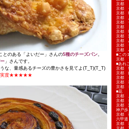
京都 
京都 
京都 M
京都 
京都 
京都 
京都 
京都 
京都 
京都 
京都 
ことのある「よいだー」さんの
5種のチーズパン
。
■この
京都 
ー
」さんです。
■あれこ
な、量感あるチーズの豊かさを見てよ(T_T)(T_T)
京都 
京都 
実度★★★★★
京都 
京都 
京都 
■花
京都 
京都 
京都 
神戸歩
京都 
六甲道
京都 
京都 