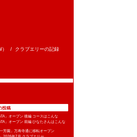
W）
クラブエリーの記録
の投稿
NATA」オープン 後編 コースはこんな
NATA」オープン 前編 ひなたさんはこんな
水一芳園」万寿寺通に移転オープン
」2026年7月 クラブエリー