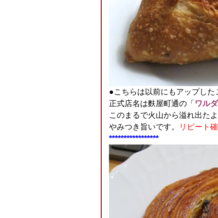
●こちらは以前にもアップした
正式店名は麩屋町通の「
ワルダ
このまるで火山から溢れ出たよう
やみつき旨いです。
リピート確
*****************