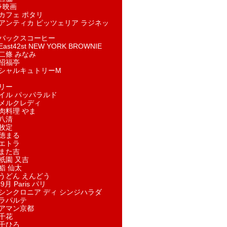
ラ映画
カフェ ポタリ
アンティカ ピッツェリア ラジネッ
バックスコーヒー
st42st NEW YORK BROWNIE
二條 みなみ
招福亭
シャルキュトリーM
リー
イル パッパラルド
メルクレディ
肉料理 やま
八清
牧定
徳まる
エトラ
また吉
祇園 又吉
鮨 仙太
うどん えんどう
9月 Paris パリ
シンクロニア ディ シンジハラダ
ラパルテ
アマン京都
千花
千ひろ