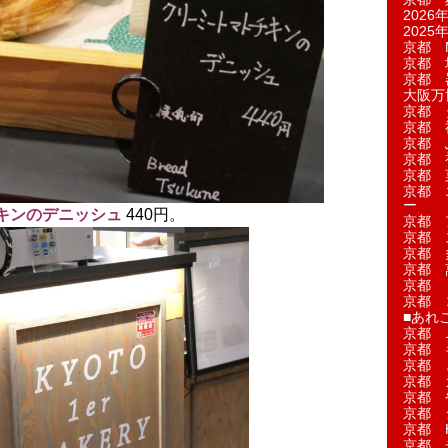
2026年
2025年
京都 M
京都 
京都 
大阪万博
京都 
京都 
京都 
京都 
京都 菓
京都 
ー
キンのデニッシュ
440円。
京都 
京都 
京都 
京都 
京都 
京都 
■あれこ
京都 
京都 
京都 
京都 
京都 
京都 
京都 
京都 