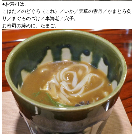
●お寿司は、
こはだ／のどぐろ（これ）／いか／天草の雲丹／かまとろ炙
り／まぐろのづけ／車海老／穴子。
お寿司の締めに、たまご。