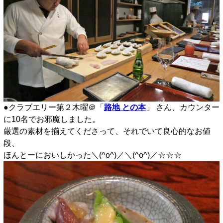
●クラブエリー第２木曜＠「
路地 との本
」 さん、カウンター
に10名でお邪魔しました。
厳選の素材を揃えてくださって、それでいて良心的なお値
段、
ほんとーにおいしかった＼(^o^)／＼(^o^)／☆☆☆