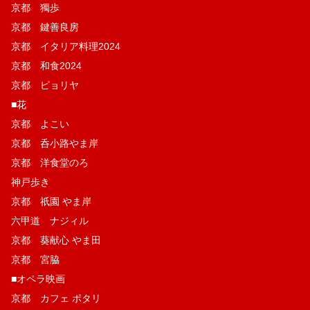
京都 獨歩
京都 鍵善良房
京都 イタリア料理2024
京都 和食2024
京都 ピョリヤ
■花
京都 よこい
京都 呑小路やま岸
京都 洋食堂のろ
神戸歩き
京都 祇園 やま岸
六甲道 ナジィル
京都 葵献心 やま田
京都 宮脇
■オペラ映画
京都 カフェ ポタリ