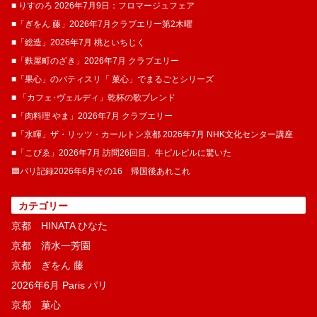
■ りすのろ 2026年7月9日：フロマージュフェア
■「ぎをん 藤」2026年7月クラブエリー第2木曜
■「総造」2026年7月 桃といちじく
■「麩屋町のざき」2026年7月 クラブエリー
■「果心」のパティスリ「 菓​心」でまるごとシリーズ
■ 「カフェ･ヴェルディ」乾杯の歌ブレンド
■「肉料理 やま」2026年7月 クラブエリー
■「水暉」ザ・リッツ・カールトン京都 2026年7月 NHK文化センター講座
■「こぴゑ」2026年7月 訪問26回目、牛ピルピルに驚いた
🟦パリ記録2026年6月その16 帰国後あれこれ
カテゴリー
京都 HINATA ひなた
京都 清水一芳園
京都 ぎをん 藤
2026年6月 Paris パリ
京都 菓​心