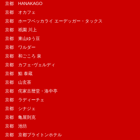
京都 HANAKAGO
京都 オカフェ
京都 ホーフベッカライ エーデッガー・タックス
京都 祇園 川上
京都 東山ゆう豆
京都 ワルダー
京都 和ごころ 泉
京都 カフェ･ヴェルディ
京都 鮨 泰蔵
京都 山玄茶
京都 侘家古暦堂・洛中亭
京都 ラディーチェ
京都 シナジェ
京都 亀屋則克
京都 池坊
京都 京都ブライトンホテル