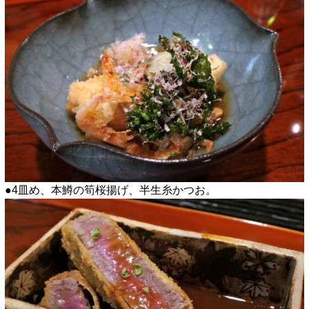
●4皿め、本鱒の筍桜揚げ、半生糸かつお。