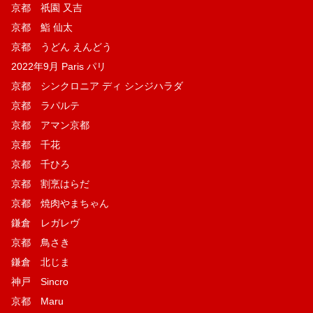
京都 祇園 又吉
京都 鮨 仙太
京都 うどん えんどう
2022年9月 Paris パリ
京都 シンクロニア ディ シンジハラダ
京都 ラパルテ
京都 アマン京都
京都 千花
京都 千ひろ
京都 割烹はらだ
京都 焼肉やまちゃん
鎌倉 レガレヴ
京都 鳥さき
鎌倉 北じま
神戸 Sincro
京都 Maru