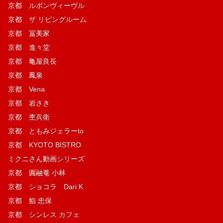
京都 ルボンヴィーヴル
京都 ザ リビングルーム
京都 冨美家
京都 進々堂
京都 亀屋良長
京都 鳳泉
京都 Vena
京都 岩さき
京都 杢兵衛
京都 ともみジェラーto
京都 KYOTO BISTRO
ミクニさん動画シリーズ
京都 圓融菴 小林
京都 ショコラ Dari K
京都 鮨 忠保
京都 シンレス カフェ