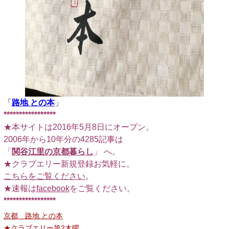
「
路地 との本
」
*****************
★本サイトは2016年5月8日にオープン。
2006年から10年分の4285記事は
「
関谷江里の京都暮らし
」 へ。
★クラブエリー新規登録お気軽に。
こちらをご覧ください
。
★速報は
facebook
をご覧ください。
*****************
京都 路地 との本
★クラブエリー第2木曜