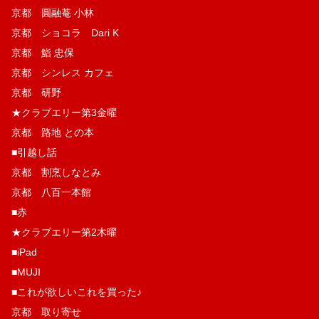
京都 圓融菴 小林
京都 ショコラ Dari K
京都 鮨 忠保
京都 シンレス カフェ
京都 研野
★クラブエリー第3金曜
京都 路地 との本
■引越し話
京都 割烹しなとみ
京都 八百一本館
■赤
★クラブエリー第2木曜
■iPad
■MUJI
■これが欲しいこれを買った♪
京都 取り寄せ