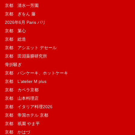
京都 清水一芳園
京都 ぎをん 藤
2026年6月 Paris パリ
京都 菓​心
京都 総造
京都 アシエット デセール
京都 田淵薬膳研究所
骨折騒ぎ
京都 パンケーキ、ホットケーキ
京都 L'atelier M plus
京都 カペラ京都
京都 山本料理店
京都 イタリア料理2026
京都 帝国ホテル 京都
京都 祇園 やま平
京都 かはづ