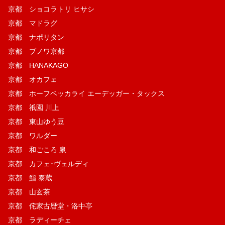
京都 ショコラトリ ヒサシ
京都 マドラグ
京都 ナポリタン
京都 ブノワ京都
京都 HANAKAGO
京都 オカフェ
京都 ホーフベッカライ エーデッガー・タックス
京都 祇園 川上
京都 東山ゆう豆
京都 ワルダー
京都 和ごころ 泉
京都 カフェ･ヴェルディ
京都 鮨 泰蔵
京都 山玄茶
京都 侘家古暦堂・洛中亭
京都 ラディーチェ