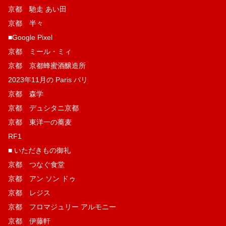
京都 馳走 あい田
京都 半々
■Google Pixel
京都 ミール・ミィ
京都 京都蜂蜜酒醸造所
2023年11月の Paris パリ
京都 森学
京都 デュシタニ京都
京都 東洋一の蕎麦
RF1
■ いただきもの御礼
京都 つなぐ食堂
京都 アン ソン ドゥ
京都 レジス
京都 フロマジュリー アルモニー
京都 伊藤軒