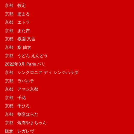
京都 牧定
京都 徳まる
京都 エトラ
京都 また吉
京都 祇園 又吉
京都 鮨 仙太
京都 うどん えんどう
2022年9月 Paris パリ
京都 シンクロニア ディ シンジハラダ
京都 ラパルテ
京都 アマン京都
京都 千花
京都 千ひろ
京都 割烹はらだ
京都 焼肉やまちゃん
鎌倉 レガレヴ