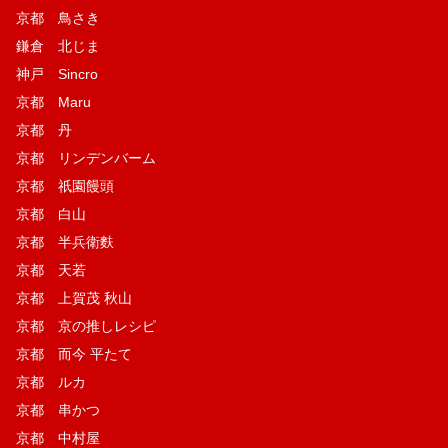
京都 鳥さき
鎌倉 北じま
神戸 Sincro
京都 Maru
京都 丹
京都 リンデンバーム
京都 祇園饅頭
京都 白山
京都 半兵衛麩
京都 天若
京都 上賀茂 秋山
京都 京の推しレシピ
京都 而今 平たて
京都 ルカ
京都 串かつ
京都 中村屋