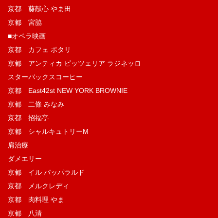
京都 葵献心 やま田
京都 宮脇
■オペラ映画
京都 カフェ ポタリ
京都 アンティカ ピッツェリア ラジネッロ
スターバックスコーヒー
京都 East42st NEW YORK BROWNIE
京都 二條 みなみ
京都 招福亭
京都 シャルキュトリーM
肩治療
ダメエリー
京都 イル パッパラルド
京都 メルクレディ
京都 肉料理 やま
京都 八清