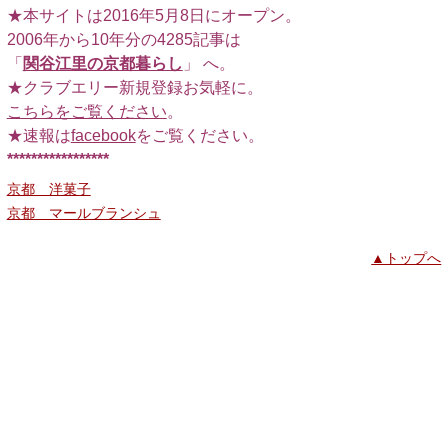
★本サイトは2016年5月8日にオープン。
2006年から10年分の4285記事は
「
関谷江里の京都暮らし
」 へ。
★クラブエリー新規登録お気軽に。
こちらをご覧ください
。
★速報は
facebook
をご覧ください。
*****************
京都 洋菓子
京都 マールブランシュ
▲トップへ