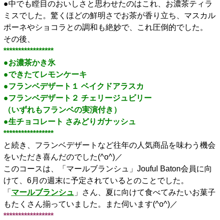
●中でも瞠目のおいしさと思わせたのはこれ、お濃茶ティラ
ミスでした。驚くほどの鮮明さでお茶が香り立ち、マスカル
ポーネやショコラとの調和も絶妙で、これ圧倒的でした。
その後、
*****************
●お濃茶かき氷
●できたてレモンケーキ
●フランベデザート１ ベイクドアラスカ
●フランベデザート２ チェリージュビリー
（いずれもフランベの実演付き）
●生チョコレート さみどりガナッシュ
*****************
と続き、フランベデザートなど往年の人気商品を味わう機会
をいただき喜んだのでした(^o^)／
このコースは、「マールブランシュ」Jouful Baton会員に向
けて、6月の週末に予定されているとのことでした。
「
マールブランシュ
」さん、夏に向けて食べてみたいお菓子
もたくさん揃っていました。また伺います(^o^)／
*****************