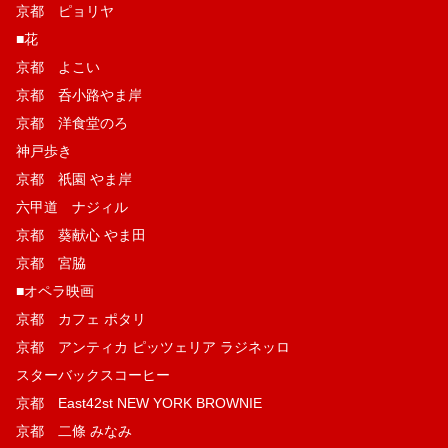
京都 ピョリヤ
■花
京都 よこい
京都 呑小路やま岸
京都 洋食堂のろ
神戸歩き
京都 祇園 やま岸
六甲道 ナジィル
京都 葵献心 やま田
京都 宮脇
■オペラ映画
京都 カフェ ポタリ
京都 アンティカ ピッツェリア ラジネッロ
スターバックスコーヒー
京都 East42st NEW YORK BROWNIE
京都 二條 みなみ