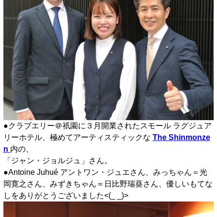
●クラブエリー＠祇園に３月開業されたスモール ラグジュア
リーホテル、極めてアーティスティックな
The Shinmonze
n
内の、
「ジャン・ジョルジュ」さん。
●Antoine Juhué アントワン・ジュエさん、みっちゃん＝光
岡寛之さん、みずきちゃん＝日比野瑞葵さん、優しいもてな
しをありがとうございました<(_ _)>