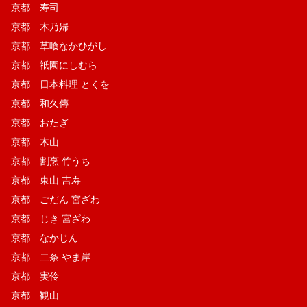
京都 寿司
京都 木乃婦
京都 草喰なかひがし
京都 祇園にしむら
京都 日本料理 とくを
京都 和久傳
京都 おたぎ
京都 木山
京都 割烹 竹うち
京都 東山 吉寿
京都 ごだん 宮ざわ
京都 じき 宮ざわ
京都 なかじん
京都 二条 やま岸
京都 実伶
京都 観山