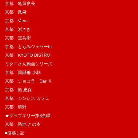
京都 亀屋良長
京都 鳳泉
京都 Vena
京都 岩さき
京都 杢兵衛
京都 ともみジェラーto
京都 KYOTO BISTRO
ミクニさん動画シリーズ
京都 圓融菴 小林
京都 ショコラ Dari K
京都 鮨 忠保
京都 シンレス カフェ
京都 研野
★クラブエリー第3金曜
京都 路地 との本
■引越し話