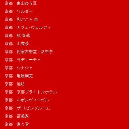
京都 東山ゆう豆
京都 ワルダー
京都 和ごころ 泉
京都 カフェ･ヴェルディ
京都 鮨 泰蔵
京都 山玄茶
京都 侘家古暦堂・洛中亭
京都 ラディーチェ
京都 シナジェ
京都 亀屋則克
京都 池坊
京都 京都ブライトンホテル
京都 ルボンヴィーヴル
京都 ザ リビングルーム
京都 冨美家
京都 進々堂