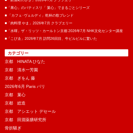
■「麩屋町のざき」2026年7月 クラブエリー
■「果心」のパティスリ「 菓​心」でまるごとシリーズ
■ 「カフェ･ヴェルディ」乾杯の歌ブレンド
■「肉料理 やま」2026年7月 クラブエリー
■「水暉」ザ・リッツ・カールトン京都 2026年7月 NHK文化センター講座
■「こぴゑ」2026年7月 訪問26回目、牛ピルピルに驚いた
カテゴリー
京都 HINATA ひなた
京都 清水一芳園
京都 ぎをん 藤
2026年6月 Paris パリ
京都 菓​心
京都 総造
京都 アシエット デセール
京都 田淵薬膳研究所
骨折騒ぎ