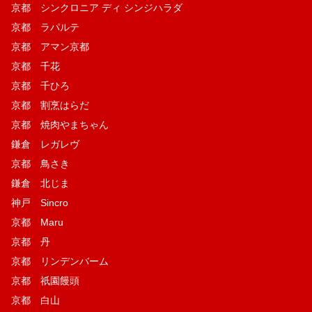
京都 シンクロニア ディ シンジハラダ
京都 ラパルテ
京都 アマン京都
京都 千花
京都 千ひろ
京都 割烹はらだ
京都 焼肉やまちゃん
鎌倉 レガレヴ
京都 鳥さき
鎌倉 北じま
神戸 Sincro
京都 Maru
京都 丹
京都 リンデンバーム
京都 祇園饅頭
京都 白山