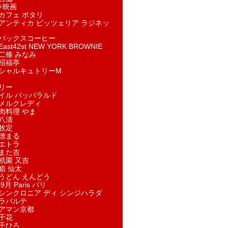
ラ映画
カフェ ポタリ
アンティカ ピッツェリア ラジネッ
バックスコーヒー
st42st NEW YORK BROWNIE
二條 みなみ
招福亭
シャルキュトリーM
リー
イル パッパラルド
メルクレディ
肉料理 やま
八清
牧定
徳まる
エトラ
また吉
祇園 又吉
鮨 仙太
うどん えんどう
9月 Paris パリ
シンクロニア ディ シンジハラダ
ラパルテ
アマン京都
千花
千ひろ