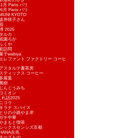
1月 Paris パリ
6月 Paris パリ
UNI KYOTO
坂井咲子さん
器
 2025
タルカ
祇園ろか
ふくや
初訪問
子wabiya
エレファント ファクトリー コーヒ
アスタルテ書茶房
スティックス コーヒー
多羅葉
萬樹
じんぐうみち
コミオン
れ話2025
ニコラ
キラナ スパイス
とりの小路やま岸
ガチ中華
やまもと喫茶
シックスセンシズ京都
HANA吉兆
チーズもの