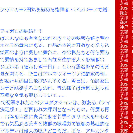
京都 
京都 
クヴィカー×円熟を極める指揮者・パッパーノで贈
鎌倉 
京都 
鎌倉 
神戸 S
フィガロの結婚》！
京都 M
京都 
はこんなにも有名なのだろう？その秘密を解き明か
京都 
オペラの舞台にある。作品の本質に容赦なく切り込
京都 
京都 
絵画のように美しい舞台に、今の私たちと何ら変わ
京都 
て愛情を持てあまして右往左往する人々を描き出
京都 
京都 
ジュルネ（狂おしき一日）」という題名をそのまま
京都 
幕が開くと、そこはアルマヴィーヴァ伯爵家の朝。
京都 
京都 
が私たちの目に飛び込んでくる。今日は、伯爵家に
京都 
ンナと結婚する日なのだ。皆の様子は活気にあふれ
京都 
京都 
不穏な空気も混じっていて…。
京都 
ペラで初演されたこのプロダクションは、数ある《フィ
京都 
京都 
決定版！」と言われ大評判となったもの。何度も再
京都 H
、台本を自然に表現できる若手イタリア人を中心と
京都 
京都 
でも気品ある美声と抜群の歌唱力で観客の熱狂的な
タック
バルディは最大の聴きどころだ。また、アルカンタ
京都 