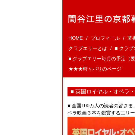
HOME
プロフィール
著
クラブエリーとは
■ クラ
■ クラブエリー毎月の予定（要
★★★時々パリのページ
■ 英国ロイヤル・オペラ
■ 全国100万人の読者の皆
ペラ映画３本を鑑賞するエリー