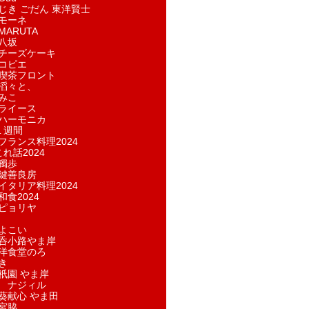
じき ごだん 東洋賢士
モーネ
ARUTA
八坂
チーズケーキ
コピエ
喫茶フロント
滔々と、
みこ
ライース
ハーモニカ
１週間
フランス料理2024
れ話2024
獨歩
鍵善良房
イタリア料理2024
和食2024
ピョリヤ
よこい
呑小路やま岸
洋食堂のろ
き
祇園 やま岸
 ナジィル
葵献心 やま田
宮脇