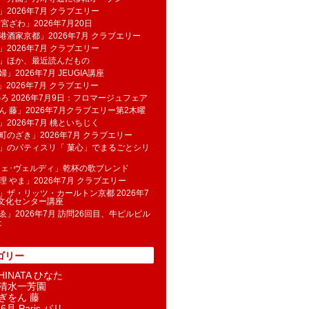
」2026年7月 クラブエリー
 宮ざわ」2026年7月20日
港酒家京都」2026年7月 クラブエリー
」2026年7月 クラブエリー
帆」ほか、最近読んだもの
」2026年7月 JEUGIA講座
u」2026年7月 クラブエリー
のろ 2026年7月9日：フロマージュフェア
ん 藤」2026年7月クラブエリー第2木曜
」2026年7月 桃といちじく
町のざき」2026年7月 クラブエリー
」のパティスリ「 菓​心」でまるごとシリ
フェ･ヴェルディ」乾杯の歌ブレンド
理 やま」2026年7月 クラブエリー
」ザ・リッツ・カールトン京都 2026年7
K文化センター講座
ゑ」2026年7月 訪問26回目、牛ピルピル
た
ゴリー
INATA ひなた
清水一芳園
ぎをん 藤
6月 Paris パリ