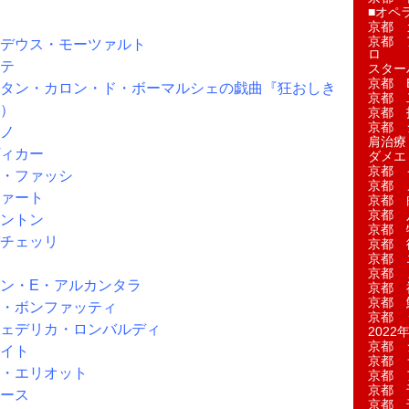
■オペ
京都 
京都 
デウス・モーツァルト
ロ
テ
スター
京都 Ea
タン・カロン・ド・ボーマルシェの戯曲『狂おしき
京都 
）
京都 
京都 
ノ
肩治療
ィカー
ダメエ
京都 
・ファッシ
京都 
ァート
京都 
京都 
ントン
京都 
チェッリ
京都 
京都 
京都 
ン・E・アルカンタラ
京都 
京都 
・ボンファッティ
京都 
ェデリカ・ロンバルディ
2022年
京都 
イト
京都 
・エリオット
京都 
京都 
ース
京都 