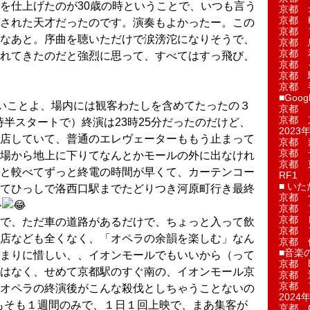
を仕上げたのが30歳の時ということで、いつも言う
京都 
京都 
された天才だったのです。演奏もよかったー。この
京都 
なあと。序曲を聴いただけで涙滂沱になりそうで、
京都 
京都 
れてきたのだと強烈に思って、すべてはすっ飛び、
京都 
京都 
京都 
■Googl
いことよ、場内には観客わたしを含めてたったの３
京都 
京都 
（19時半スタートで）終演は23時25分だったのだけど、
2023年
店していて、普通のエレヴェーターももう止まって
京都 
京都 
場から地上に下りてなんとかモールの外に出なけれ
京都 
と較べてずっと終電の時間が早くて、カーテンコー
RF1
■ い
てひっしで洛西口駅までたどりつき河原町行き最終
京都 
京都 
京都 
で、ただ車の道路があるだけで、ちょっと入って飲
京都 
店なども全くなく、「オペラの余韻を楽しむ」なん
京都 
■音楽
まりに惜しい、、イオンモールでもいいから（って
京都 
はなく、せめて京都駅のすぐ南の、イオンモール京
京都 
京都 
オペラの終演後がこんな殺伐としちゃうことないの
2024年
そも１週間のみで、１日１回上映で、まあ集客が
京都 