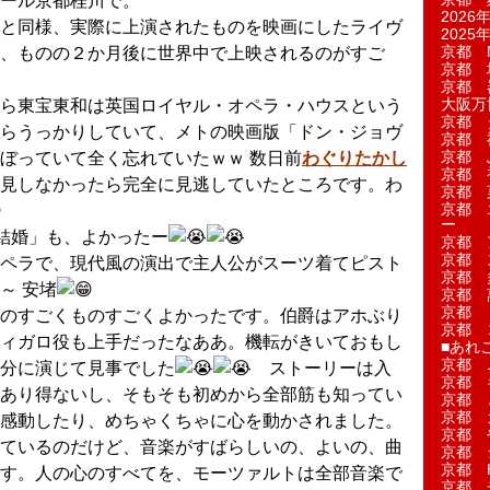
ール京都桂川で。
2026年
と同様、実際に上演されたものを映画にしたライヴ
2025年
京都 M
、ものの２か月後に世界中で上映されるのがすご
京都 
京都 
大阪万博
ら東宝東和は英国ロイヤル・オペラ・ハウスという
京都 
らうっかりしていて、メトの映画版「ドン・ジョヴ
京都 
京都 
ぼっていて全く忘れていたｗｗ 数日前
わぐりたかし
京都 
見しなかったら完全に見逃していたところです。わ
京都 菓
京都 
ー
結婚」も、よかったー
京都 
京都 
ペラで、現代風の演出で主人公がスーツ着てピスト
京都 
～ 安堵
京都 
京都 
のすごくものすごくよかったです。伯爵はアホぶり
京都 
ィガロ役も上手だったなああ。機転がきいておもし
■あれこ
京都 
分に演じて見事でした
ストーリーは入
京都 
あり得ないし、そもそも初めから全部筋も知ってい
京都 
京都 
感動したり、めちゃくちゃに心を動かされました。
京都 
ているのだけど、音楽がすばらしいの、よいの、曲
京都 
京都 
す。人の心のすべてを、モーツァルトは全部音楽で
京都 