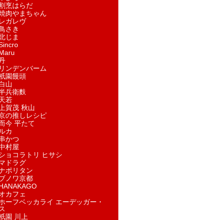
割烹はらだ
焼肉やまちゃん
レガレヴ
鳥さき
北じま
incro
aru
丹
リンデンバーム
祇園饅頭
白山
半兵衛麩
天若
上賀茂 秋山
京の推しレシピ
而今 平たて
ルカ
串かつ
中村屋
ショコラトリ ヒサシ
マドラグ
ナポリタン
ブノワ京都
ANAKAGO
オカフェ
ホーフベッカライ エーデッガー・
ス
祇園 川上