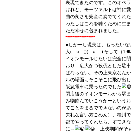
表現できたのです。このオペラ
けれど、モーツァルトは神に愛
曲の良さを完全に奏でてくれた
わたしはこれを聴くために生ま
ただ幸せに包まれました。
*****************
●しかーし現実は、もったいな
人(￣○￣;)(￣○￣;) そして
イオンモールじたいは完全に閉
おり、広大かつ殺伐とした駐車
ばならない。その上東京なんか
ルの場面もそこそこに飛び出し
阪急電車に乗ったのでした
閉店後のイオンモールから駅ま
み物飲んでいこうかーというお
てことをまるでできないのがあ
失礼な言い方ごめん）、桂川で
都でやってくれたら、すてきな
に～
上映期間がそも