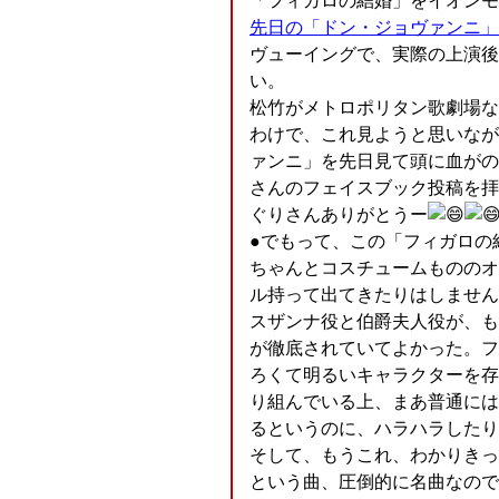
「フィガロの結婚」をイオンモ
先日の「ドン・ジョヴァンニ」
ヴューイングで、実際の上演後
い。
松竹がメトロポリタン歌劇場な
わけで、これ見ようと思いなが
ァンニ」を先日見て頭に血がの
さんのフェイスブック投稿を拝
ぐりさんありがとうー
●でもって、この「フィガロの
ちゃんとコスチュームもののオ
ル持って出てきたりはしません
スザンナ役と伯爵夫人役が、も
が徹底されていてよかった。フ
ろくて明るいキャラクターを存
り組んでいる上、まあ普通には
るというのに、ハラハラしたり
そして、もうこれ、わかりきっ
という曲、圧倒的に名曲なので