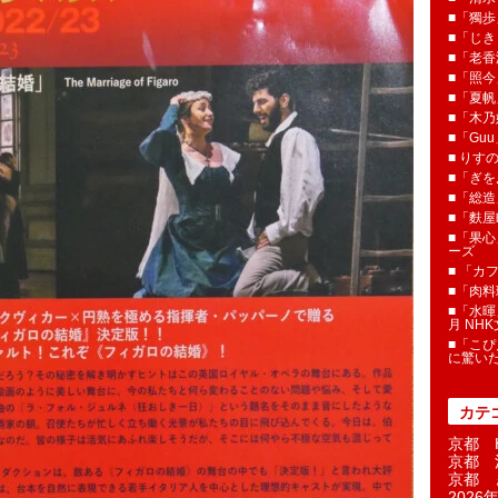
■「獨歩
■「じき
■「老香
■「照今
■「夏
■「木乃婦
■「Gu
■ りす
■「ぎを
■「総造
■「麩屋
■「果心
ーズ
■ 「カ
■「肉料
■「水暉
月 NH
■「こぴ
に驚い
カテ
京都 H
京都 
京都 
2026年