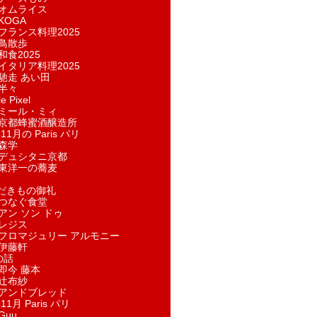
オムライス
KOGA
フランス料理2025
鳥散歩
和食2025
イタリア料理2025
馳走 あい田
半々
e Pixel
ミール・ミィ
京都蜂蜜酒醸造所
11月の Paris パリ
森学
デュシタニ京都
東洋一の蕎麦
ただきもの御礼
つなぐ食堂
アン ソン ドゥ
レジス
フロマジュリー アルモニー
伊藤軒
の話
即今 藤本
辻布紗
アンドブレッド
11月 Paris パリ
Guu