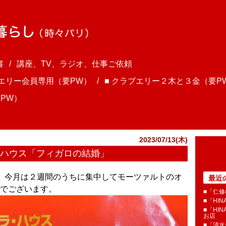
書
講座、TV、ラジオ、仕事ご依頼
ブエリー会員専用（要PW）
■ クラブエリー２木と３金（要P
PW）
2023/07/13(木)
・ハウス「フィガロの結婚」
さま、今月は２週間のうちに集中してモーツァルトのオ
最近
でございます。
■「仁修
■「HI
■「HI
お店
■「清