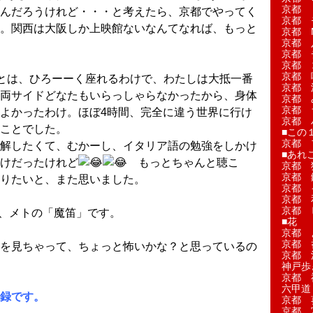
京都 
んだろうけれど・・・と考えたら、京都でやってく
京都 
。関西は大阪しか上映館ないなんてなれば、もっと
京都 M
京都 
京都 
京都 
京都 
とは、ひろーーく座れるわけで、わたしは大抵一番
京都 
両サイドどなたもいらっしゃらなかったから、身体
京都 
京都 
よかったわけ。ほぼ4時間、完全に違う世界に行け
京都 
ことでした。
■この
京都 
解したくて、むかーし、イタリア語の勉強をしかけ
■あれこ
けだったけれど
もっとちゃんと聴こ
京都 
京都 
りたいと、また思いました。
京都 
京都 
京都 
の、メトの「魔笛」です。
■花
京都 
京都 
を見ちゃって、ちょっと怖いかな？と思っているの
京都 
神戸歩
京都 
六甲道
録です。
京都 
京都 