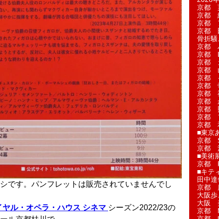
京都 
京都 
京都 
京都 
骨折騒
京都 
京都 L'a
京都 
京都 
京都 
京都 
京都 
京都 
京都 
京都 
京都 
■東京
京都 S
京都 
■美術
京都 
■キテ
田中達
シです。パンフレットは販売されていませんでし
京都 
大阪歩
大阪 
イヤル・オペラ・ハウス シネマ
シーズン2022/23の
京都 
京都 