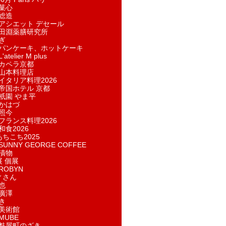
菓​心
総造
アシエット デセール
田淵薬膳研究所
ぎ
パンケーキ、ホットケーキ
telier M plus
カペラ京都
山本料理店
イタリア料理2026
帝国ホテル 京都
祇園 やま平
かはづ
照今
フランス料理2026
和食2026
あちこち2025
UNNY GEORGE COFFEE
漬物
展 個展
ROBYN
ィさん
也
廣澤
き
美術館
MUBE
麩屋町のざき