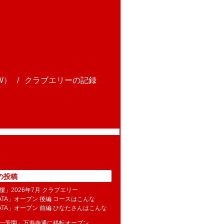
W）
クラブエリーの記録
の投稿
樓」2026年7月 クラブエリー
NATA」オープン 後編 コースはこんな
NATA」オープン 前編 ひなたさんはこんな
水一芳園」万寿寺通に移転オープン