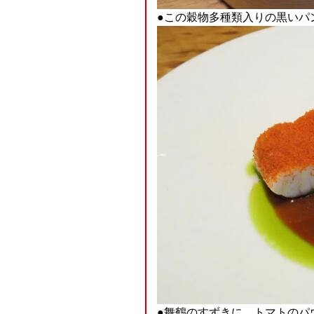
●この穀物多種類入りの黒いパ
●舞鶴のすずきに、トマトのパ