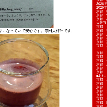
2026年
2025年
京都 M
京都 
京都 
大阪万博
京都 
京都 
話になっていて安心です。毎回大好評です。
京都 
京都 
京都 菓
京都 
ー
京都 
京都 
京都 
京都 
京都 
京都 
■あれこ
京都 
京都 
京都 
京都 
京都 
京都 
京都 
京都 