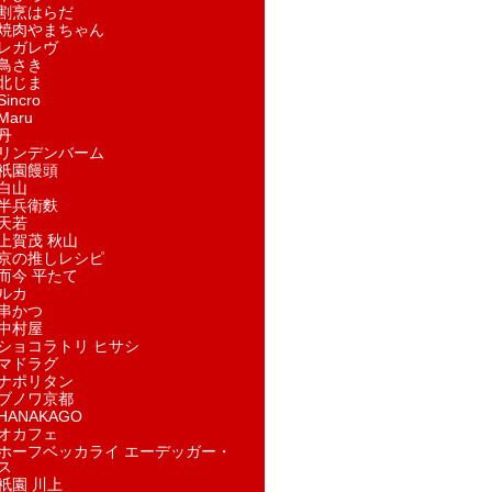
割烹はらだ
焼肉やまちゃん
レガレヴ
鳥さき
北じま
incro
aru
丹
リンデンバーム
祇園饅頭
白山
半兵衛麩
天若
上賀茂 秋山
京の推しレシピ
而今 平たて
ルカ
串かつ
中村屋
ショコラトリ ヒサシ
マドラグ
ナポリタン
ブノワ京都
ANAKAGO
オカフェ
ホーフベッカライ エーデッガー・
ス
祇園 川上