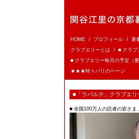
HOME
プロフィール
著
クラブエリーとは
■ クラ
■ クラブエリー毎月の予定（要
★★★時々パリのページ
■「ラパルテ」クラブエリー第
■ 全国100万人の読者の皆さ