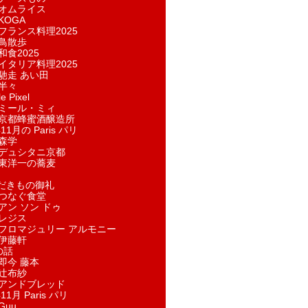
オムライス
KOGA
フランス料理2025
鳥散歩
和食2025
イタリア料理2025
馳走 あい田
半々
e Pixel
ミール・ミィ
京都蜂蜜酒醸造所
11月の Paris パリ
森学
デュシタニ京都
東洋一の蕎麦
ただきもの御礼
つなぐ食堂
アン ソン ドゥ
レジス
フロマジュリー アルモニー
伊藤軒
の話
即今 藤本
辻布紗
アンドブレッド
11月 Paris パリ
Guu