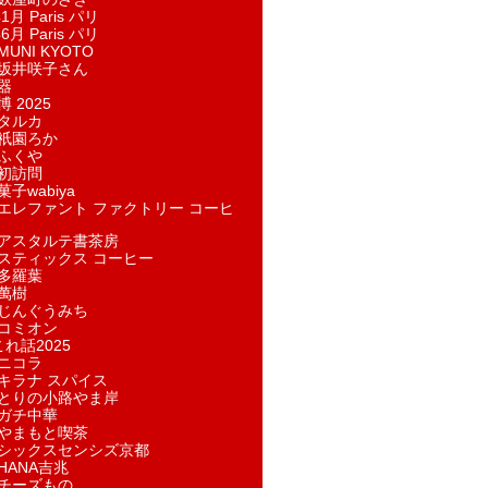
1月 Paris パリ
6月 Paris パリ
UNI KYOTO
坂井咲子さん
器
 2025
タルカ
祇園ろか
ふくや
初訪問
子wabiya
エレファント ファクトリー コーヒ
アスタルテ書茶房
スティックス コーヒー
多羅葉
萬樹
じんぐうみち
コミオン
れ話2025
ニコラ
キラナ スパイス
とりの小路やま岸
ガチ中華
やまもと喫茶
シックスセンシズ京都
HANA吉兆
チーズもの