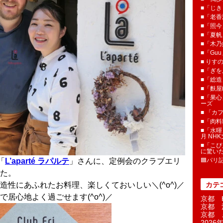
■「じき
■「老香
■「照今
■「夏
■「木乃婦
■「Gu
■ りす
■「ぎを
■「総造
■「麩屋
■「果心
ーズ
■ 「カ
■「肉料
■「水暉
月 NH
■「こぴ
に驚い
「
L’aparté ラパルテ
」さんに、定例会のクラブエリ
🟦パリ
た。
性にあふれたお料理、楽しくておいしい＼(^o^)／
カテ
居心地よく過ごせます(^o^)／
京都 H
京都 
京都 
2026年