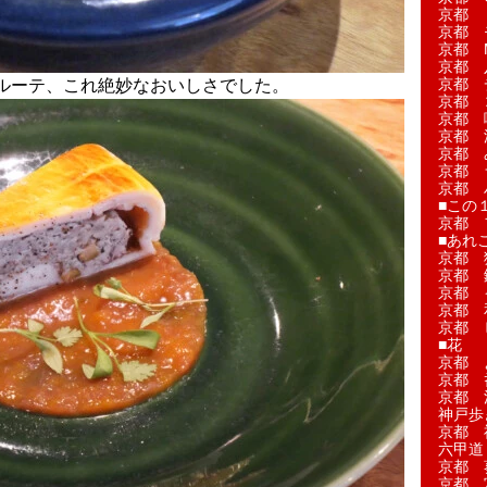
京都 
京都 
京都 M
京都 
京都 
ルーテ、これ絶妙なおいしさでした。
京都 
京都 
京都 
京都 
京都 
京都 
■この
京都 
■あれこ
京都 
京都 
京都 
京都 
京都 
■花
京都 
京都 
京都 
神戸歩
京都 
六甲道
京都 
京都 