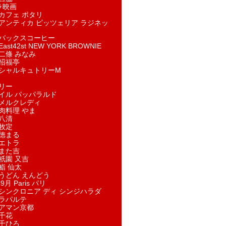
ラ映画
カフェ ポタリ
アンティカ ピッツェリア ラジネッ
バックスコーヒー
st42st NEW YORK BROWNIE
二條 みなみ
招福亭
シャルキュトリーM
リー
イル パッパラルド
メルクレディ
肉料理 やま
八清
牧定
徳まる
エトラ
また吉
祇園 又吉
鮨 仙太
うどん えんどう
9月 Paris パリ
シンクロニア ディ シンジハラダ
ラパルテ
アマン京都
千花
千ひろ