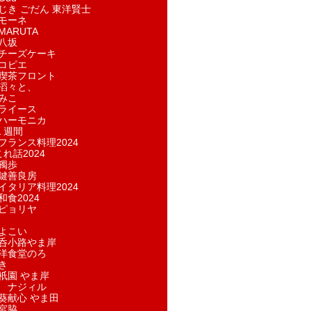
じき ごだん 東洋賢士
モーネ
ARUTA
八坂
チーズケーキ
コピエ
喫茶フロント
滔々と、
みこ
ライース
ハーモニカ
１週間
フランス料理2024
れ話2024
獨歩
鍵善良房
イタリア料理2024
和食2024
ピョリヤ
よこい
呑小路やま岸
洋食堂のろ
き
祇園 やま岸
 ナジィル
葵献心 やま田
宮脇