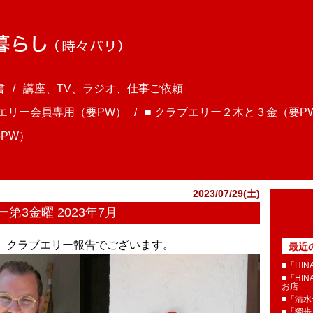
書
講座、TV、ラジオ、仕事ご依頼
ブエリー会員専用（要PW）
■ クラブエリー２木と３金（要P
PW）
2023/07/29(土)
3金曜 2023年7月
ま、クラブエリー報告でございます。
最近
■「HI
■「HI
お店
■「清
■「獨歩