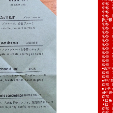
京都 
京都 
京都 
京都 
骨折騒
京都 
京都 L'a
京都 
京都 
京都 
京都 
京都 
京都 
京都 
京都 
京都 
■東京
京都 S
京都 
■美術
京都 
■キテ
田中達
京都 
大阪歩
大阪 
京都 
京都 