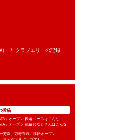
W）
クラブエリーの記録
の投稿
NATA」オープン 後編 コースはこんな
NATA」オープン 前編 ひなたさんはこんな
水一芳園」万寿寺通に移転オープン
」2026年7月 クラブエリー