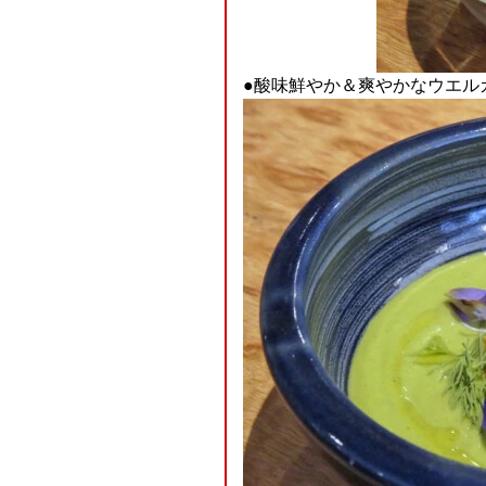
●酸味鮮やか＆爽やかなウエル