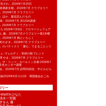
 宮ざわ」2026年7月20日
港酒家京都」2026年7月 クラブエリー
」2026年7月 クラブエリー
帆」ほか、最近読んだもの
」2026年7月 JEUGIA講座
u」2026年7月 クラブエリー
のろ 2026年7月9日：フロマージュフェア
ん 藤」2026年7月クラブエリー第2木曜
」2026年7月 桃といちじく
町のざき」2026年7月 クラブエリー
」のパティスリ「 菓​心」でまるごとシリ
フェ･ヴェルディ」乾杯の歌ブレンド
理 やま」2026年7月 クラブエリー
」ザ・リッツ・カールトン京都 2026年7
K文化センター講座
ゑ」2026年7月 訪問26回目、牛ピルピル
た
記録2026年6月その16 帰国後あれこれ
ゴリー
INATA ひなた
清水一芳園
ぎをん 藤
6月 Paris パリ