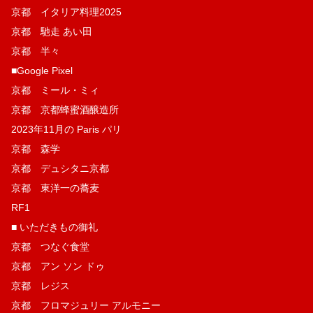
京都 イタリア料理2025
京都 馳走 あい田
京都 半々
■Google Pixel
京都 ミール・ミィ
京都 京都蜂蜜酒醸造所
2023年11月の Paris パリ
京都 森学
京都 デュシタニ京都
京都 東洋一の蕎麦
RF1
■ いただきもの御礼
京都 つなぐ食堂
京都 アン ソン ドゥ
京都 レジス
京都 フロマジュリー アルモニー