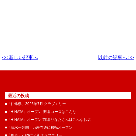
<< 新しい記事へ
以前の記事へ >>
最近の投稿
■「仁修樓」2026年7月 クラブエリー
■「HINATA」オープン 後編 コースはこんな
■「HINATA」オープン 前編 ひなたさんはこんなお店
■「清水一芳園」万寿寺通に移転オープン
■「獨歩」2026年7月 クラブエリー