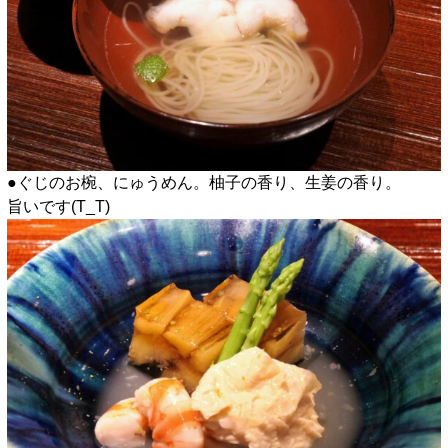
●ぐじのお椀、にゅうめん。柚子の香り、生姜の香り。
旨いです(T_T)