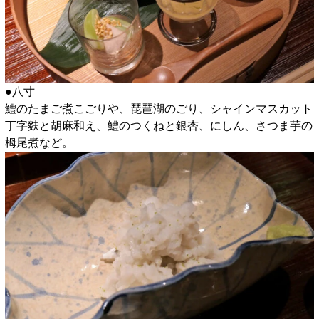
●八寸
鱧のたまご煮こごりや、琵琶湖のごり、シャインマスカット
丁字麩と胡麻和え、鱧のつくねと銀杏、にしん、さつま芋の
栂尾煮など。