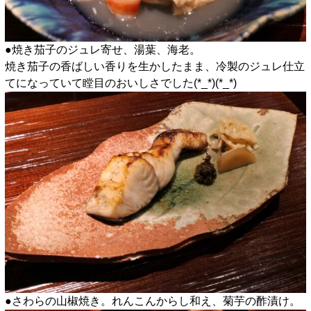
●焼き茄子のジュレ寄せ、湯葉、海老。
焼き茄子の香ばしい香りを生かしたまま、冷製のジュレ仕立
てになっていて瞠目のおいしさでした(*_*)(*_*)
●さわらの山椒焼き。れんこんからし和え、菊芋の酢漬け。