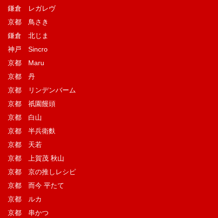
鎌倉 レガレヴ
京都 鳥さき
鎌倉 北じま
神戸 Sincro
京都 Maru
京都 丹
京都 リンデンバーム
京都 祇園饅頭
京都 白山
京都 半兵衛麩
京都 天若
京都 上賀茂 秋山
京都 京の推しレシピ
京都 而今 平たて
京都 ルカ
京都 串かつ