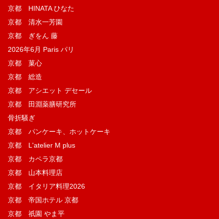
京都 HINATA ひなた
京都 清水一芳園
京都 ぎをん 藤
2026年6月 Paris パリ
京都 菓​心
京都 総造
京都 アシエット デセール
京都 田淵薬膳研究所
骨折騒ぎ
京都 パンケーキ、ホットケーキ
京都 L'atelier M plus
京都 カペラ京都
京都 山本料理店
京都 イタリア料理2026
京都 帝国ホテル 京都
京都 祇園 やま平