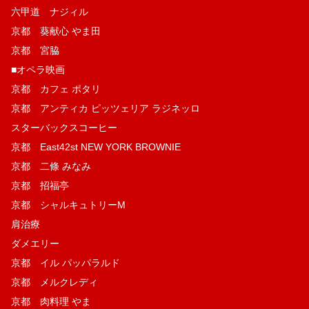
六甲道 ナジィル
京都 葵献心 やま田
京都 宮脇
■オペラ映画
京都 カフェ ポタリ
京都 アンティカ ピッツェリア ラジネッロ
スターバックスコーヒー
京都 East42st NEW YORK BROWNIE
京都 二條 みなみ
京都 招福亭
京都 シャルキュトリーM
肩治療
ダメエリー
京都 イル パッパラルド
京都 メルクレディ
京都 肉料理 やま