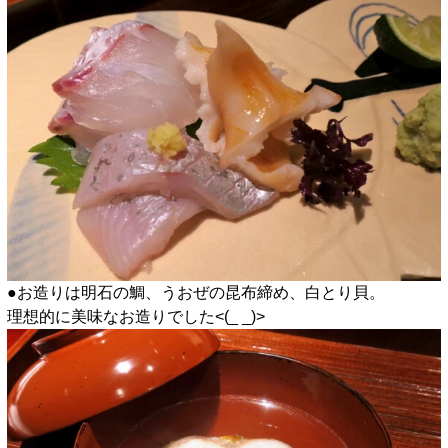
●お造りは明石の鯛、うおぜの昆布締め、白とり貝。
理想的に美味なお造りでした<(_ _)>