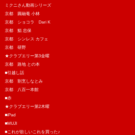
ミクニさん動画シリーズ
京都 圓融菴 小林
京都 ショコラ Dari K
京都 鮨 忠保
京都 シンレス カフェ
京都 研野
★クラブエリー第3金曜
京都 路地 との本
■引越し話
京都 割烹しなとみ
京都 八百一本館
■赤
★クラブエリー第2木曜
■iPad
■MUJI
■これが欲しいこれを買った♪