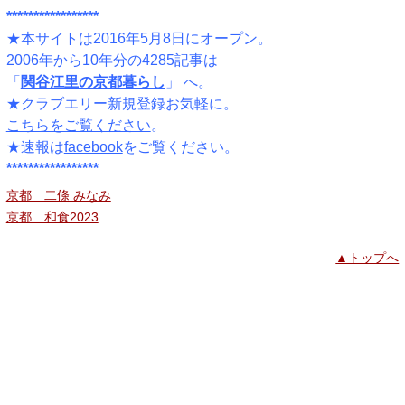
*****************
★本サイトは2016年5月8日にオープン。
2006年から10年分の4285記事は
「
関谷江里の京都暮らし
」 へ。
★クラブエリー新規登録お気軽に。
こちらをご覧ください
。
★速報は
facebook
をご覧ください。
*****************
京都 二條 みなみ
京都 和食2023
▲トップへ