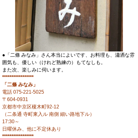
●「二條 みなみ」さん本当によいです、お料理も、瀟洒な雰
囲気も、優しい（けれど熟練の）もてなしも。
また次、楽しみに伺います。
*****************
「二條 みなみ」
電話 075-221-5025
〒604-0931
京都市中京区榎木町92-12
（二条通 寺町東入ル 南側 細い路地下ル）
17:30～
日曜休み、他に不定休あり
*****************