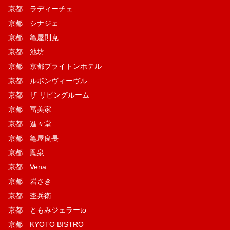
京都 ラディーチェ
京都 シナジェ
京都 亀屋則克
京都 池坊
京都 京都ブライトンホテル
京都 ルボンヴィーヴル
京都 ザ リビングルーム
京都 冨美家
京都 進々堂
京都 亀屋良長
京都 鳳泉
京都 Vena
京都 岩さき
京都 杢兵衛
京都 ともみジェラーto
京都 KYOTO BISTRO