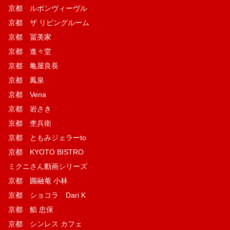
京都 ルボンヴィーヴル
京都 ザ リビングルーム
京都 冨美家
京都 進々堂
京都 亀屋良長
京都 鳳泉
京都 Vena
京都 岩さき
京都 杢兵衛
京都 ともみジェラーto
京都 KYOTO BISTRO
ミクニさん動画シリーズ
京都 圓融菴 小林
京都 ショコラ Dari K
京都 鮨 忠保
京都 シンレス カフェ