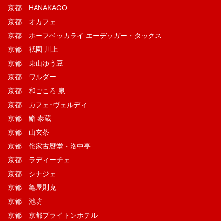
京都 HANAKAGO
京都 オカフェ
京都 ホーフベッカライ エーデッガー・タックス
京都 祇園 川上
京都 東山ゆう豆
京都 ワルダー
京都 和ごころ 泉
京都 カフェ･ヴェルディ
京都 鮨 泰蔵
京都 山玄茶
京都 侘家古暦堂・洛中亭
京都 ラディーチェ
京都 シナジェ
京都 亀屋則克
京都 池坊
京都 京都ブライトンホテル