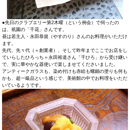
●先日のクラブエリー第2木曜（という例会）で伺ったの
は、祇園の「千花」さんです。
昼は若主人・永田恭規（やすのり）さんのお料理がいただけ
ます。
先代、先々代（＝創業者）、そして昨年までここでお店をし
ていらしたひろっち＝永田裕道さん「千ひろ」から受け継い
で、実に華やかな器使いで楽しませてくださいました。
アンティークガラスも、染め付けも赤絵も螺鈿の塗りも何も
かも、超一級品という感じで、美術館の中でお料理をいただ
いているようです。