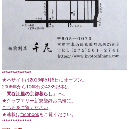
*****************
★本サイトは2016年5月8日にオープン。
2006年から10年分の4285記事は
「
関谷江里の京都暮らし
」 へ。
★クラブエリー新規登録お気軽に。
こちらをご覧ください
。
★速報は
facebook
をご覧ください。
*****************