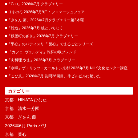
■「Guu」2026年7月 クラブエリー
■ りすのろ 2026年7月9日：フロマージュフェア
■「ぎをん 藤」2026年7月クラブエリー第2木曜
■「総造」2026年7月 桃といちじく
■「麩屋町のざき」2026年7月 クラブエリー
■「果心」のパティスリ「 菓​心」でまるごとシリーズ
■ 「カフェ･ヴェルディ」乾杯の歌ブレンド
■「肉料理 やま」2026年7月 クラブエリー
■「水暉」ザ・リッツ・カールトン京都 2026年7月 NHK文化センター講座
■「こぴゑ」2026年7月 訪問26回目、牛ピルピルに驚いた
カテゴリー
京都 HINATA ひなた
京都 清水一芳園
京都 ぎをん 藤
2026年6月 Paris パリ
京都 菓​心