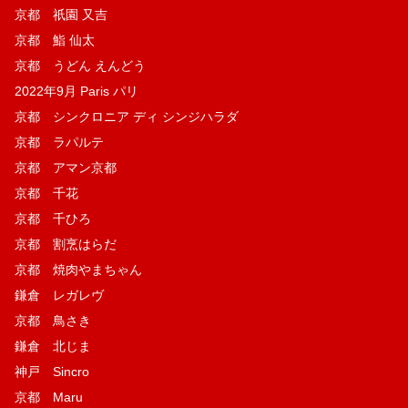
京都 祇園 又吉
京都 鮨 仙太
京都 うどん えんどう
2022年9月 Paris パリ
京都 シンクロニア ディ シンジハラダ
京都 ラパルテ
京都 アマン京都
京都 千花
京都 千ひろ
京都 割烹はらだ
京都 焼肉やまちゃん
鎌倉 レガレヴ
京都 鳥さき
鎌倉 北じま
神戸 Sincro
京都 Maru