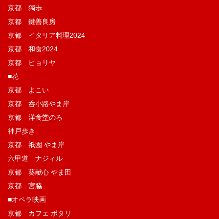
京都 獨歩
京都 鍵善良房
京都 イタリア料理2024
京都 和食2024
京都 ピョリヤ
■花
京都 よこい
京都 呑小路やま岸
京都 洋食堂のろ
神戸歩き
京都 祇園 やま岸
六甲道 ナジィル
京都 葵献心 やま田
京都 宮脇
■オペラ映画
京都 カフェ ポタリ