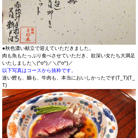
●秋色濃い献立で迎えていただきました。
肉も魚もたっぷり食べさせていただき、欲深い女たち大満足
いたしました＼(^o^)／＼(^o^)／
以下写真はコースから抜粋です。
迷い鰹も、鰤も、牛肉も、本当においしかったです(T_T)(T_
T)