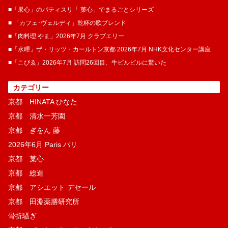
■「果心」のパティスリ「 菓​心」でまるごとシリーズ
■ 「カフェ･ヴェルディ」乾杯の歌ブレンド
■「肉料理 やま」2026年7月 クラブエリー
■「水暉」ザ・リッツ・カールトン京都 2026年7月 NHK文化センター講座
■「こぴゑ」2026年7月 訪問26回目、牛ピルピルに驚いた
カテゴリー
京都 HINATA ひなた
京都 清水一芳園
京都 ぎをん 藤
2026年6月 Paris パリ
京都 菓​心
京都 総造
京都 アシエット デセール
京都 田淵薬膳研究所
骨折騒ぎ