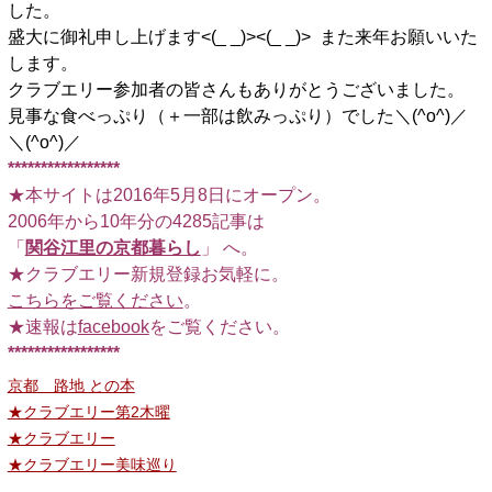
した。
盛大に御礼申し上げます<(_ _)><(_ _)> また来年お願いいた
します。
クラブエリー参加者の皆さんもありがとうございました。
見事な食べっぷり（＋一部は飲みっぷり）でした＼(^o^)／
＼(^o^)／
*****************
★本サイトは2016年5月8日にオープン。
2006年から10年分の4285記事は
「
関谷江里の京都暮らし
」 へ。
★クラブエリー新規登録お気軽に。
こちらをご覧ください
。
★速報は
facebook
をご覧ください。
*****************
京都 路地 との本
★クラブエリー第2木曜
★クラブエリー
★クラブエリー美味巡り