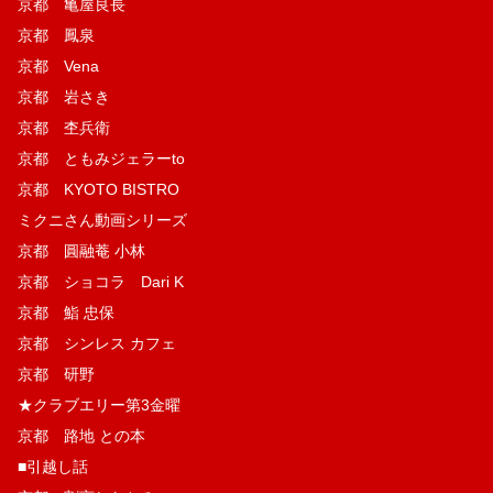
京都 亀屋良長
京都 鳳泉
京都 Vena
京都 岩さき
京都 杢兵衛
京都 ともみジェラーto
京都 KYOTO BISTRO
ミクニさん動画シリーズ
京都 圓融菴 小林
京都 ショコラ Dari K
京都 鮨 忠保
京都 シンレス カフェ
京都 研野
★クラブエリー第3金曜
京都 路地 との本
■引越し話