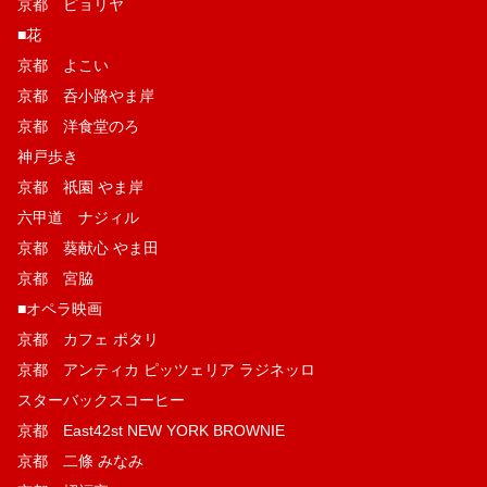
京都 ピョリヤ
■花
京都 よこい
京都 呑小路やま岸
京都 洋食堂のろ
神戸歩き
京都 祇園 やま岸
六甲道 ナジィル
京都 葵献心 やま田
京都 宮脇
■オペラ映画
京都 カフェ ポタリ
京都 アンティカ ピッツェリア ラジネッロ
スターバックスコーヒー
京都 East42st NEW YORK BROWNIE
京都 二條 みなみ