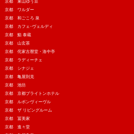
京都 東山ゆう豆
京都 ワルダー
京都 和ごころ 泉
京都 カフェ･ヴェルディ
京都 鮨 泰蔵
京都 山玄茶
京都 侘家古暦堂・洛中亭
京都 ラディーチェ
京都 シナジェ
京都 亀屋則克
京都 池坊
京都 京都ブライトンホテル
京都 ルボンヴィーヴル
京都 ザ リビングルーム
京都 冨美家
京都 進々堂