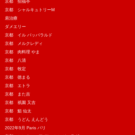
京都 招福亭
京都 シャルキュトリーM
肩治療
ダメエリー
京都 イル パッパラルド
京都 メルクレディ
京都 肉料理 やま
京都 八清
京都 牧定
京都 徳まる
京都 エトラ
京都 また吉
京都 祇園 又吉
京都 鮨 仙太
京都 うどん えんどう
2022年9月 Paris パリ