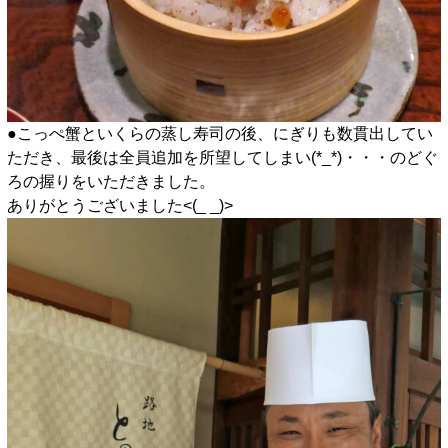
●こっぺ蟹といくらの蒸し寿司の後、にぎりも数貫出してい
ただき、最後は全員追加を所望してしまい(*_*)・・・のどぐ
ろの握りをいただきました。
ありがとうございました<(_ _)>