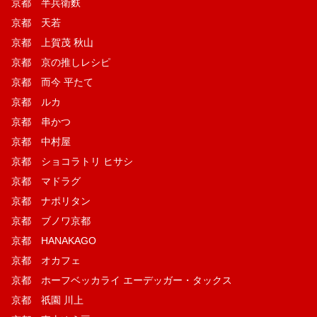
京都 半兵衛麩
京都 天若
京都 上賀茂 秋山
京都 京の推しレシピ
京都 而今 平たて
京都 ルカ
京都 串かつ
京都 中村屋
京都 ショコラトリ ヒサシ
京都 マドラグ
京都 ナポリタン
京都 ブノワ京都
京都 HANAKAGO
京都 オカフェ
京都 ホーフベッカライ エーデッガー・タックス
京都 祇園 川上