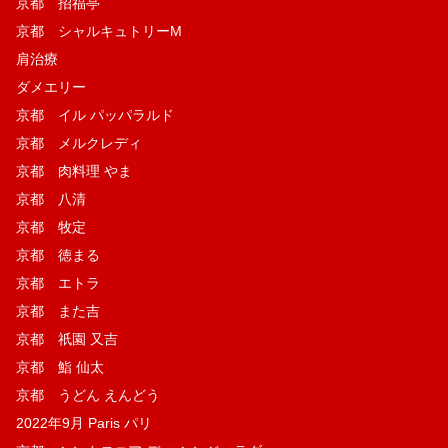
京都 招福亭
京都 シャルキュトリーM
肩治療
ダメエリー
京都 イル パッパラルド
京都 メルクレディ
京都 肉料理 やま
京都 八清
京都 牧定
京都 徳まる
京都 エトラ
京都 また吉
京都 祇園 又吉
京都 鮨 仙太
京都 うどん えんどう
2022年9月 Paris パリ