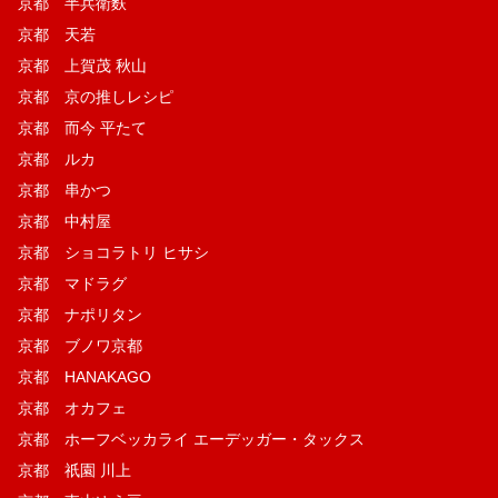
京都 半兵衛麩
京都 天若
京都 上賀茂 秋山
京都 京の推しレシピ
京都 而今 平たて
京都 ルカ
京都 串かつ
京都 中村屋
京都 ショコラトリ ヒサシ
京都 マドラグ
京都 ナポリタン
京都 ブノワ京都
京都 HANAKAGO
京都 オカフェ
京都 ホーフベッカライ エーデッガー・タックス
京都 祇園 川上