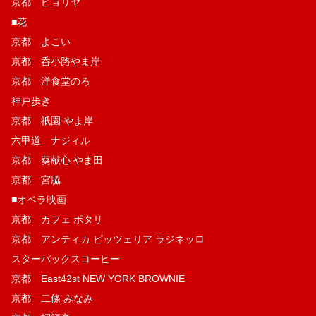
京都 ピョリヤ
■花
京都 よこい
京都 呑小路やま岸
京都 洋食堂のろ
神戸歩き
京都 祇園 やま岸
六甲道 ナジィル
京都 葵献心 やま田
京都 宮脇
■オペラ映画
京都 カフェ ポタリ
京都 アンティカ ピッツェリア ラジネッロ
スターバックスコーヒー
京都 East42st NEW YORK BROWNIE
京都 二條 みなみ