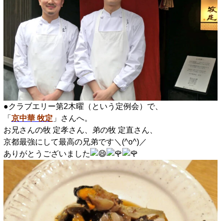
●クラブエリー第2木曜（という定例会）で、
「
京中華 牧定
」さんへ。
お兄さんの牧 定孝さん、弟の牧 定直さん、
京都最強にして最高の兄弟です＼(^o^)／
ありがとうございました