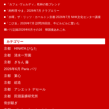
■ 「カフェ･ヴェルディ」乾杯の歌ブレンド
■「肉料理 やま」2026年7月 クラブエリー
■「水暉」ザ・リッツ・カールトン京都 2026年7月 NHK文化センター講座
■「こぴゑ」2026年7月 訪問26回目、牛ピルピルに驚いた
🟦パリ記録2026年6月その16 帰国後あれこれ
カテゴリー
京都 HINATA ひなた
京都 清水一芳園
京都 ぎをん 藤
2026年6月 Paris パリ
京都 菓​心
京都 総造
京都 アシエット デセール
京都 田淵薬膳研究所
骨折騒ぎ