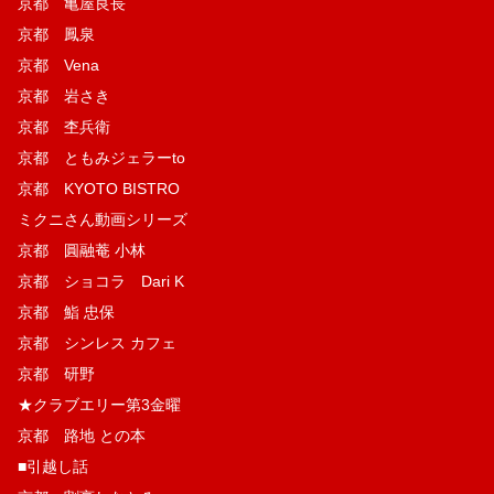
京都 亀屋良長
京都 鳳泉
京都 Vena
京都 岩さき
京都 杢兵衛
京都 ともみジェラーto
京都 KYOTO BISTRO
ミクニさん動画シリーズ
京都 圓融菴 小林
京都 ショコラ Dari K
京都 鮨 忠保
京都 シンレス カフェ
京都 研野
★クラブエリー第3金曜
京都 路地 との本
■引越し話