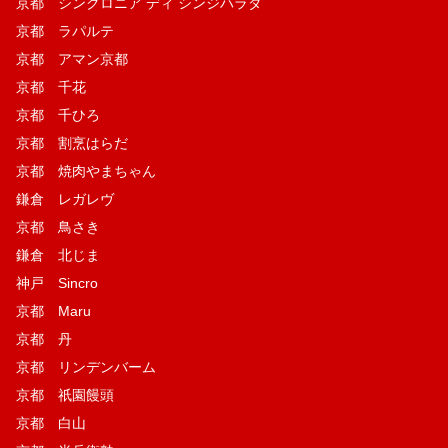
京都 シンクロニア ディ シンジハラダ
京都 ラパルテ
京都 アマン京都
京都 千花
京都 千ひろ
京都 割烹はらだ
京都 焼肉やまちゃん
鎌倉 レガレヴ
京都 鳥さき
鎌倉 北じま
神戸 Sincro
京都 Maru
京都 丹
京都 リンデンバーム
京都 祇園饅頭
京都 白山