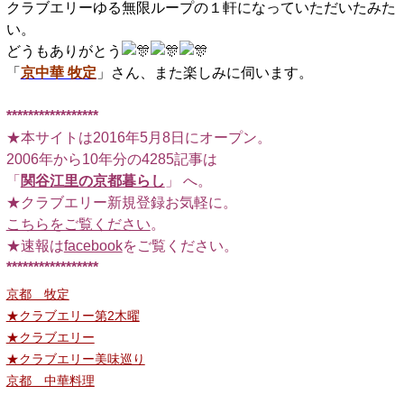
クラブエリーゆる無限ループの１軒になっていただいたみた
い。
どうもありがとう
「
京中華 牧定
」さん、また楽しみに伺います。
*****************
★本サイトは2016年5月8日にオープン。
2006年から10年分の4285記事は
「
関谷江里の京都暮らし
」 へ。
★クラブエリー新規登録お気軽に。
こちらをご覧ください
。
★速報は
facebook
をご覧ください。
*****************
京都 牧定
★クラブエリー第2木曜
★クラブエリー
★クラブエリー美味巡り
京都 中華料理