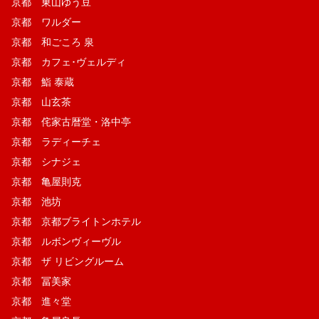
京都 東山ゆう豆
京都 ワルダー
京都 和ごころ 泉
京都 カフェ･ヴェルディ
京都 鮨 泰蔵
京都 山玄茶
京都 侘家古暦堂・洛中亭
京都 ラディーチェ
京都 シナジェ
京都 亀屋則克
京都 池坊
京都 京都ブライトンホテル
京都 ルボンヴィーヴル
京都 ザ リビングルーム
京都 冨美家
京都 進々堂