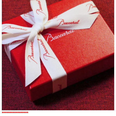
*****************