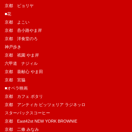
京都 ピョリヤ
■花
京都 よこい
京都 呑小路やま岸
京都 洋食堂のろ
神戸歩き
京都 祇園 やま岸
六甲道 ナジィル
京都 葵献心 やま田
京都 宮脇
■オペラ映画
京都 カフェ ポタリ
京都 アンティカ ピッツェリア ラジネッロ
スターバックスコーヒー
京都 East42st NEW YORK BROWNIE
京都 二條 みなみ