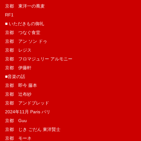
京都 東洋一の蕎麦
RF1
■ いただきもの御礼
京都 つなぐ食堂
京都 アン ソン ドゥ
京都 レジス
京都 フロマジュリー アルモニー
京都 伊藤軒
■音楽の話
京都 即今 藤本
京都 辻布紗
京都 アンドブレッド
2024年11月 Paris パリ
京都 Guu
京都 じき ごだん 東洋賢士
京都 モーネ