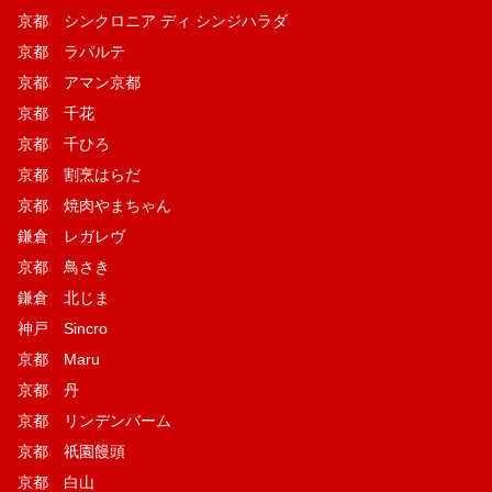
京都 シンクロニア ディ シンジハラダ
京都 ラパルテ
京都 アマン京都
京都 千花
京都 千ひろ
京都 割烹はらだ
京都 焼肉やまちゃん
鎌倉 レガレヴ
京都 鳥さき
鎌倉 北じま
神戸 Sincro
京都 Maru
京都 丹
京都 リンデンバーム
京都 祇園饅頭
京都 白山