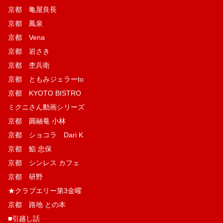
京都 亀屋良長
京都 鳳泉
京都 Vena
京都 岩さき
京都 杢兵衛
京都 ともみジェラーto
京都 KYOTO BISTRO
ミクニさん動画シリーズ
京都 圓融菴 小林
京都 ショコラ Dari K
京都 鮨 忠保
京都 シンレス カフェ
京都 研野
★クラブエリー第3金曜
京都 路地 との本
■引越し話