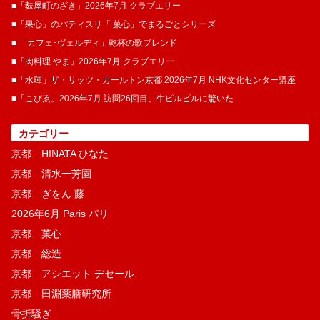
■「麩屋町のざき」2026年7月 クラブエリー
■「果心」のパティスリ「 菓​心」でまるごとシリーズ
■ 「カフェ･ヴェルディ」乾杯の歌ブレンド
■「肉料理 やま」2026年7月 クラブエリー
■「水暉」ザ・リッツ・カールトン京都 2026年7月 NHK文化センター講座
■「こぴゑ」2026年7月 訪問26回目、牛ピルピルに驚いた
カテゴリー
京都 HINATA ひなた
京都 清水一芳園
京都 ぎをん 藤
2026年6月 Paris パリ
京都 菓​心
京都 総造
京都 アシエット デセール
京都 田淵薬膳研究所
骨折騒ぎ