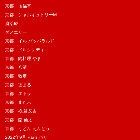
京都 招福亭
京都 シャルキュトリーM
肩治療
ダメエリー
京都 イル パッパラルド
京都 メルクレディ
京都 肉料理 やま
京都 八清
京都 牧定
京都 徳まる
京都 エトラ
京都 また吉
京都 祇園 又吉
京都 鮨 仙太
京都 うどん えんどう
2022年9月 Paris パリ