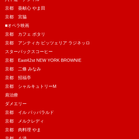
京都 葵献心 やま田
京都 宮脇
■オペラ映画
京都 カフェ ポタリ
京都 アンティカ ピッツェリア ラジネッロ
スターバックスコーヒー
京都 East42st NEW YORK BROWNIE
京都 二條 みなみ
京都 招福亭
京都 シャルキュトリーM
肩治療
ダメエリー
京都 イル パッパラルド
京都 メルクレディ
京都 肉料理 やま
京都 八清