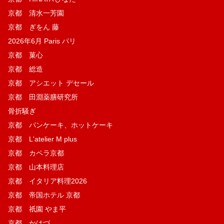
京都 清水一芳園
京都 ぎをん 藤
2026年6月 Paris パリ
京都 菓​心
京都 総造
京都 アシエット デセール
京都 田淵薬膳研究所
骨折騒ぎ
京都 パンケーキ、ホットケーキ
京都 L'atelier M plus
京都 カペラ京都
京都 山本料理店
京都 イタリア料理2026
京都 帝国ホテル 京都
京都 祇園 やま平
京都 かはづ