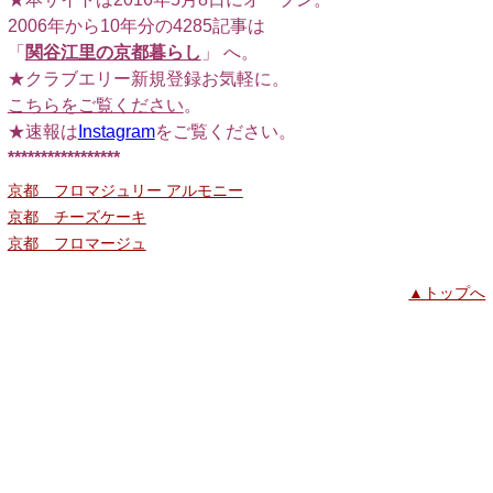
2006年から10年分の4285記事は
「
関谷江里の京都暮らし
」 へ。
★クラブエリー新規登録お気軽に。
こちらをご覧ください
。
★速報は
Instagram
をご覧ください。
*****************
京都 フロマジュリー アルモニー
京都 チーズケーキ
京都 フロマージュ
▲トップへ