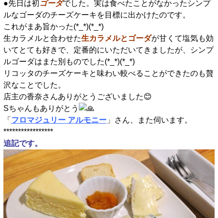
●先日は初
ゴーダ
でした。実は食べたことがなかったシンプ
ルなゴーダのチーズケーキを目標に出かけたのです。
これがまあ旨かった(*_*)(*_*)
生カラメルと合わせた
生カラメルとゴーダ
が甘くて塩気も効
いてとても好きで、定番的にいただいてきましたが、シンプ
ルゴーダはまた別ものでした(*_*)(*_*)
リコッタのチーズケーキと味わい較べることができたのも贅
沢なことでした。
店主の香奈さんありがとうございました😊
Sちゃんもありがとう
「
フロマジュリー アルモニー
」さん、また伺います。
*****************
追記です。