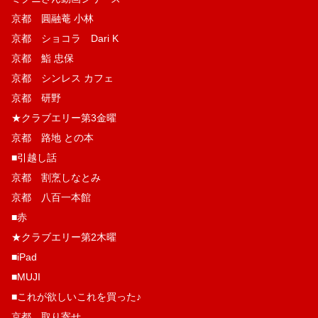
京都 圓融菴 小林
京都 ショコラ Dari K
京都 鮨 忠保
京都 シンレス カフェ
京都 研野
★クラブエリー第3金曜
京都 路地 との本
■引越し話
京都 割烹しなとみ
京都 八百一本館
■赤
★クラブエリー第2木曜
■iPad
■MUJI
■これが欲しいこれを買った♪
京都 取り寄せ