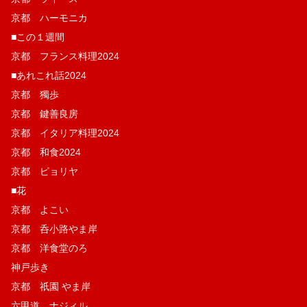
京都 ハーモニカ
■この１週間
京都 フランス料理2024
■あれこれ話2024
京都 獨歩
京都 鍵善良房
京都 イタリア料理2024
京都 和食2024
京都 ピョリヤ
■花
京都 よこい
京都 呑小路やま岸
京都 洋食堂のろ
神戸歩き
京都 祇園 やま岸
六甲道 ナジィル