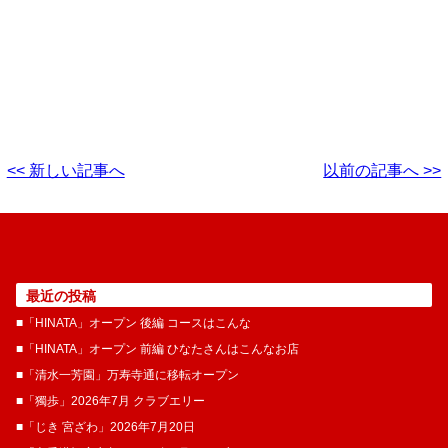
<< 新しい記事へ
以前の記事へ >>
最近の投稿
■「HINATA」オープン 後編 コースはこんな
■「HINATA」オープン 前編 ひなたさんはこんなお店
■「清水一芳園」万寿寺通に移転オープン
■「獨歩」2026年7月 クラブエリー
■「じき 宮ざわ」2026年7月20日