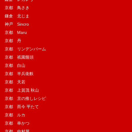
京都 鳥さき
鎌倉 北じま
神戸 Sincro
京都 Maru
京都 丹
京都 リンデンバーム
京都 祇園饅頭
京都 白山
京都 半兵衛麩
京都 天若
京都 上賀茂 秋山
京都 京の推しレシピ
京都 而今 平たて
京都 ルカ
京都 串かつ
京都 中村屋