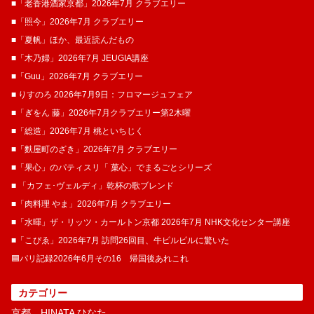
■「老香港酒家京都」2026年7月 クラブエリー
■「照今」2026年7月 クラブエリー
■「夏帆」ほか、最近読んだもの
■「木乃婦」2026年7月 JEUGIA講座
■「Guu」2026年7月 クラブエリー
■ りすのろ 2026年7月9日：フロマージュフェア
■「ぎをん 藤」2026年7月クラブエリー第2木曜
■「総造」2026年7月 桃といちじく
■「麩屋町のざき」2026年7月 クラブエリー
■「果心」のパティスリ「 菓​心」でまるごとシリーズ
■ 「カフェ･ヴェルディ」乾杯の歌ブレンド
■「肉料理 やま」2026年7月 クラブエリー
■「水暉」ザ・リッツ・カールトン京都 2026年7月 NHK文化センター講座
■「こぴゑ」2026年7月 訪問26回目、牛ピルピルに驚いた
🟦パリ記録2026年6月その16 帰国後あれこれ
カテゴリー
京都 HINATA ひなた