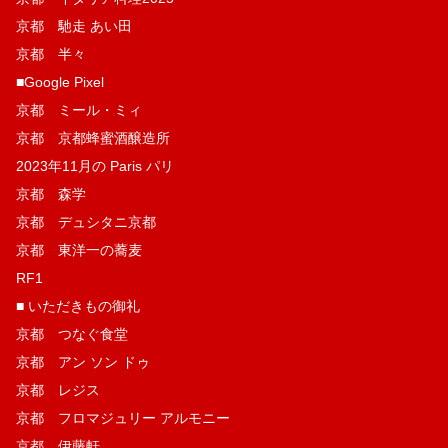
京都 馳走 あい田
京都 半々
■Google Pixel
京都 ミール・ミィ
京都 京都蜂蜜酒醸造所
2023年11月の Paris パリ
京都 森学
京都 デュシタニ京都
京都 東洋一の蕎麦
RF1
■ いただきもの御礼
京都 つなぐ食堂
京都 アン ソン ドゥ
京都 レジス
京都 フロマジュリー アルモニー
京都 伊藤軒