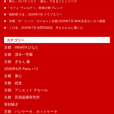
■「果心」のパティスリ「 菓​心」でまるごとシリーズ
■ 「カフェ･ヴェルディ」乾杯の歌ブレンド
■「肉料理 やま」2026年7月 クラブエリー
■「水暉」ザ・リッツ・カールトン京都 2026年7月 NHK文化センター講座
■「こぴゑ」2026年7月 訪問26回目、牛ピルピルに驚いた
カテゴリー
京都 HINATA ひなた
京都 清水一芳園
京都 ぎをん 藤
2026年6月 Paris パリ
京都 菓​心
京都 総造
京都 アシエット デセール
京都 田淵薬膳研究所
骨折騒ぎ
京都 パンケーキ、ホットケーキ