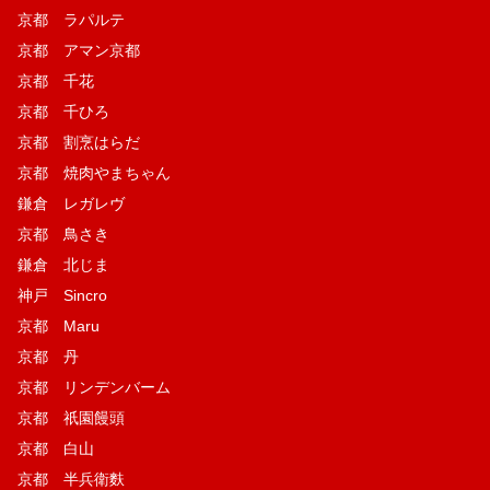
京都 ラパルテ
京都 アマン京都
京都 千花
京都 千ひろ
京都 割烹はらだ
京都 焼肉やまちゃん
鎌倉 レガレヴ
京都 鳥さき
鎌倉 北じま
神戸 Sincro
京都 Maru
京都 丹
京都 リンデンバーム
京都 祇園饅頭
京都 白山
京都 半兵衛麩