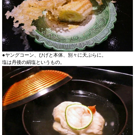
●ヤングコーン、ひげと本体、別々に天ぷらに。
塩は丹後の絹塩というもの。