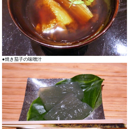
●焼き茄子の味噌汁