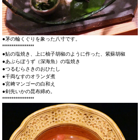
●茅の輪くぐりを象った八寸です。
*****************
●鮎の塩焼き、上に柚子胡椒のように作った、紫蘇胡椒
●あぶらぼうず（深海魚）の塩焼き
●つるむらさきのおひたし
●千両なすのオランダ煮
●宮﨑マンゴーの白和え
●剣先いかの昆布締め。
*****************