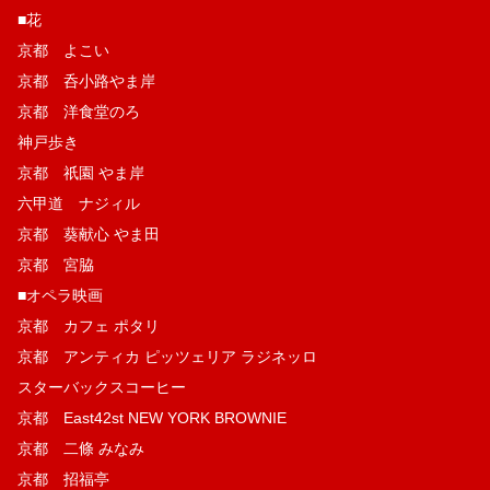
■花
京都 よこい
京都 呑小路やま岸
京都 洋食堂のろ
神戸歩き
京都 祇園 やま岸
六甲道 ナジィル
京都 葵献心 やま田
京都 宮脇
■オペラ映画
京都 カフェ ポタリ
京都 アンティカ ピッツェリア ラジネッロ
スターバックスコーヒー
京都 East42st NEW YORK BROWNIE
京都 二條 みなみ
京都 招福亭