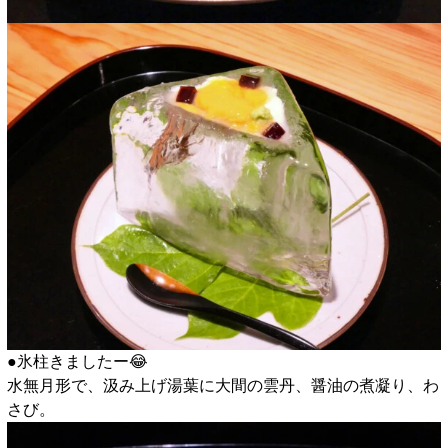
●氷柱きましたー😂
水無月形で、汲み上げ湯葉に大間の雲丹、醤油の煮凝り、わ
さび。