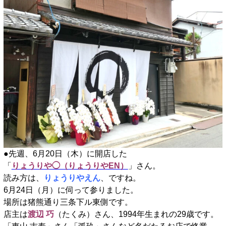
●先週、6月20日（木）に開店した
「
りょうりや◯（りょうりやEN）
」さん。
読み方は、
りょうりやえん
、ですね。
6月24日（月）に伺って参りました。
場所は猪熊通り三条下ル東側です。
店主は
渡辺 巧
（たくみ）さん、1994年生まれの29歳です。