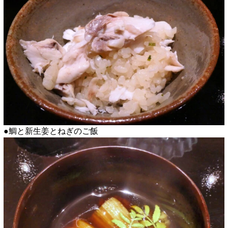
●鯛と新生姜とねぎのご飯