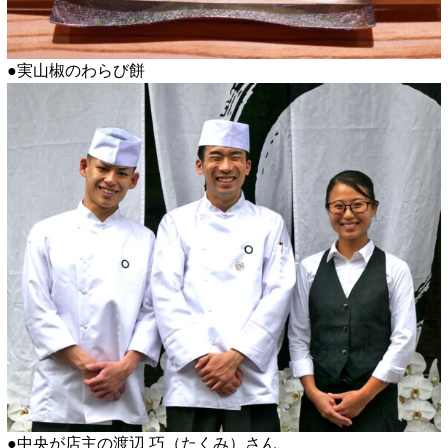
●実山椒のわらび餅
●中央が店主の渡辺 巧（たくみ）さん、