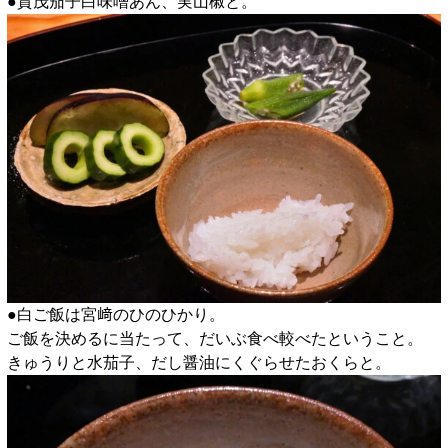
●賀茂茄子白味噌あん、実山椒と。
●白ご飯は宮﨑のひのひかり。
ご飯を決めるに当たって、だいぶ食べ較べたということ。
きゅうりと水茄子、だし醤油にくぐらせたおくらと。