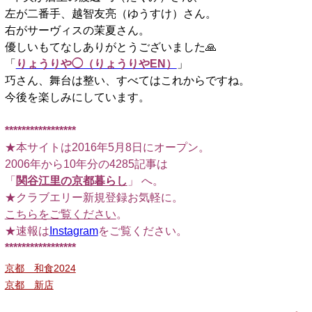
左が二番手、越智友亮（ゆうすけ）さん。
右がサーヴィスの茉夏さん。
優しいもてなしありがとうございました🙏
「
りょうりや◯（りょうりやEN）
」
巧さん、舞台は整い、すべてはこれからですね。
今後を楽しみにしています。
*****************
★本サイトは2016年5月8日にオープン。
2006年から10年分の4285記事は
「
関谷江里の京都暮らし
」 へ。
★クラブエリー新規登録お気軽に。
こちらをご覧ください
。
★速報は
Instagram
をご覧ください。
*****************
京都 和食2024
京都 新店