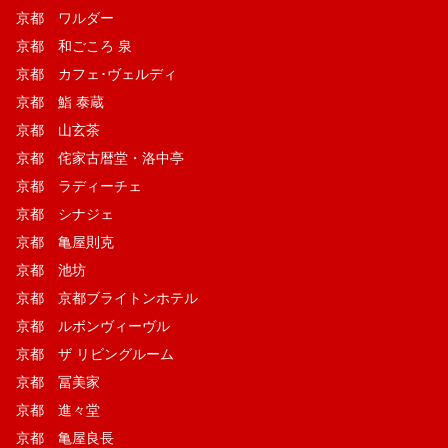
京都 ワルダー
京都 和ごころ 泉
京都 カフェ･ヴェルディ
京都 鮨 泰蔵
京都 山玄茶
京都 侘家古暦堂・洛中亭
京都 ラディーチェ
京都 シナジェ
京都 亀屋則克
京都 池坊
京都 京都ブライトンホテル
京都 ルボンヴィーヴル
京都 ザ リビングルーム
京都 冨美家
京都 進々堂
京都 亀屋良長