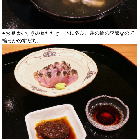
●お椀はすずきの葛たたき、下に冬瓜。茅の輪の季節なので
輪っかのすだち。