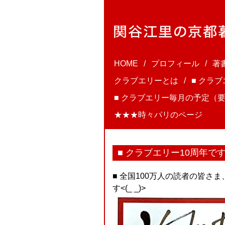
HOME
プロフィール
著
クラブエリーとは
■ クラ
■ クラブエリー毎月の予定（要
★★★時々パリのページ
■ クラブエリー10周年で
■ 全国100万人の読者の皆さ
す<(_ _)>