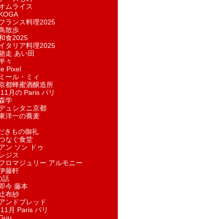
オムライス
KOGA
フランス料理2025
鳥散歩
和食2025
イタリア料理2025
馳走 あい田
半々
e Pixel
ミール・ミィ
京都蜂蜜酒醸造所
11月の Paris パリ
森学
デュシタニ京都
東洋一の蕎麦
ただきもの御礼
つなぐ食堂
アン ソン ドゥ
レジス
フロマジュリー アルモニー
伊藤軒
の話
即今 藤本
辻布紗
アンドブレッド
11月 Paris パリ
Guu