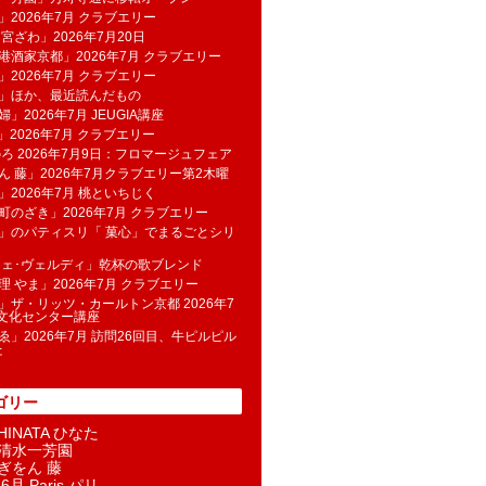
」2026年7月 クラブエリー
 宮ざわ」2026年7月20日
港酒家京都」2026年7月 クラブエリー
」2026年7月 クラブエリー
帆」ほか、最近読んだもの
」2026年7月 JEUGIA講座
u」2026年7月 クラブエリー
のろ 2026年7月9日：フロマージュフェア
ん 藤」2026年7月クラブエリー第2木曜
」2026年7月 桃といちじく
町のざき」2026年7月 クラブエリー
」のパティスリ「 菓​心」でまるごとシリ
フェ･ヴェルディ」乾杯の歌ブレンド
理 やま」2026年7月 クラブエリー
」ザ・リッツ・カールトン京都 2026年7
K文化センター講座
ゑ」2026年7月 訪問26回目、牛ピルピル
た
ゴリー
INATA ひなた
清水一芳園
ぎをん 藤
6月 Paris パリ