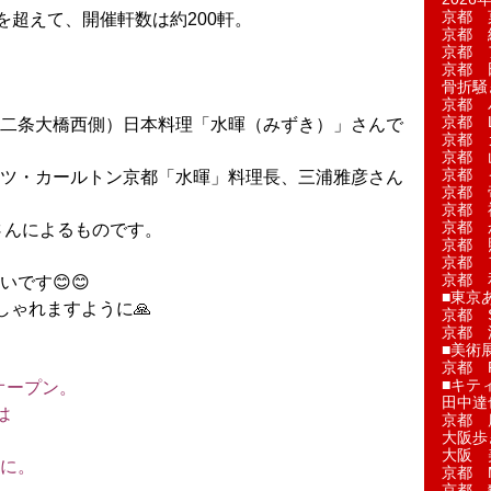
京都 
を超えて、開催軒数は約200軒。
京都 
京都 
京都 
骨折騒
京都 
京都 L'a
二条大橋西側）日本料理「水暉（みずき）」さんで
京都 
京都 
京都 
ツ・カールトン京都「水暉」料理長、三浦雅彦さん
京都 
京都 
京都 
さんによるものです。
京都 
京都 
京都 
です😊😊
■東京
しゃれますように🙏
京都 S
京都 
■美術
京都 
■キテ
オープン。
田中達
は
京都 
大阪歩
。
大阪 
に。
京都 
京都 