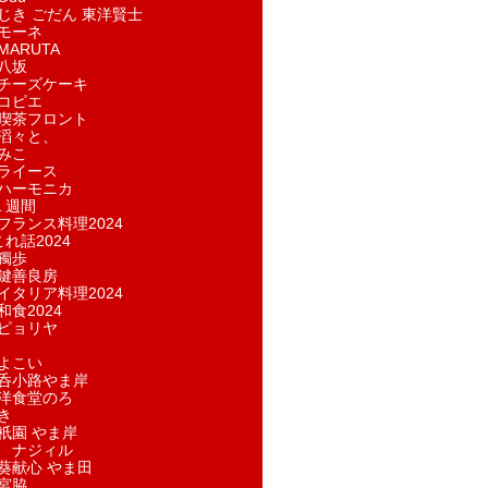
じき ごだん 東洋賢士
モーネ
ARUTA
八坂
チーズケーキ
コピエ
喫茶フロント
滔々と、
みこ
ライース
ハーモニカ
１週間
フランス料理2024
れ話2024
獨歩
鍵善良房
イタリア料理2024
和食2024
ピョリヤ
よこい
呑小路やま岸
洋食堂のろ
き
祇園 やま岸
 ナジィル
葵献心 やま田
宮脇