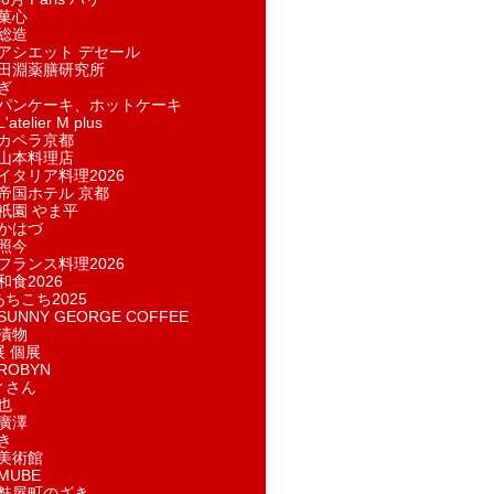
菓​心
総造
アシエット デセール
田淵薬膳研究所
ぎ
パンケーキ、ホットケーキ
telier M plus
カペラ京都
山本料理店
イタリア料理2026
帝国ホテル 京都
祇園 やま平
かはづ
照今
フランス料理2026
和食2026
あちこち2025
UNNY GEORGE COFFEE
漬物
展 個展
ROBYN
ィさん
也
廣澤
き
美術館
MUBE
麩屋町のざき