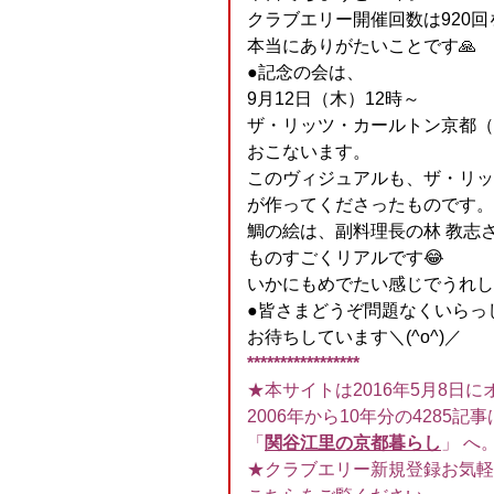
クラブエリー開催回数は920回
本当にありがたいことです🙏
●記念の会は、
9月12日（木）12時～
ザ・リッツ・カールトン京都（
おこないます。
このヴィジュアルも、ザ・リッ
が作ってくださったものです。
鯛の絵は、副料理長の林 教志
ものすごくリアルです😂
いかにもめでたい感じでうれしい
●皆さまどうぞ問題なくいらっ
お待ちしています＼(^o^)／
*****************
★本サイトは2016年5月8日に
2006年から10年分の4285記事
「
関谷江里の京都暮らし
」 へ
★クラブエリー新規登録お気軽