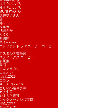
1月 Paris パリ
6月 Paris パリ
UNI KYOTO
坂井咲子さん
器
 2025
タルカ
祇園ろか
ふくや
初訪問
子wabiya
エレファント ファクトリー コーヒ
アスタルテ書茶房
スティックス コーヒー
多羅葉
萬樹
じんぐうみち
コミオン
れ話2025
ニコラ
キラナ スパイス
とりの小路やま岸
ガチ中華
やまもと喫茶
シックスセンシズ京都
HANA吉兆
チーズもの