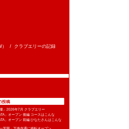
W）
クラブエリーの記録
の投稿
樓」2026年7月 クラブエリー
NATA」オープン 後編 コースはこんな
NATA」オープン 前編 ひなたさんはこんな
水一芳園」万寿寺通に移転オープン