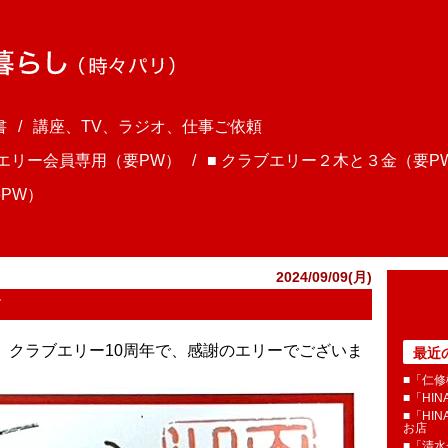
書
講座、TV、ラジオ、仕事ご依頼
ブエリー会員専用（要PW）
■ クラブエリー２木と３金（要P
PW）
2024/09/09(月)
す
ま、クラブエリー10周年で、感謝のエリーでございま
最近
■「仁修
■「HI
■「HI
お店
■「清