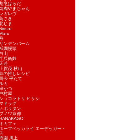
割烹はらだ
焼肉やまちゃん
レガレヴ
鳥さき
北じま
incro
aru
丹
リンデンバーム
祇園饅頭
白山
半兵衛麩
天若
上賀茂 秋山
京の推しレシピ
而今 平たて
ルカ
串かつ
中村屋
ショコラトリ ヒサシ
マドラグ
ナポリタン
ブノワ京都
ANAKAGO
オカフェ
ホーフベッカライ エーデッガー・
ス
祇園 川上