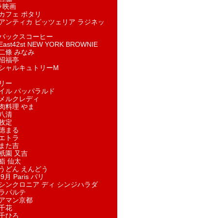
ラ映画
カフェ ポタリ
アンティカ ピッツェリア ラジネッ
バックスコーヒー
st42st NEW YORK BROWNIE
二條 みなみ
招福亭
シャルキュトリーM
リー
イル パッパラルド
メルクレディ
肉料理 やま
八清
牧定
徳まる
エトラ
また吉
祇園 又吉
鮨 仙太
うどん えんどう
9月 Paris パリ
シンクロニア ディ シンジハラダ
ラパルテ
アマン京都
千花
千ひろ