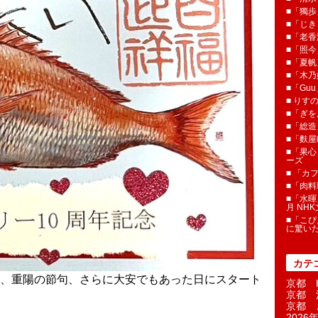
■「獨歩
■「じき
■「老香
■「照今
■「夏
■「木乃婦
■「Gu
■ りす
■「ぎを
■「総造
■「麩屋
■「果心
ーズ
■ 「カ
■「肉料
■「水暉
月 NH
■「こぴ
に驚い
カテ
9日、重陽の節句、さらに大安でもあった日にスタート
京都 H
京都 
京都 
2026年