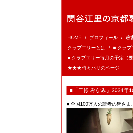
HOME
プロフィール
著
クラブエリーとは
■ クラ
■ クラブエリー毎月の予定（要
★★★時々パリのページ
■「二條 みなみ」2024年
■ 全国100万人の読者の皆さ