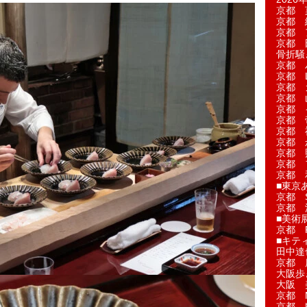
京都 
京都 
京都 
京都 
骨折騒
京都 
京都 L'a
京都 
京都 
京都 
京都 
京都 
京都 
京都 
京都 
京都 
■東京
京都 S
京都 
■美術
京都 
■キテ
田中達
京都 
大阪歩
大阪 
京都 
京都 