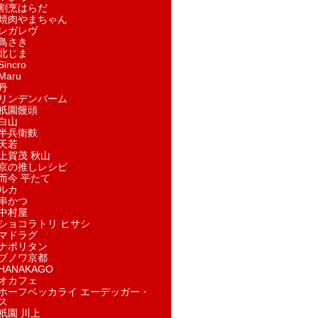
割烹はらだ
焼肉やまちゃん
レガレヴ
鳥さき
北じま
incro
aru
丹
リンデンバーム
祇園饅頭
白山
半兵衛麩
天若
上賀茂 秋山
京の推しレシピ
而今 平たて
ルカ
串かつ
中村屋
ショコラトリ ヒサシ
マドラグ
ナポリタン
ブノワ京都
ANAKAGO
オカフェ
ホーフベッカライ エーデッガー・
ス
祇園 川上