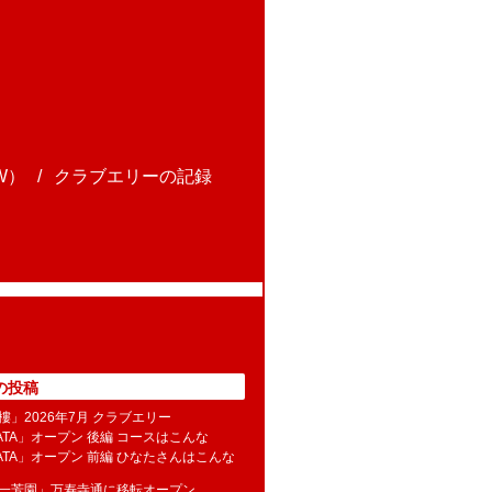
W）
クラブエリーの記録
の投稿
樓」2026年7月 クラブエリー
NATA」オープン 後編 コースはこんな
NATA」オープン 前編 ひなたさんはこんな
水一芳園」万寿寺通に移転オープン