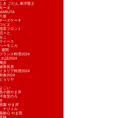
じき ごだん 東洋賢士
モーネ
ARUTA
八坂
チーズケーキ
コピエ
喫茶フロント
滔々と、
みこ
ライース
ハーモニカ
１週間
フランス料理2024
れ話2024
獨歩
鍵善良房
イタリア料理2024
和食2024
ピョリヤ
よこい
呑小路やま岸
洋食堂のろ
き
祇園 やま岸
 ナジィル
葵献心 やま田
宮脇