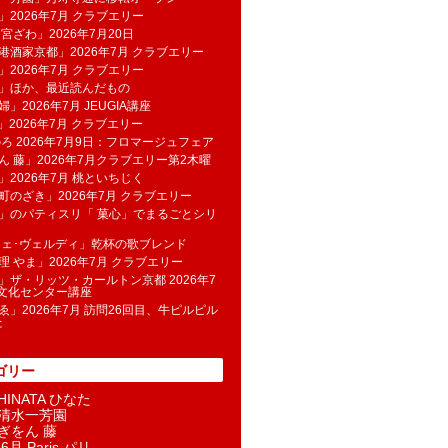
」2026年7月 クラブエリー
 宮ざわ」2026年7月20日
港酒家京都」2026年7月 クラブエリー
」2026年7月 クラブエリー
帆」ほか、最近読んだもの
」2026年7月 JEUGIA講座
u」2026年7月 クラブエリー
のろ 2026年7月9日：フロマージュフェア
ん 藤」2026年7月クラブエリー第2木曜
」2026年7月 桃といちじく
町のざき」2026年7月 クラブエリー
」のパティスリ「 菓​心」でまるごとシリ
フェ･ヴェルディ」乾杯の歌ブレンド
理 やま」2026年7月 クラブエリー
」ザ・リッツ・カールトン京都 2026年7
K文化センター講座
ゑ」2026年7月 訪問26回目、牛ピルピル
た
ゴリー
INATA ひなた
清水一芳園
ぎをん 藤
6月 Paris パリ