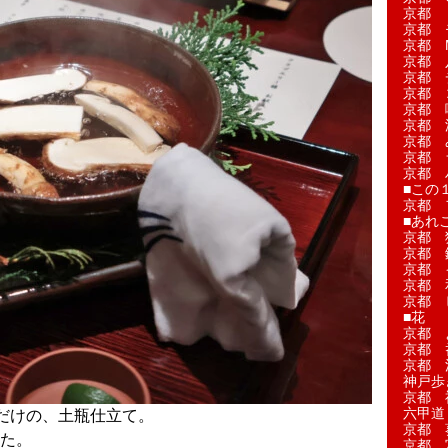
京都 
京都 
京都 M
京都 
京都 
京都 
京都 
京都 
京都 
京都 
京都 
■この
京都 
■あれこ
京都 
京都 
京都 
京都 
京都 
■花
京都 
京都 
京都 
神戸歩
京都 
六甲道
だけの、土瓶仕立て。
京都 
た。
京都 