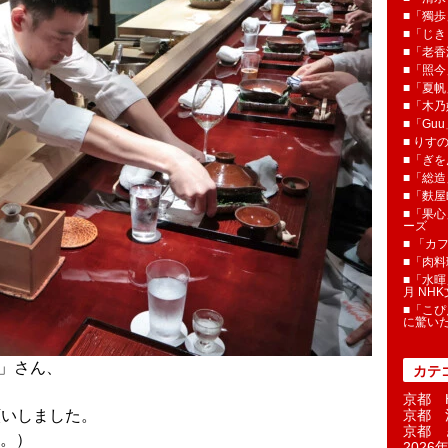
■「獨歩
■「じき
■「老香
■「照今
■「夏
■「木乃婦
■「Gu
■ りす
■「ぎを
■「総造
■「麩屋
■「果心
ーズ
■ 「カ
■「肉料
■「水暉
月 NH
■「こぴ
に驚い
」さん、
カテ
京都 H
お願いしました。
京都 
京都 
。）
2026年