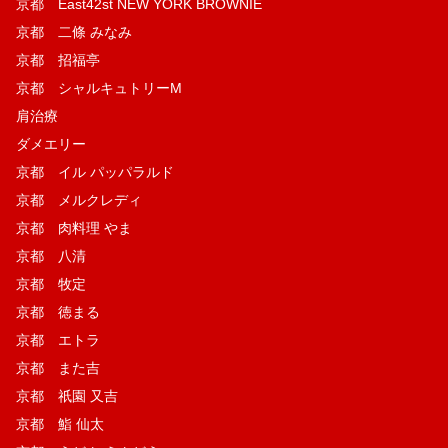
京都 East42st NEW YORK BROWNIE
京都 二條 みなみ
京都 招福亭
京都 シャルキュトリーM
肩治療
ダメエリー
京都 イル パッパラルド
京都 メルクレディ
京都 肉料理 やま
京都 八清
京都 牧定
京都 徳まる
京都 エトラ
京都 また吉
京都 祇園 又吉
京都 鮨 仙太