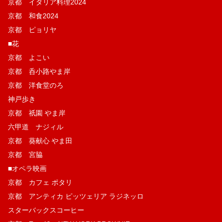
京都 イタリア料理2024
京都 和食2024
京都 ピョリヤ
■花
京都 よこい
京都 呑小路やま岸
京都 洋食堂のろ
神戸歩き
京都 祇園 やま岸
六甲道 ナジィル
京都 葵献心 やま田
京都 宮脇
■オペラ映画
京都 カフェ ポタリ
京都 アンティカ ピッツェリア ラジネッロ
スターバックスコーヒー