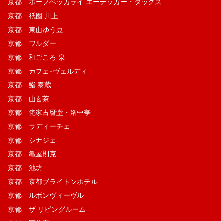
京都 ホーフベッカライ エーデッガー・タックス
京都 祇園 川上
京都 東山ゆう豆
京都 ワルダー
京都 和ごころ 泉
京都 カフェ･ヴェルディ
京都 鮨 泰蔵
京都 山玄茶
京都 侘家古暦堂・洛中亭
京都 ラディーチェ
京都 シナジェ
京都 亀屋則克
京都 池坊
京都 京都ブライトンホテル
京都 ルボンヴィーヴル
京都 ザ リビングルーム