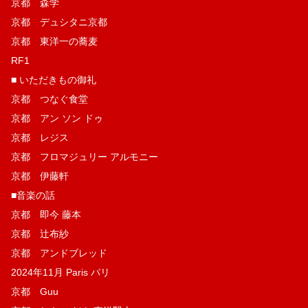
京都 森学
京都 デュシタニ京都
京都 東洋一の蕎麦
RF1
■ いただきもの御礼
京都 つなぐ食堂
京都 アン ソン ドゥ
京都 レジス
京都 フロマジュリー アルモニー
京都 伊藤軒
■音楽の話
京都 即今 藤本
京都 辻布紗
京都 アンドブレッド
2024年11月 Paris パリ
京都 Guu