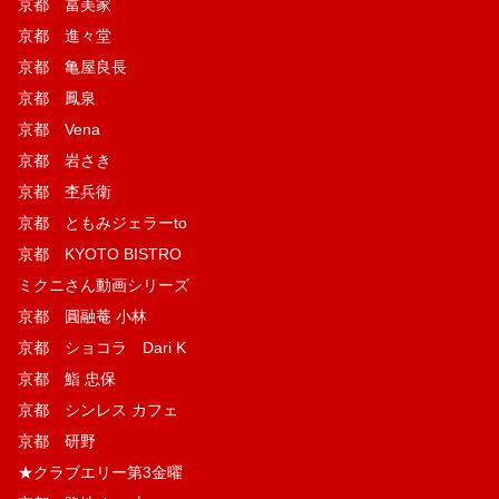
京都 冨美家
京都 進々堂
京都 亀屋良長
京都 鳳泉
京都 Vena
京都 岩さき
京都 杢兵衛
京都 ともみジェラーto
京都 KYOTO BISTRO
ミクニさん動画シリーズ
京都 圓融菴 小林
京都 ショコラ Dari K
京都 鮨 忠保
京都 シンレス カフェ
京都 研野
★クラブエリー第3金曜