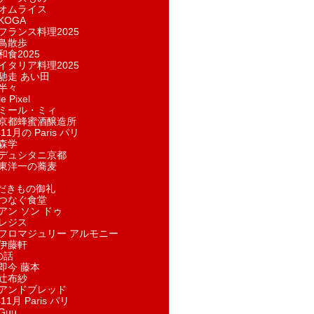
オムライス
KOGA
フランス料理2025
鳥散歩
和食2025
イタリア料理2025
馳走 あい田
半々
e Pixel
ミール・ミィ
京都蜂蜜酒醸造所
11月の Paris パリ
森学
デュシタニ京都
東洋一の蕎麦
ただきもの御礼
つなぐ食堂
アン ソン ドゥ
レジス
フロマジュリー アルモニー
伊藤軒
の話
即今 藤本
辻布紗
アンドブレッド
11月 Paris パリ
Guu