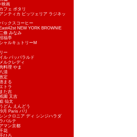
ラ映画
カフェ ポタリ
アンティカ ピッツェリア ラジネッ
バックスコーヒー
st42st NEW YORK BROWNIE
二條 みなみ
招福亭
シャルキュトリーM
リー
イル パッパラルド
メルクレディ
肉料理 やま
八清
牧定
徳まる
エトラ
また吉
祇園 又吉
鮨 仙太
うどん えんどう
9月 Paris パリ
シンクロニア ディ シンジハラダ
ラパルテ
アマン京都
千花
千ひろ