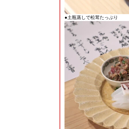
●土瓶蒸しで松茸たっぷり