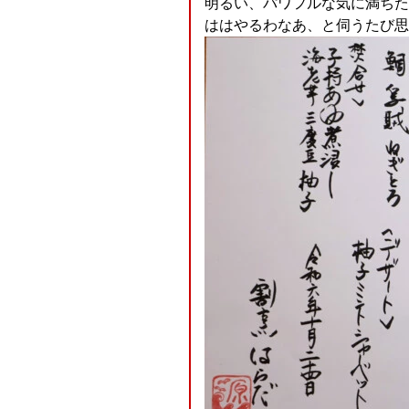
明るい、パワフルな気に満ちた
ははやるわなあ、と伺うたび思