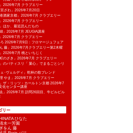
」2026年7月 クラブエリー
 宮ざわ」2026年7月20日
港酒家京都」2026年7月 クラブエリー
」2026年7月 クラブエリー
帆」ほか、最近読んだもの
」2026年7月 JEUGIA講座
u」2026年7月 クラブエリー
のろ 2026年7月9日：フロマージュフェア
ん 藤」2026年7月クラブエリー第2木曜
」2026年7月 桃といちじく
町のざき」2026年7月 クラブエリー
」のパティスリ「 菓​心」でまるごとシリ
フェ･ヴェルディ」乾杯の歌ブレンド
理 やま」2026年7月 クラブエリー
」ザ・リッツ・カールトン京都 2026年7
K文化センター講座
ゑ」2026年7月 訪問26回目、牛ピルピル
た
ゴリー
INATA ひなた
清水一芳園
ぎをん 藤
6月 Paris パリ