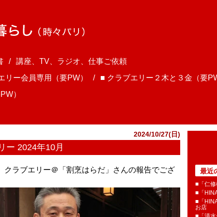
書
講座、TV、ラジオ、仕事ご依頼
ブエリー会員専用（要PW）
■ クラブエリー２木と３金（要P
PW）
2024/10/27(日)
 2024年10月
さま、クラブエリー＠「割烹はらだ」さんの報告でござ
最近
■「仁修
■「HI
■「HI
お店
■「清