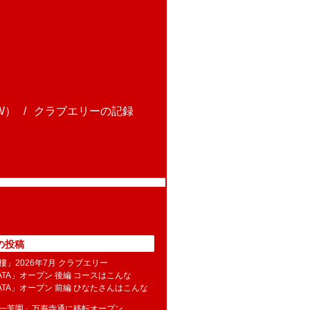
W）
クラブエリーの記録
の投稿
樓」2026年7月 クラブエリー
NATA」オープン 後編 コースはこんな
NATA」オープン 前編 ひなたさんはこんな
水一芳園」万寿寺通に移転オープン