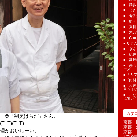
■「獨歩
■「じき
■「老香
■「照今
■「夏
■「木乃婦
■「Gu
■ りす
■「ぎを
■「総造
■「麩屋
■「果心
ーズ
■ 「カ
■「肉料
■「水暉
月 NH
■「こぴ
に驚い
カテ
リー＠「割烹はらだ」さん。
京都 H
T)(T_T)
京都 
理がおいしーい。
京都 
2026年