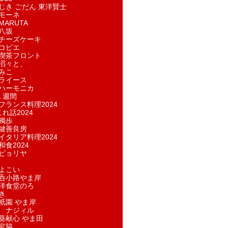
じき ごだん 東洋賢士
モーネ
ARUTA
八坂
チーズケーキ
コピエ
喫茶フロント
滔々と、
みこ
ライース
ハーモニカ
１週間
フランス料理2024
れ話2024
獨歩
鍵善良房
イタリア料理2024
和食2024
ピョリヤ
よこい
呑小路やま岸
洋食堂のろ
き
祇園 やま岸
 ナジィル
葵献心 やま田
宮脇