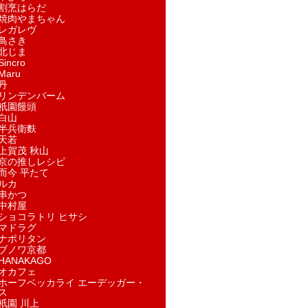
割烹はらだ
焼肉やまちゃん
レガレヴ
鳥さき
北じま
incro
aru
丹
リンデンバーム
祇園饅頭
白山
半兵衛麩
天若
上賀茂 秋山
京の推しレシピ
而今 平たて
ルカ
串かつ
中村屋
ショコラトリ ヒサシ
マドラグ
ナポリタン
ブノワ京都
ANAKAGO
オカフェ
ホーフベッカライ エーデッガー・
ス
祇園 川上