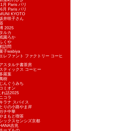
1月 Paris パリ
6月 Paris パリ
UNI KYOTO
坂井咲子さん
器
 2025
タルカ
祇園ろか
ふくや
初訪問
子wabiya
エレファント ファクトリー コーヒ
アスタルテ書茶房
スティックス コーヒー
多羅葉
萬樹
じんぐうみち
コミオン
れ話2025
ニコラ
キラナ スパイス
とりの小路やま岸
ガチ中華
やまもと喫茶
シックスセンシズ京都
HANA吉兆
チーズもの