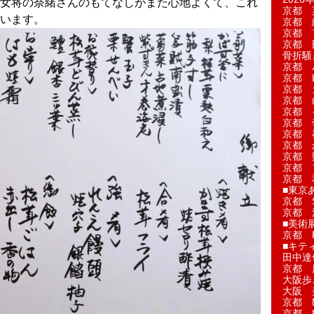
女将の奈緒さんのもてなしがまた心地よくて、これ
京都 
います。
京都 
京都 
京都 
骨折騒
京都 
京都 L'a
京都 
京都 
京都 
京都 
京都 
京都 
京都 
京都 
京都 
■東京
京都 S
京都 
■美術
京都 
■キテ
田中達
京都 
大阪歩
大阪 
京都 
京都 