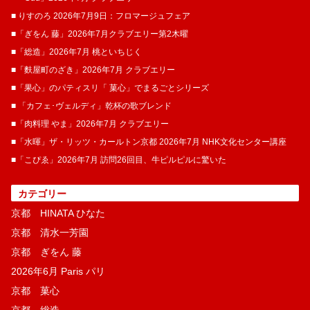
■ りすのろ 2026年7月9日：フロマージュフェア
■「ぎをん 藤」2026年7月クラブエリー第2木曜
■「総造」2026年7月 桃といちじく
■「麩屋町のざき」2026年7月 クラブエリー
■「果心」のパティスリ「 菓​心」でまるごとシリーズ
■ 「カフェ･ヴェルディ」乾杯の歌ブレンド
■「肉料理 やま」2026年7月 クラブエリー
■「水暉」ザ・リッツ・カールトン京都 2026年7月 NHK文化センター講座
■「こぴゑ」2026年7月 訪問26回目、牛ピルピルに驚いた
カテゴリー
京都 HINATA ひなた
京都 清水一芳園
京都 ぎをん 藤
2026年6月 Paris パリ
京都 菓​心
京都 総造