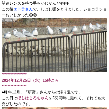
望遠レンズを持つ手もかじかんだ❄️❄️❄️
この後
エトラさん
で、しばし暖をとりました。ショコラショ
ーおいしかった😊😊
*****************
2024年12月25日（水）15時ころ
*****************
●昨年12月、「研野」さんからの帰り道です。
この日は
ほしはじろちゃん
を2羽同時に撮れて、それでも大
喜びしたのです。