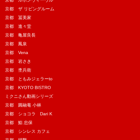
京都 ザ リビングルーム
京都 冨美家
京都 進々堂
京都 亀屋良長
京都 鳳泉
京都 Vena
京都 岩さき
京都 杢兵衛
京都 ともみジェラーto
京都 KYOTO BISTRO
ミクニさん動画シリーズ
京都 圓融菴 小林
京都 ショコラ Dari K
京都 鮨 忠保
京都 シンレス カフェ
京都 研野