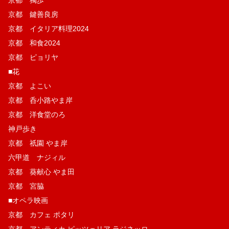
京都 鍵善良房
京都 イタリア料理2024
京都 和食2024
京都 ピョリヤ
■花
京都 よこい
京都 呑小路やま岸
京都 洋食堂のろ
神戸歩き
京都 祇園 やま岸
六甲道 ナジィル
京都 葵献心 やま田
京都 宮脇
■オペラ映画
京都 カフェ ポタリ
京都 アンティカ ピッツェリア ラジネッロ