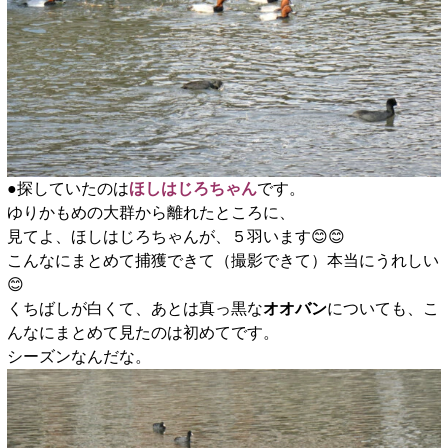
●探していたのは
ほしはじろちゃん
です。
ゆりかもめの大群から離れたところに、
見てよ、ほしはじろちゃんが、５羽います😊😊
こんなにまとめて捕獲できて（撮影できて）本当にうれしい
😊
くちばしが白くて、あとは真っ黒な
オオバン
についても、こ
んなにまとめて見たのは初めてです。
シーズンなんだな。