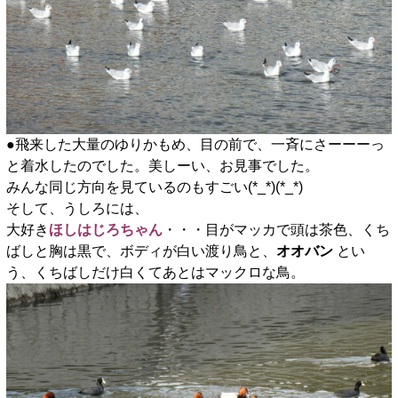
●飛来した大量のゆりかもめ、目の前で、一斉にさーーーっ
と着水したのでした。美しーい、お見事でした。
みんな同じ方向を見ているのもすごい(*_*)(*_*)
そして、うしろには、
大好き
ほしはじろちゃん
・・・目がマッカで頭は茶色、くち
ばしと胸は黒で、ボディが白い渡り鳥と、
オオバン
とい
う、くちばしだけ白くてあとはマックロな鳥。