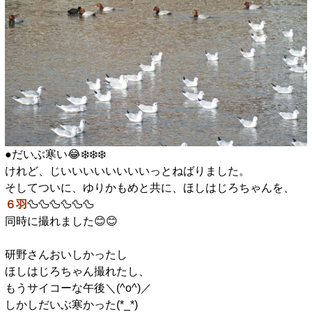
●だいぶ寒い😂❄️❄️❄️
けれど、じいいいいいいいいっとねばりました。
そしてついに、ゆりかもめと共に、ほしはじろちゃんを、
６羽
🦆🦆🦆🦆🦆🦆
同時に撮れました😊😊
□
研野さんおいしかったし
ほしはじろちゃん撮れたし、
もうサイコーな午後＼(^o^)／
しかしだいぶ寒かった(*_*)