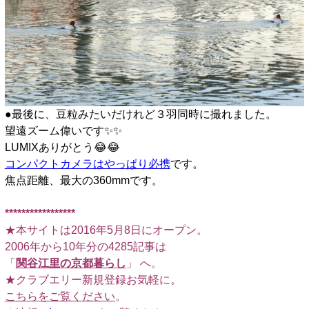
●最後に、豆粒みたいだけれど３羽同時に撮れました。
望遠ズーム偉いです✨️✨️
LUMIXありがとう😂😂
コンパクトカメラはやっぱり必携
です。
焦点距離、最大の360mmです。
*****************
★本サイトは2016年5月8日にオープン。
2006年から10年分の4285記事は
「
関谷江里の京都暮らし
」 へ。
★クラブエリー新規登録お気軽に。
こちらをご覧ください
。