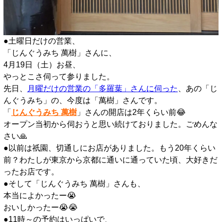
●土曜日だけの営業、
「じんぐうみち 萬樹」さんに、
4月19日（土）お昼、
やっとこさ伺って参りました。
先日、
月曜だけの営業の「多羅葉」さんに伺った
、あの「じ
んぐうみち」の、今度は「萬樹」さんです。
「
じんぐうみち 萬樹
」さんの開店は2年くらい前😂
オープン当初から伺おうと思い続けておりました。ごめんな
さい🙏
●以前は祇園、切通しにお店がありました。もう20年くらい
前？わたしが東京から京都に通いに通っていた頃、大好きだ
ったお店です。
●そして「じんぐうみち 萬樹」さんも、
本当によかったー😭
おいしかったー😭😭
●11時～の予約はいっぱいで、