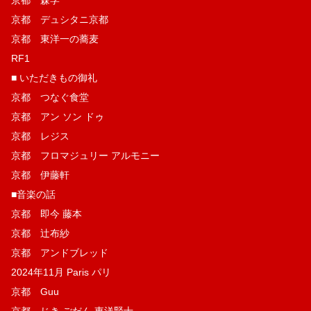
京都 デュシタニ京都
京都 東洋一の蕎麦
RF1
■ いただきもの御礼
京都 つなぐ食堂
京都 アン ソン ドゥ
京都 レジス
京都 フロマジュリー アルモニー
京都 伊藤軒
■音楽の話
京都 即今 藤本
京都 辻布紗
京都 アンドブレッド
2024年11月 Paris パリ
京都 Guu
京都 じき ごだん 東洋賢士