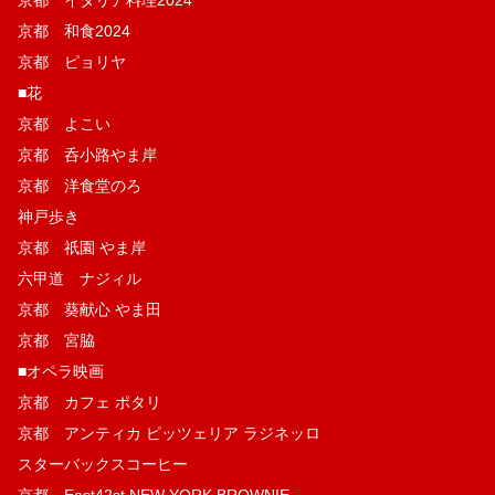
京都 和食2024
京都 ピョリヤ
■花
京都 よこい
京都 呑小路やま岸
京都 洋食堂のろ
神戸歩き
京都 祇園 やま岸
六甲道 ナジィル
京都 葵献心 やま田
京都 宮脇
■オペラ映画
京都 カフェ ポタリ
京都 アンティカ ピッツェリア ラジネッロ
スターバックスコーヒー
京都 East42st NEW YORK BROWNIE