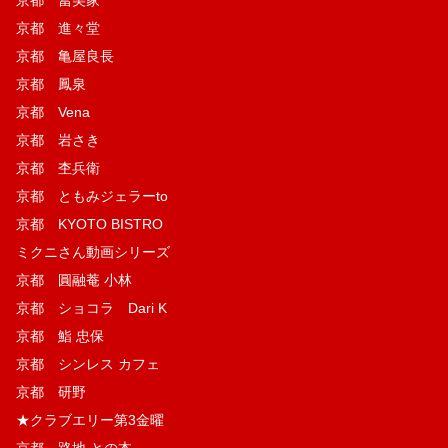
京都 進々堂
京都 亀屋良長
京都 鳳泉
京都 Vena
京都 岩さき
京都 杢兵衛
京都 ともみジェラーto
京都 KYOTO BISTRO
ミクニさん動画シリーズ
京都 圓融菴 小林
京都 ショコラ Dari K
京都 鮨 忠保
京都 シンレス カフェ
京都 研野
★クラブエリー第3金曜
京都 路地 との本