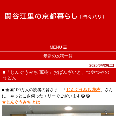
MENU
最新の投稿一覧
2025/04/26(土)
■「じんぐうみち 萬樹」おばんざいと、つやつやの
うどん
■ 全国100万人の読者の皆さま、「
じんぐうみち 萬樹
」さん
に、やっとこさ伺ったエリーでございます😂😂
★じんぐうみち とは