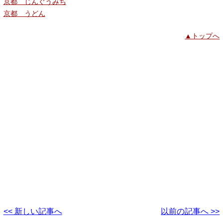
京都 じんぐうみち
京都 うどん
▲トップへ
<< 新しい記事へ
以前の記事へ >>