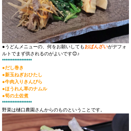
●うどんメニューの、何をお願いしても
おばんざい
がデフォ
ルトでまず供されるのがよいです😊♪
*****************
●だし巻き
●新玉ねぎおひたし
●牛肉入りきんぴら
●ほうれん草のナムル
●筍の土佐煮
*****************
野菜は樋口農園さんからのものということです。