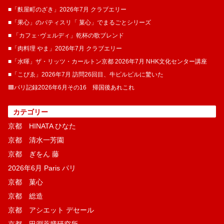
■「麩屋町のざき」2026年7月 クラブエリー
■「果心」のパティスリ「 菓​心」でまるごとシリーズ
■ 「カフェ･ヴェルディ」乾杯の歌ブレンド
■「肉料理 やま」2026年7月 クラブエリー
■「水暉」ザ・リッツ・カールトン京都 2026年7月 NHK文化センター講座
■「こぴゑ」2026年7月 訪問26回目、牛ピルピルに驚いた
🟦パリ記録2026年6月その16 帰国後あれこれ
カテゴリー
京都 HINATA ひなた
京都 清水一芳園
京都 ぎをん 藤
2026年6月 Paris パリ
京都 菓​心
京都 総造
京都 アシエット デセール
京都 田淵薬膳研究所