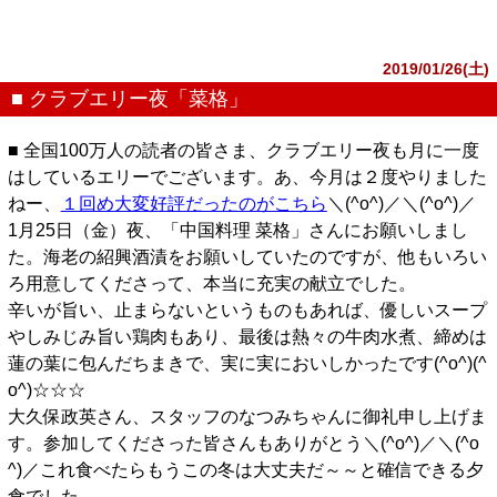
2019/01/26(土)
■ クラブエリー夜「菜格」
■ 全国100万人の読者の皆さま、クラブエリー夜も月に一度
はしているエリーでございます。あ、今月は２度やりました
ねー、
１回め大変好評だったのがこちら
＼(^o^)／＼(^o^)／
1月25日（金）夜、「中国料理 菜格」さんにお願いしまし
た。海老の紹興酒漬をお願いしていたのですが、他もいろい
ろ用意してくださって、本当に充実の献立でした。
辛いが旨い、止まらないというものもあれば、優しいスープ
やしみじみ旨い鶏肉もあり、最後は熱々の牛肉水煮、締めは
蓮の葉に包んだちまきで、実に実においしかったです(^o^)(^
o^)☆☆☆
大久保政英さん、スタッフのなつみちゃんに御礼申し上げま
す。参加してくださった皆さんもありがとう＼(^o^)／＼(^o
^)／これ食べたらもうこの冬は大丈夫だ～～と確信できる夕
食でした。