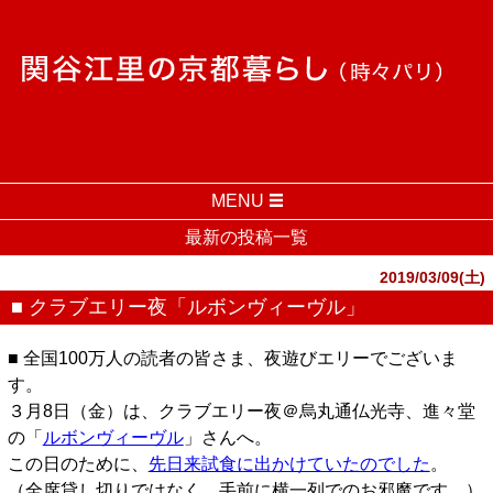
MENU
最新の投稿一覧
2019/03/09(土)
■ クラブエリー夜「ルボンヴィーヴル」
■ 全国100万人の読者の皆さま、夜遊びエリーでございま
す。
３月8日（金）は、クラブエリー夜＠烏丸通仏光寺、進々堂
の「
ルボンヴィーヴル
」さんへ。
この日のために、
先日来試食に出かけていたのでした
。
（全席貸し切りではなく、手前に横一列でのお邪魔です。）