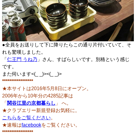
●全員をお送りして下に降りたらこの通り片付いていて、そ
れも驚嘆しました。
「
仁王門 うね乃
」さん、すばらしいです。別格という感じ
です。
また伺います<(_ _)><(_ _)>
*****************
★本サイトは2016年5月8日にオープン。
2006年から10年分の4285記事は
「
関谷江里の京都暮らし
」 へ。
★クラブエリー新規登録お気軽に。
こちらをご覧ください
。
★速報は
facebook
をご覧ください。
*****************