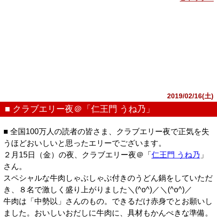
2019/02/16(土)
■ クラブエリー夜＠「仁王門 うね乃」
■ 全国100万人の読者の皆さま、クラブエリー夜で正気を失
うほどおいしいと思ったエリーでございます。
２月15日（金）の夜、クラブエリー夜＠「
仁王門 うね乃
」
さん。
スペシャルな牛肉しゃぶしゃぶ付きのうどん鍋をしていただ
き、８名で激しく盛り上がりました＼(^o^)／＼(^o^)／
牛肉は「中勢以」さんのもの。できるだけ赤身でとお願いし
ました。おいしいおだしに牛肉に、具材もかんぺきな準備。