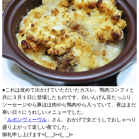
●これは改めて出かけていただいたカスレ。鴨肉コンフィと
共に３月１日に登場したものです。白いんげん豆たっぷり、
ソーセージやら豚ほほ肉やら鴨肉やら入っていて、夜はまだ
寒い日々にうれしいメニューでした。
「
ルボンヴィーヴル
」さん、おかげで女どうしでおしゃべり
盛り上がって楽しい夜でした。
御礼申し上げます<(_ _)><(_ _)>