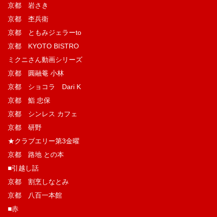
京都 岩さき
京都 杢兵衛
京都 ともみジェラーto
京都 KYOTO BISTRO
ミクニさん動画シリーズ
京都 圓融菴 小林
京都 ショコラ Dari K
京都 鮨 忠保
京都 シンレス カフェ
京都 研野
★クラブエリー第3金曜
京都 路地 との本
■引越し話
京都 割烹しなとみ
京都 八百一本館
■赤