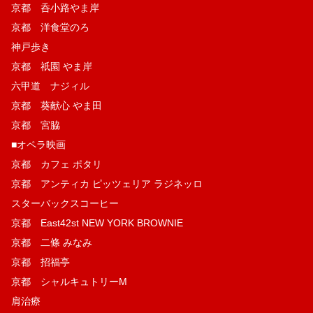
京都 呑小路やま岸
京都 洋食堂のろ
神戸歩き
京都 祇園 やま岸
六甲道 ナジィル
京都 葵献心 やま田
京都 宮脇
■オペラ映画
京都 カフェ ポタリ
京都 アンティカ ピッツェリア ラジネッロ
スターバックスコーヒー
京都 East42st NEW YORK BROWNIE
京都 二條 みなみ
京都 招福亭
京都 シャルキュトリーM
肩治療