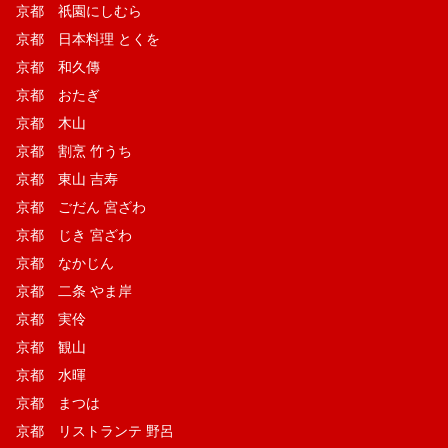
京都 祇園にしむら
京都 日本料理 とくを
京都 和久傳
京都 おたぎ
京都 木山
京都 割烹 竹うち
京都 東山 吉寿
京都 ごだん 宮ざわ
京都 じき 宮ざわ
京都 なかじん
京都 二条 やま岸
京都 実伶
京都 観山
京都 水暉
京都 まつは
京都 リストランテ 野呂