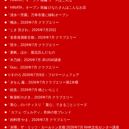
■「HINATA」オープン 後編 コースはこんな
■「HINATA」オープン 前編 ひなたさんはこんなお店
■「清水一芳園」万寿寺通に移転オープン
■「獨歩」2026年7月 クラブエリー
■「じき 宮ざわ」2026年7月20日
■「老香港酒家京都」2026年7月 クラブエリー
■「照今」2026年7月 クラブエリー
■「夏帆」ほか、最近読んだもの
■「木乃婦」2026年7月 JEUGIA講座
■「Guu」2026年7月 クラブエリー
■ りすのろ 2026年7月9日：フロマージュフェア
■「ぎをん 藤」2026年7月クラブエリー第2木曜
■「総造」2026年7月 桃といちじく
■「麩屋町のざき」2026年7月 クラブエリー
■「果心」のパティスリ「 菓​心」でまるごとシリーズ
■ 「カフェ･ヴェルディ」乾杯の歌ブレンド
■「肉料理 やま」2026年7月 クラブエリー
■「水暉」ザ・リッツ・カールトン京都 2026年7月 NHK文化センター講座