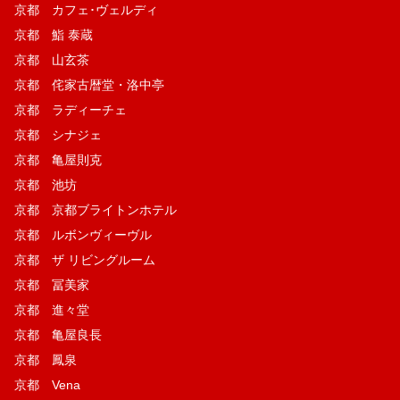
京都 カフェ･ヴェルディ
京都 鮨 泰蔵
京都 山玄茶
京都 侘家古暦堂・洛中亭
京都 ラディーチェ
京都 シナジェ
京都 亀屋則克
京都 池坊
京都 京都ブライトンホテル
京都 ルボンヴィーヴル
京都 ザ リビングルーム
京都 冨美家
京都 進々堂
京都 亀屋良長
京都 鳳泉
京都 Vena