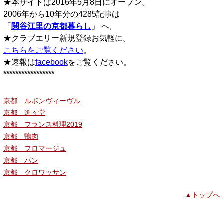
★本サイトは2016年5月8日にオープン。
2006年から10年分の4285記事は
「
関谷江里の京都暮らし
」 へ。
★クラブエリー新規登録お気軽に。
こちらをご覧ください
。
★速報は
facebook
をご覧ください。
*****************
京都 ルボンヴィーヴル
京都 進々堂
京都 フランス料理2019
京都 鴨肉
京都 フロマージュ
京都 パン
京都 クロワッサン
▲トップへ