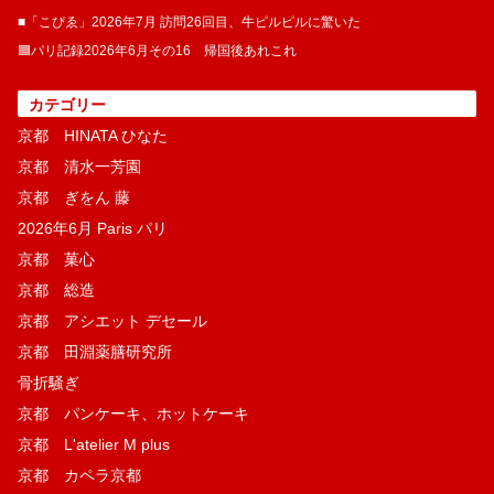
■「こぴゑ」2026年7月 訪問26回目、牛ピルピルに驚いた
🟦パリ記録2026年6月その16 帰国後あれこれ
カテゴリー
京都 HINATA ひなた
京都 清水一芳園
京都 ぎをん 藤
2026年6月 Paris パリ
京都 菓​心
京都 総造
京都 アシエット デセール
京都 田淵薬膳研究所
骨折騒ぎ
京都 パンケーキ、ホットケーキ
京都 L'atelier M plus
京都 カペラ京都