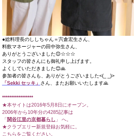
●総料理長のししちゃん＝宍倉宏生さん、
料飲マネージャーの田中弥生さん、
ありがとうございました😊☆☆☆
スタッフの皆さんにも御礼申し上げます。
よくしていただきました😊🙏
参加者の皆さんも、ありがとうございました<(_ _)>
「Sekki セッキ」
さん、またお願いいたします🙏
□
*****************
★本サイトは2016年5月8日にオープン。
2006年から10年分の4285記事は
「
関谷江里の京都暮らし
」 へ。
★クラブエリー新規登録お気軽に。
こちらをご覧ください
。