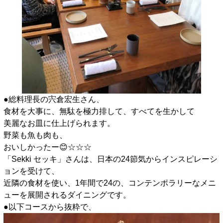
●総料理長の宍倉宏生さん、
食材を大事に、無駄を極力排して、すべてを生かして
美麗なお皿に仕上げられます。
野菜も魚も肉も、
おいしかったー😊☆☆☆
「Sekki セッキ」さんは、日本の24節気からインスピレーシ
ョンを受けて、
近隣の食材を使い、1年間で24の、コンテンポラリーなメニ
ューを展開されるダイニングです。
●以下コースから抜粋で、