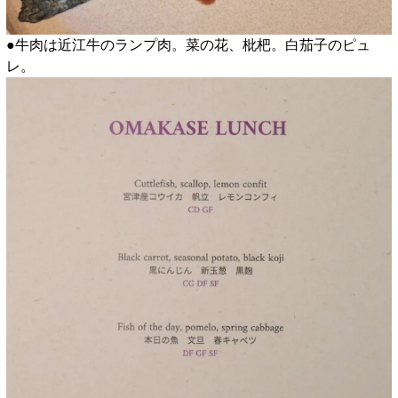
●牛肉は近江牛のランプ肉。菜の花、枇杷。白茄子のピュ
レ。