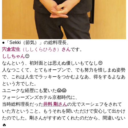
●「Sekki（節気）」の総料理長、
宍倉宏生
（ししくらひろき）
さん
です。
ししちゃん
😊
なんという、初対面とは思えぬ優しいもてなし😍
人なつこくて、とてもオープンで、でも努力を惜しまぬ姿勢
で、これは人生でラッキーをつかむよなあ、得をするよなあ
という方でした。
ユニークな経歴にも驚いた😱😱
フォーシーズンズホテル京都時代に、
当時総料理長だった
井料 剛さん
の元でスーシェフをされて
いた方ということ。もうそれを聞いただけで安心して出かけ
たのでした。剛さんがすすめてくれたのだから、間違いない
🔥