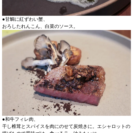
●甘鯛に紅ずわい蟹、
おろしたれんこん、白菜のソース。
●和牛フィレ肉、
干し椎茸とスパイスを肉にのせて炭焼きに。エシャロットの