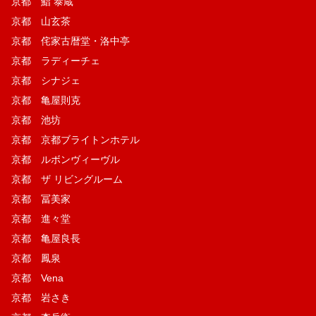
京都 鮨 泰蔵
京都 山玄茶
京都 侘家古暦堂・洛中亭
京都 ラディーチェ
京都 シナジェ
京都 亀屋則克
京都 池坊
京都 京都ブライトンホテル
京都 ルボンヴィーヴル
京都 ザ リビングルーム
京都 冨美家
京都 進々堂
京都 亀屋良長
京都 鳳泉
京都 Vena
京都 岩さき