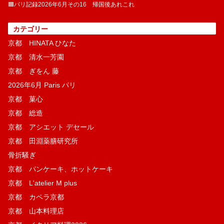
🟦パリ記録2026年6月その16 帰国後あれこれ
カテゴリー
京都 HINATA ひなた
京都 清水一芳園
京都 ぎをん 藤
2026年6月 Paris パリ
京都 菓​心
京都 総造
京都 アシエット デセール
京都 田淵薬膳研究所
骨折騒ぎ
京都 パンケーキ、ホットケーキ
京都 L'atelier M plus
京都 カペラ京都
京都 山本料理店