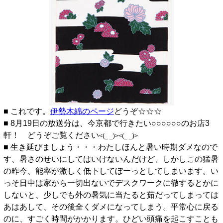
■ これです。
伊勢木綿のページ
どうぞ☆☆☆
■ 8月19日の放送分は、今京都で行きたい○○○○○○のお店3
軒！ どうぞご覧ください
<(_ _)><(_ _)>
■ 生き延びましょう・・・わたしほんと暑い時期ダメなので
す、暑さのせいにしてはいけないんだけど、しかしこの猛暑
の昨今、能率が激しく低下してぼーっとしてしまいます。い
っそ日中は家から一切出ないでデスクワークに徹するとかに
しないと、少しでも外の暑気に当たると茹だってしまっては
あはあして、その後全くダメになってしまう。平常心に戻る
のに、すごく時間がかかります。ひどい頭痛を起こすことも