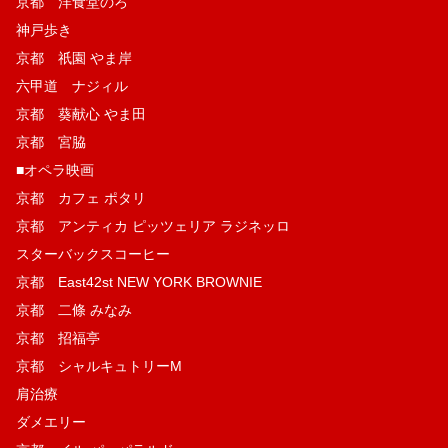
京都 洋食堂のろ
神戸歩き
京都 祇園 やま岸
六甲道 ナジィル
京都 葵献心 やま田
京都 宮脇
■オペラ映画
京都 カフェ ポタリ
京都 アンティカ ピッツェリア ラジネッロ
スターバックスコーヒー
京都 East42st NEW YORK BROWNIE
京都 二條 みなみ
京都 招福亭
京都 シャルキュトリーM
肩治療
ダメエリー