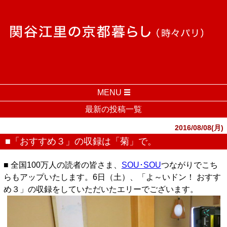
MENU
最新の投稿一覧
2016/08/08(月)
■「おすすめ３」の収録は「菊」で。
■ 全国100万人の読者の皆さま、
SOU･SOU
つながりでこち
らもアップいたします。6日（土）、「よ～いドン！ おすす
め３」の収録をしていただいたエリーでございます。