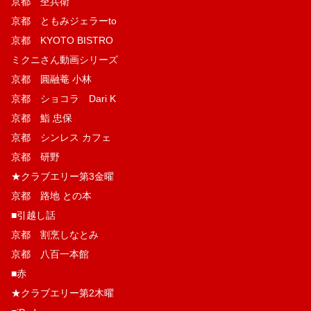
京都 杢兵衛
京都 ともみジェラーto
京都 KYOTO BISTRO
ミクニさん動画シリーズ
京都 圓融菴 小林
京都 ショコラ Dari K
京都 鮨 忠保
京都 シンレス カフェ
京都 研野
★クラブエリー第3金曜
京都 路地 との本
■引越し話
京都 割烹しなとみ
京都 八百一本館
■赤
★クラブエリー第2木曜