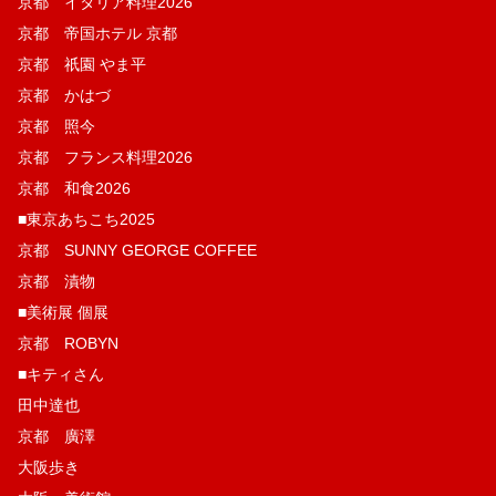
京都 イタリア料理2026
京都 帝国ホテル 京都
京都 祇園 やま平
京都 かはづ
京都 照今
京都 フランス料理2026
京都 和食2026
■東京あちこち2025
京都 SUNNY GEORGE COFFEE
京都 漬物
■美術展 個展
京都 ROBYN
■キティさん
田中達也
京都 廣澤
大阪歩き