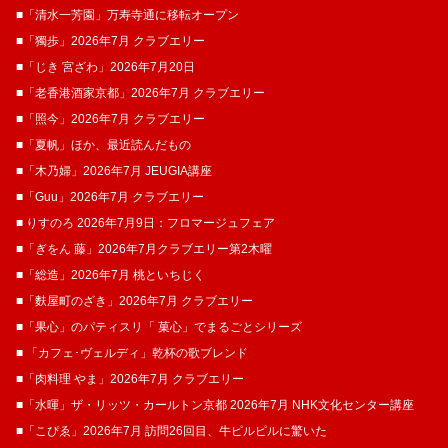
■「清水一芳園」万寿寺通に移転オープン
■「獨歩」2026年7月 クラブエリー
■「じき 宮ざわ」2026年7月20日
■「老香港酒家京都」2026年7月 クラブエリー
■「照今」2026年7月 クラブエリー
■「夏帆」ほか、最近読んだもの
■「木乃婦」2026年7月 JEUGIA講座
■「Guu」2026年7月 クラブエリー
■ りすのろ 2026年7月9日：フロマージュフェア
■「ぎをん 藤」2026年7月クラブエリー第2木曜
■「総造」2026年7月 桃といちじく
■「麩屋町のざき」2026年7月 クラブエリー
■「果心」のパティスリ「 菓​心」でまるごとシリーズ
■ 「カフェ･ヴェルディ」乾杯の歌ブレンド
■「肉料理 やま」2026年7月 クラブエリー
■「水暉」ザ・リッツ・カールトン京都 2026年7月 NHK文化センター講座
■「こぴゑ」2026年7月 訪問26回目、牛ピルピルに驚いた