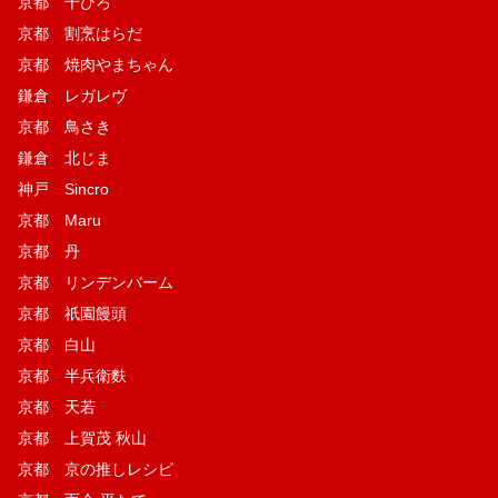
京都 千ひろ
京都 割烹はらだ
京都 焼肉やまちゃん
鎌倉 レガレヴ
京都 鳥さき
鎌倉 北じま
神戸 Sincro
京都 Maru
京都 丹
京都 リンデンバーム
京都 祇園饅頭
京都 白山
京都 半兵衛麩
京都 天若
京都 上賀茂 秋山
京都 京の推しレシピ