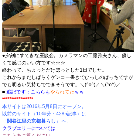
●夕刻にすてきな座談会。カメラマンの工藤雅夫さん、優し
くて感じのいい方です☆☆☆
終わって、ちょっとだけほっとした1日でした。
これからまだしばらくゲンコー書きでひっしのぱっちですが
でも明るい気持ちでできそうです。＼(^o^)／＼(^o^)／
■
追記です：こちらも
やられてた
ｗｗ
*****************
本サイトは2016年5月8日にオープン。
以前のサイト（10年分・4285記事）は
「
関谷江里の京都暮らし
」 へ。
クラブエリーについては
こちらをご覧ください
。