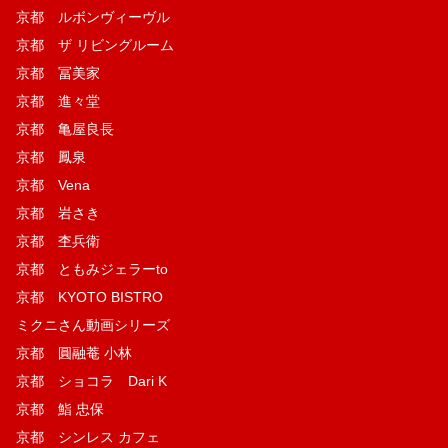
京都 ルボンヴィーヴル
京都 ザ リビングルーム
京都 冨美家
京都 進々堂
京都 亀屋良長
京都 鳳泉
京都 Vena
京都 岩さき
京都 杢兵衛
京都 ともみジェラーto
京都 KYOTO BISTRO
ミクニさん動画シリーズ
京都 圓融菴 小林
京都 ショコラ Dari K
京都 鮨 忠保
京都 シンレス カフェ