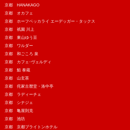
京都 HANAKAGO
京都 オカフェ
京都 ホーフベッカライ エーデッガー・タックス
京都 祇園 川上
京都 東山ゆう豆
京都 ワルダー
京都 和ごころ 泉
京都 カフェ･ヴェルディ
京都 鮨 泰蔵
京都 山玄茶
京都 侘家古暦堂・洛中亭
京都 ラディーチェ
京都 シナジェ
京都 亀屋則克
京都 池坊
京都 京都ブライトンホテル