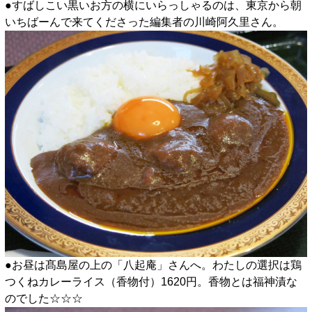
●すばしこい黒いお方の横にいらっしゃるのは、東京から朝
いちばーんで来てくださった編集者の川崎阿久里さん。
●お昼は髙島屋の上の「八起庵」さんへ。わたしの選択は鶏
つくねカレーライス（香物付）1620円。香物とは福神漬な
のでした☆☆☆