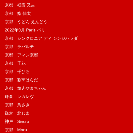
京都 祇園 又吉
京都 鮨 仙太
京都 うどん えんどう
2022年9月 Paris パリ
京都 シンクロニア ディ シンジハラダ
京都 ラパルテ
京都 アマン京都
京都 千花
京都 千ひろ
京都 割烹はらだ
京都 焼肉やまちゃん
鎌倉 レガレヴ
京都 鳥さき
鎌倉 北じま
神戸 Sincro
京都 Maru