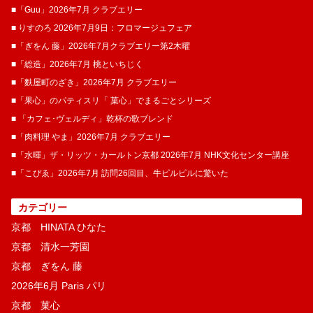
■「Guu」2026年7月 クラブエリー
■ りすのろ 2026年7月9日：フロマージュフェア
■「ぎをん 藤」2026年7月クラブエリー第2木曜
■「総造」2026年7月 桃といちじく
■「麩屋町のざき」2026年7月 クラブエリー
■「果心」のパティスリ「 菓​心」でまるごとシリーズ
■ 「カフェ･ヴェルディ」乾杯の歌ブレンド
■「肉料理 やま」2026年7月 クラブエリー
■「水暉」ザ・リッツ・カールトン京都 2026年7月 NHK文化センター講座
■「こぴゑ」2026年7月 訪問26回目、牛ピルピルに驚いた
カテゴリー
京都 HINATA ひなた
京都 清水一芳園
京都 ぎをん 藤
2026年6月 Paris パリ
京都 菓​心