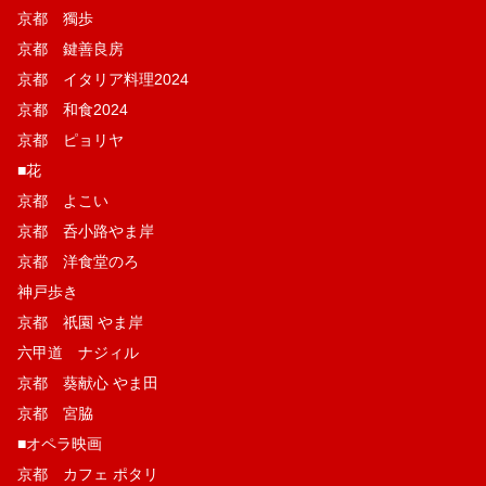
京都 獨歩
京都 鍵善良房
京都 イタリア料理2024
京都 和食2024
京都 ピョリヤ
■花
京都 よこい
京都 呑小路やま岸
京都 洋食堂のろ
神戸歩き
京都 祇園 やま岸
六甲道 ナジィル
京都 葵献心 やま田
京都 宮脇
■オペラ映画
京都 カフェ ポタリ