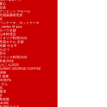
菓​心
総造
アシエット デセール
田淵薬膳研究所
ぎ
パンケーキ、ホットケーキ
telier M plus
カペラ京都
山本料理店
イタリア料理2026
帝国ホテル 京都
祇園 やま平
かはづ
照今
フランス料理2026
和食2026
あちこち2025
UNNY GEORGE COFFEE
漬物
展 個展
ROBYN
ィさん
也
廣澤
き
美術館
MUBE
麩屋町のざき