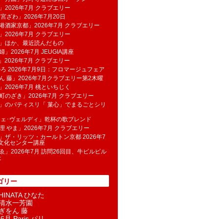
」2026年7月 クラブエリー
 宮ざわ」2026年7月20日
港酒家京都」2026年7月 クラブエリー
」2026年7月 クラブエリー
帆」ほか、最近読んだもの
」2026年7月 JEUGIA講座
u」2026年7月 クラブエリー
のろ 2026年7月9日：フロマージュフェア
ん 藤」2026年7月クラブエリー第2木曜
」2026年7月 桃といちじく
町のざき」2026年7月 クラブエリー
」のパティスリ「 菓​心」でまるごとシリ
フェ･ヴェルディ」乾杯の歌ブレンド
理 やま」2026年7月 クラブエリー
」ザ・リッツ・カールトン京都 2026年7
K文化センター講座
ゑ」2026年7月 訪問26回目、牛ピルピル
た
ゴリー
INATA ひなた
清水一芳園
ぎをん 藤
6月 Paris パリ