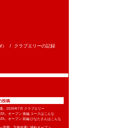
W）
クラブエリーの記録
の投稿
樓」2026年7月 クラブエリー
NATA」オープン 後編 コースはこんな
NATA」オープン 前編 ひなたさんはこんな
水一芳園」万寿寺通に移転オープン