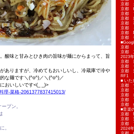
京都 
京都 
京都 
京都 
京都 
京都 
京都 
京都 
■Googl
京都 
京都 
。酸味と甘みとひき肉の旨味が麺にからまって、旨
2023年
京都 
京都 
がありますが、冷めてもおいしいし、冷蔵庫で冷や
京都 
RF1
麺です＼(^o^)／＼(^o^)／
■ い
いしいです<(_ _)>
京都 
京都 
中国料理-菜格-2061377837415013/
京都 
京都 
京都 
オープン。
■音楽
は
京都 
京都 
。
京都 
に。
2024年
京都 