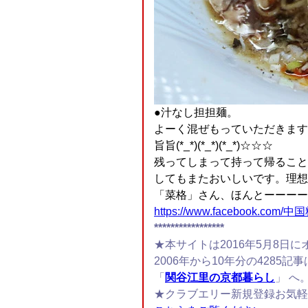
●汁なし担担麺。
よーく混ぜもっていただきます
旨旨(*_*)(*_*)(*_*)☆☆☆
残ってしまって持って帰ること
してもまたおいしいです。理想的な
「菜格」さん、ほんとーーーーにお
https://www.facebook.com/
*****************
★本サイトは2016年5月8日に
2006年から10年分の4285記事
「
関谷江里の京都暮らし
」 へ
★クラブエリー新規登録お気軽