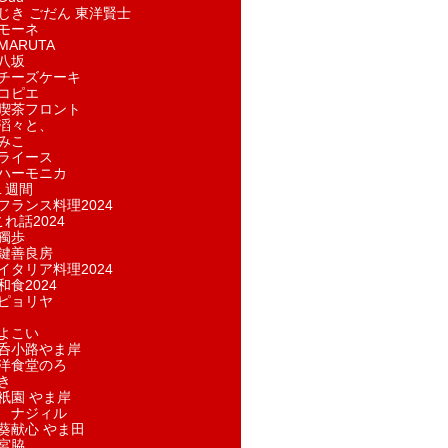
じき ごだん 東洋賢士
モーネ
ARUTA
八坂
チーズケーキ
コピエ
喫茶フロント
滔々と、
みこ
ライース
ハーモニカ
１週間
フランス料理2024
れ話2024
獨歩
鍵善良房
イタリア料理2024
和食2024
ピョリヤ
よこい
呑小路やま岸
洋食堂のろ
き
祇園 やま岸
 ナジィル
葵献心 やま田
宮脇