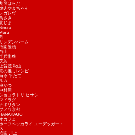
割烹はらだ
焼肉やまちゃん
レガレヴ
鳥さき
北じま
incro
aru
丹
リンデンバーム
祇園饅頭
白山
半兵衛麩
天若
上賀茂 秋山
京の推しレシピ
而今 平たて
ルカ
串かつ
中村屋
ショコラトリ ヒサシ
マドラグ
ナポリタン
ブノワ京都
ANAKAGO
オカフェ
ホーフベッカライ エーデッガー・
ス
祇園 川上