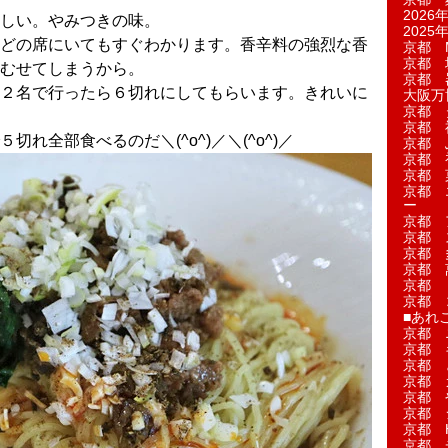
2026年
しい。やみつきの味。
2025年
どの席にいてもすぐわかります。香辛料の強烈な香
京都 M
京都 
むせてしまうから。
京都 
２名で行ったら６切れにしてもらいます。きれいに
大阪万博
京都 
京都 
れ全部食べるのだ＼(^o^)／＼(^o^)／
京都 
京都 
京都 菓
京都 
ー
京都 
京都 
京都 
京都 
京都 
京都 
■あれこ
京都 
京都 
京都 
京都 
京都 
京都 
京都 
京都 