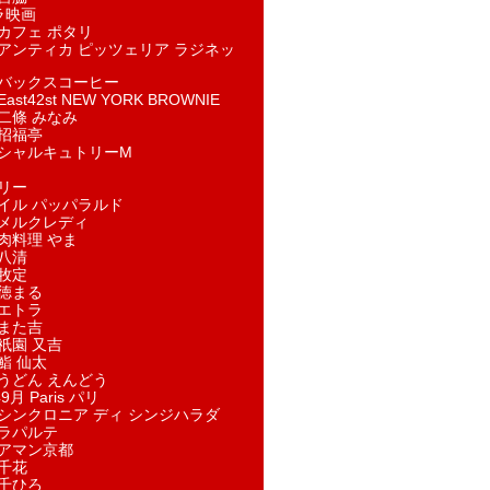
ラ映画
カフェ ポタリ
アンティカ ピッツェリア ラジネッ
バックスコーヒー
st42st NEW YORK BROWNIE
二條 みなみ
招福亭
シャルキュトリーM
リー
イル パッパラルド
メルクレディ
肉料理 やま
八清
牧定
徳まる
エトラ
また吉
祇園 又吉
鮨 仙太
うどん えんどう
9月 Paris パリ
シンクロニア ディ シンジハラダ
ラパルテ
アマン京都
千花
千ひろ