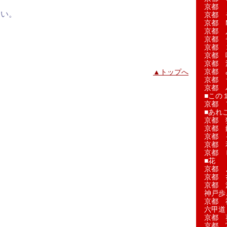
京都 
さい。
京都 
京都 M
京都 
京都 
京都 
京都 
京都 
京都 
▲トップへ
京都 
京都 
■この
京都 
■あれこ
京都 
京都 
京都 
京都 
京都 
■花
京都 
京都 
京都 
神戸歩
京都 
六甲道
京都 
京都 