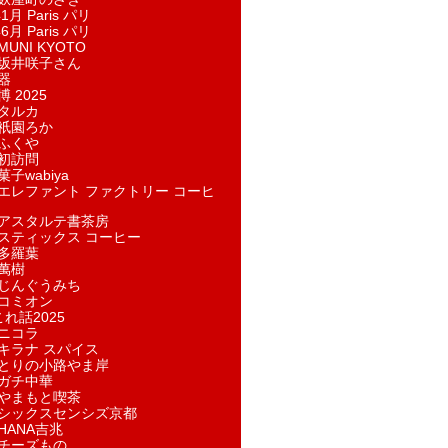
1月 Paris パリ
6月 Paris パリ
UNI KYOTO
坂井咲子さん
器
 2025
タルカ
祇園ろか
ふくや
初訪問
子wabiya
エレファント ファクトリー コーヒ
アスタルテ書茶房
スティックス コーヒー
多羅葉
萬樹
じんぐうみち
コミオン
れ話2025
ニコラ
キラナ スパイス
とりの小路やま岸
ガチ中華
やまもと喫茶
シックスセンシズ京都
HANA吉兆
チーズもの