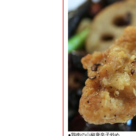
●鶏肉の山椒唐辛子炒め。