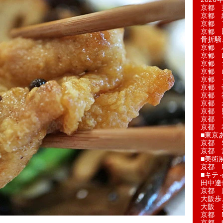
京都 
京都 
京都 
京都 
骨折騒
京都 
京都 L'a
京都 
京都 
京都 
京都 
京都 
京都 
京都 
京都 
京都 
■東京
京都 S
京都 
■美術
京都 
■キテ
田中達
京都 
大阪歩
大阪 
京都 
京都 