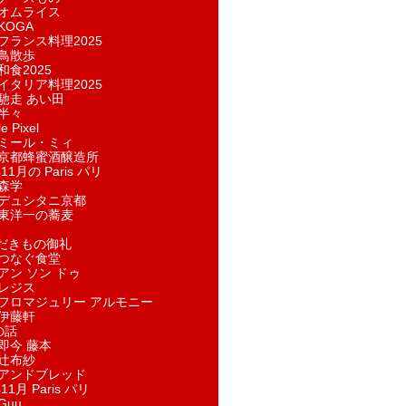
オムライス
KOGA
フランス料理2025
鳥散歩
和食2025
イタリア料理2025
馳走 あい田
半々
e Pixel
ミール・ミィ
京都蜂蜜酒醸造所
11月の Paris パリ
森学
デュシタニ京都
東洋一の蕎麦
ただきもの御礼
つなぐ食堂
アン ソン ドゥ
レジス
フロマジュリー アルモニー
伊藤軒
の話
即今 藤本
辻布紗
アンドブレッド
11月 Paris パリ
Guu