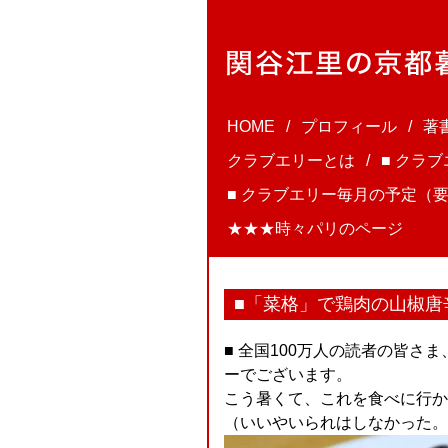
HOME
プロフィール
著
クラブエリーとは
■ クラ
■ クラブエリー毎月の予定（要
★★★時々パリのページ
■「菜格」で鶏肉の山椒唐
■ 全国100万人の読者の皆さ
ーでございます。
こう暑くて、これを食べに行か
（いいやいられはしなかった。