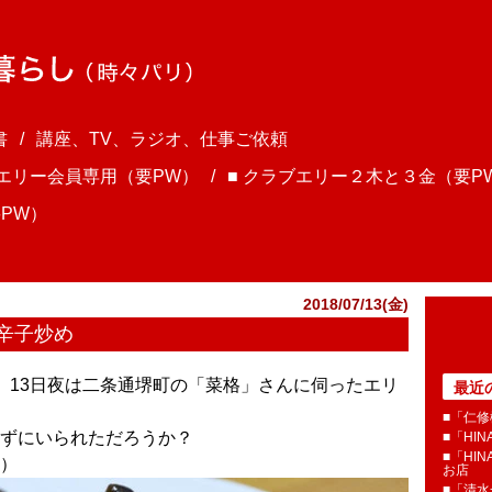
書
講座、TV、ラジオ、仕事ご依頼
ブエリー会員専用（要PW）
■ クラブエリー２木と３金（要P
PW）
2018/07/13(金)
辛子炒め
ま、13日夜は二条通堺町の「菜格」さんに伺ったエリ
最近
■「仁修
ずにいられただろうか？
■「HI
■「HI
）
お店
■「清