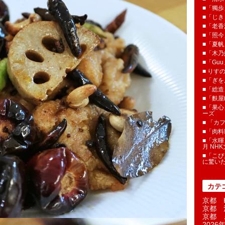
■「獨歩
■「じき
■「老香
■「照今
■「夏
■「木乃婦
■「Gu
■ りす
■「ぎを
■「総造
■「麩屋
■「果心
ーズ
■ 「カ
■「肉料
■「水暉
月 NH
■「こぴ
に驚い
カテ
京都 H
京都 
京都 
2026年