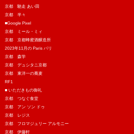
京都 馳走 あい田
京都 半々
■Google Pixel
京都 ミール・ミィ
京都 京都蜂蜜酒醸造所
2023年11月の Paris パリ
京都 森学
京都 デュシタニ京都
京都 東洋一の蕎麦
RF1
■ いただきもの御礼
京都 つなぐ食堂
京都 アン ソン ドゥ
京都 レジス
京都 フロマジュリー アルモニー
京都 伊藤軒