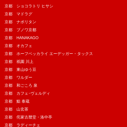
京都 ショコラトリ ヒサシ
京都 マドラグ
京都 ナポリタン
京都 ブノワ京都
京都 HANAKAGO
京都 オカフェ
京都 ホーフベッカライ エーデッガー・タックス
京都 祇園 川上
京都 東山ゆう豆
京都 ワルダー
京都 和ごころ 泉
京都 カフェ･ヴェルディ
京都 鮨 泰蔵
京都 山玄茶
京都 侘家古暦堂・洛中亭
京都 ラディーチェ