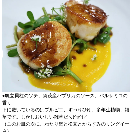
●帆立貝柱のソテ、賀茂産パプリカのソース、バルサミコの
香り
下に敷いているのはプルピエ、すべりひゆ。多年生植物、雑
草です。しかしおいしい雑草だ＼(^o^)／
（このお皿の次に、わたり蟹と松茸とからすみのリングイー
ネ）