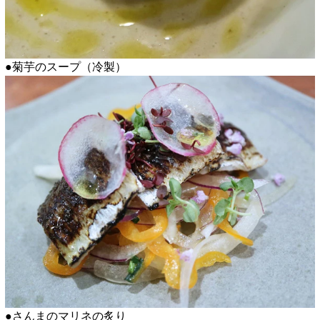
●菊芋のスープ（冷製）
●さんまのマリネの炙り