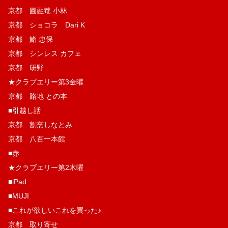
京都 圓融菴 小林
京都 ショコラ Dari K
京都 鮨 忠保
京都 シンレス カフェ
京都 研野
★クラブエリー第3金曜
京都 路地 との本
■引越し話
京都 割烹しなとみ
京都 八百一本館
■赤
★クラブエリー第2木曜
■iPad
■MUJI
■これが欲しいこれを買った♪
京都 取り寄せ