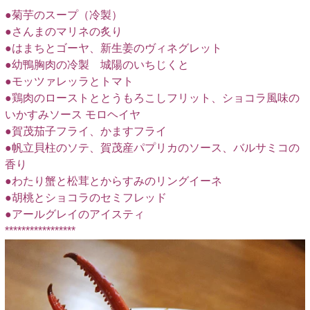
●菊芋のスープ（冷製）
●さんまのマリネの炙り
●はまちとゴーヤ、新生姜のヴィネグレット
●幼鴨胸肉の冷製 城陽のいちじくと
●モッツァレッラとトマト
●鶏肉のローストととうもろこしフリット、ショコラ風味の
いかすみソース モロヘイヤ
●賀茂茄子フライ、かますフライ
●帆立貝柱のソテ、賀茂産パプリカのソース、バルサミコの
香り
●わたり蟹と松茸とからすみのリングイーネ
●胡桃とショコラのセミフレッド
●アールグレイのアイスティ
*****************