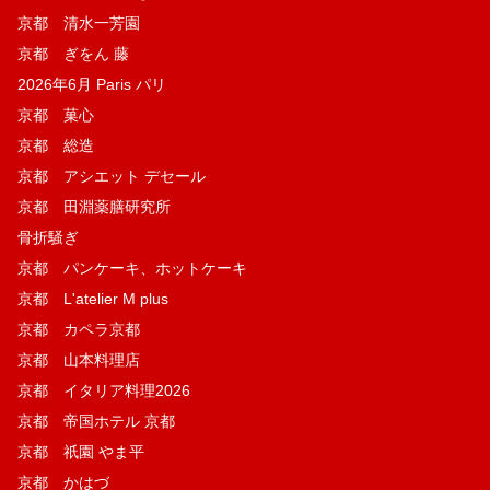
京都 清水一芳園
京都 ぎをん 藤
2026年6月 Paris パリ
京都 菓​心
京都 総造
京都 アシエット デセール
京都 田淵薬膳研究所
骨折騒ぎ
京都 パンケーキ、ホットケーキ
京都 L'atelier M plus
京都 カペラ京都
京都 山本料理店
京都 イタリア料理2026
京都 帝国ホテル 京都
京都 祇園 やま平
京都 かはづ