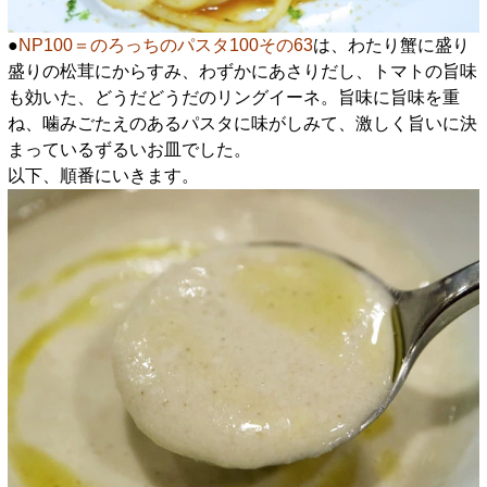
●
NP100＝のろっちのパスタ100その63
は、わたり蟹に盛り
盛りの松茸にからすみ、わずかにあさりだし、トマトの旨味
も効いた、どうだどうだのリングイーネ。旨味に旨味を重
ね、噛みごたえのあるパスタに味がしみて、激しく旨いに決
まっているずるいお皿でした。
以下、順番にいきます。