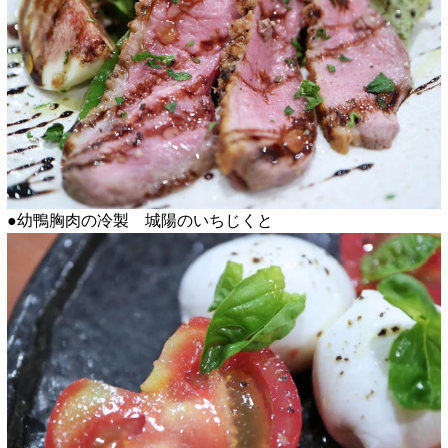
●幼鴨胸肉の冷製 城陽のいちじくと