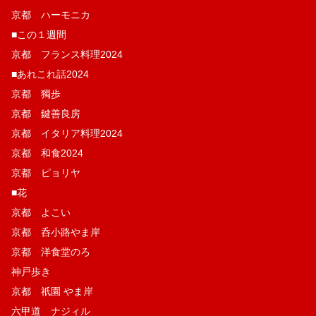
京都 ハーモニカ
■この１週間
京都 フランス料理2024
■あれこれ話2024
京都 獨歩
京都 鍵善良房
京都 イタリア料理2024
京都 和食2024
京都 ピョリヤ
■花
京都 よこい
京都 呑小路やま岸
京都 洋食堂のろ
神戸歩き
京都 祇園 やま岸
六甲道 ナジィル