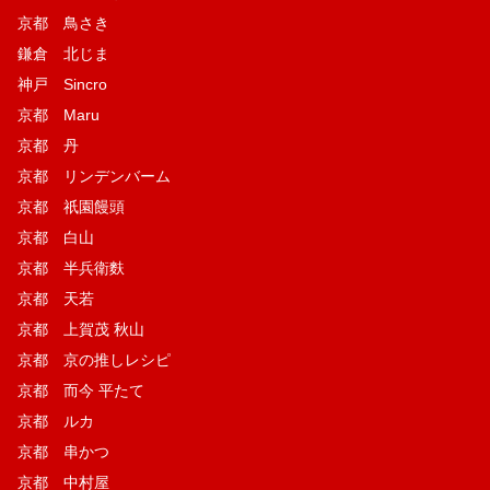
京都 鳥さき
鎌倉 北じま
神戸 Sincro
京都 Maru
京都 丹
京都 リンデンバーム
京都 祇園饅頭
京都 白山
京都 半兵衛麩
京都 天若
京都 上賀茂 秋山
京都 京の推しレシピ
京都 而今 平たて
京都 ルカ
京都 串かつ
京都 中村屋