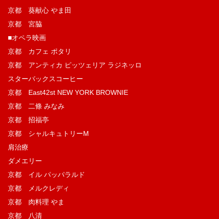
京都 葵献心 やま田
京都 宮脇
■オペラ映画
京都 カフェ ポタリ
京都 アンティカ ピッツェリア ラジネッロ
スターバックスコーヒー
京都 East42st NEW YORK BROWNIE
京都 二條 みなみ
京都 招福亭
京都 シャルキュトリーM
肩治療
ダメエリー
京都 イル パッパラルド
京都 メルクレディ
京都 肉料理 やま
京都 八清