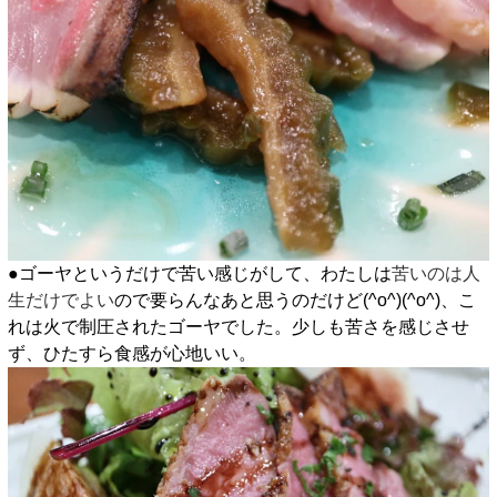
●ゴーヤというだけで苦い感じがして、わたしは
苦いのは人
生だけでよい
ので要らんなあと思うのだけど(^o^)(^o^)、こ
れは火で制圧されたゴーヤでした。少しも苦さを感じさせ
ず、ひたすら食感が心地いい。