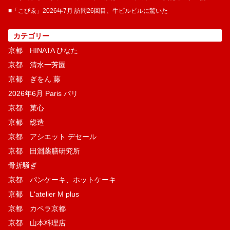
■「こぴゑ」2026年7月 訪問26回目、牛ピルピルに驚いた
カテゴリー
京都 HINATA ひなた
京都 清水一芳園
京都 ぎをん 藤
2026年6月 Paris パリ
京都 菓​心
京都 総造
京都 アシエット デセール
京都 田淵薬膳研究所
骨折騒ぎ
京都 パンケーキ、ホットケーキ
京都 L'atelier M plus
京都 カペラ京都
京都 山本料理店