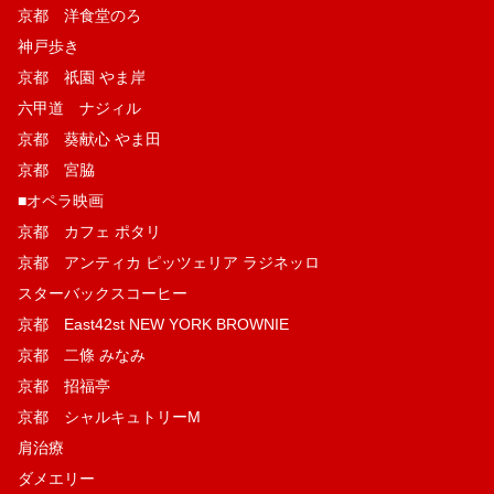
京都 洋食堂のろ
神戸歩き
京都 祇園 やま岸
六甲道 ナジィル
京都 葵献心 やま田
京都 宮脇
■オペラ映画
京都 カフェ ポタリ
京都 アンティカ ピッツェリア ラジネッロ
スターバックスコーヒー
京都 East42st NEW YORK BROWNIE
京都 二條 みなみ
京都 招福亭
京都 シャルキュトリーM
肩治療
ダメエリー