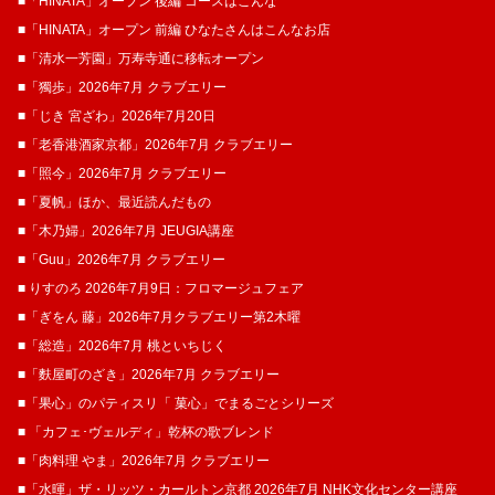
■「HINATA」オープン 後編 コースはこんな
■「HINATA」オープン 前編 ひなたさんはこんなお店
■「清水一芳園」万寿寺通に移転オープン
■「獨歩」2026年7月 クラブエリー
■「じき 宮ざわ」2026年7月20日
■「老香港酒家京都」2026年7月 クラブエリー
■「照今」2026年7月 クラブエリー
■「夏帆」ほか、最近読んだもの
■「木乃婦」2026年7月 JEUGIA講座
■「Guu」2026年7月 クラブエリー
■ りすのろ 2026年7月9日：フロマージュフェア
■「ぎをん 藤」2026年7月クラブエリー第2木曜
■「総造」2026年7月 桃といちじく
■「麩屋町のざき」2026年7月 クラブエリー
■「果心」のパティスリ「 菓​心」でまるごとシリーズ
■ 「カフェ･ヴェルディ」乾杯の歌ブレンド
■「肉料理 やま」2026年7月 クラブエリー
■「水暉」ザ・リッツ・カールトン京都 2026年7月 NHK文化センター講座