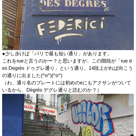
●少し歩けば「パリで最も短い通り」があります。
これをrueと言うのかー？と思いますが、この階段が「rue d
es Degrés ドゥグレ通り」という通り。14段上がれば向こう
の通りに出ました(^o^)(^o^)
（わ、通り名のプレートには初めのeにもアクサンがついて
いるから、Dégrés デグレ通りと読むのか？）