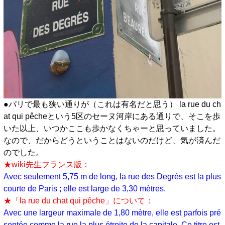
●パリで最も狭い通りが（これは有名だと思う） la rue du ch
at qui pêcheという5区のセーヌ河岸にある通りで、そこを歩
いた以上、いつかここも歩かなくちゃーと思っていました。
なので、だからどうということはないのだけど、気が済んだ
のでした。
★wiki先生フランス版：
Avec seulement 5,75 m de long, la rue des Degrés est la plus
courte de Paris ; elle est large de 3,30 mètres.
★「la rue du chat qui pêche」について：
Avec une largeur maximale de 1,80 mètre, elle est parfois pré
sentée comme la rue la plus étroite de la capitale. Ce titre est