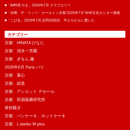
■「肉料理 やま」2026年7月 クラブエリー
■「水暉」ザ・リッツ・カールトン京都 2026年7月 NHK文化センター講座
■「こぴゑ」2026年7月 訪問26回目、牛ピルピルに驚いた
カテゴリー
京都 HINATA ひなた
京都 清水一芳園
京都 ぎをん 藤
2026年6月 Paris パリ
京都 菓​心
京都 総造
京都 アシエット デセール
京都 田淵薬膳研究所
骨折騒ぎ
京都 パンケーキ、ホットケーキ
京都 L'atelier M plus