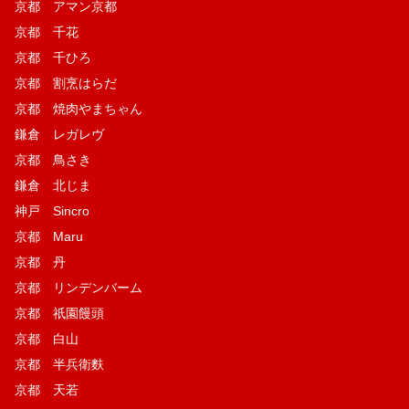
京都 アマン京都
京都 千花
京都 千ひろ
京都 割烹はらだ
京都 焼肉やまちゃん
鎌倉 レガレヴ
京都 鳥さき
鎌倉 北じま
神戸 Sincro
京都 Maru
京都 丹
京都 リンデンバーム
京都 祇園饅頭
京都 白山
京都 半兵衛麩
京都 天若