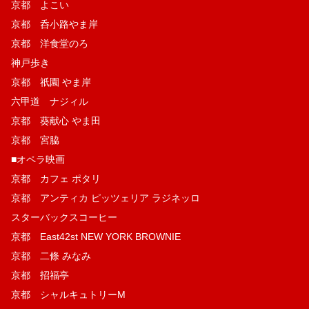
京都 よこい
京都 呑小路やま岸
京都 洋食堂のろ
神戸歩き
京都 祇園 やま岸
六甲道 ナジィル
京都 葵献心 やま田
京都 宮脇
■オペラ映画
京都 カフェ ポタリ
京都 アンティカ ピッツェリア ラジネッロ
スターバックスコーヒー
京都 East42st NEW YORK BROWNIE
京都 二條 みなみ
京都 招福亭
京都 シャルキュトリーM