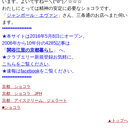
います。よいですねー＼(^o^)／☆☆☆
わたしにとっては精神の安定に必要なショコラです。
「
ジャンポール・エヴァン
」さん、三条通のお店へまた伺い
ます。
*****************
★本サイトは2016年5月8日にオープン。
2006年から10年分の4285記事は
「
関谷江里の京都暮らし
」 へ。
★クラブエリー新規登録お気軽に。
こちらをご覧ください
。
★速報は
facebook
をご覧ください。
*****************
京都 ショコラ
京都 ショコラ JPH
京都 アイスクリーム、ジェラート
■ショコラ
▲トップへ