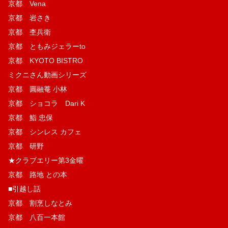
京都 Vena
京都 岩さき
京都 杢兵衛
京都 ともみジェラーto
京都 KYOTO BISTRO
ミクニさん動画シリーズ
京都 圓融菴 小林
京都 ショコラ Dari K
京都 鮨 忠保
京都 シンレス カフェ
京都 研野
★クラブエリー第3金曜
京都 路地 との本
■引越し話
京都 割烹しなとみ
京都 八百一本館