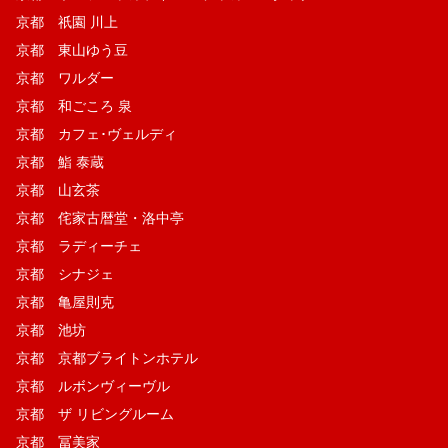
京都 祇園 川上
京都 東山ゆう豆
京都 ワルダー
京都 和ごころ 泉
京都 カフェ･ヴェルディ
京都 鮨 泰蔵
京都 山玄茶
京都 侘家古暦堂・洛中亭
京都 ラディーチェ
京都 シナジェ
京都 亀屋則克
京都 池坊
京都 京都ブライトンホテル
京都 ルボンヴィーヴル
京都 ザ リビングルーム
京都 冨美家