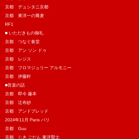
京都 デュシタニ京都
京都 東洋一の蕎麦
RF1
■ いただきもの御礼
京都 つなぐ食堂
京都 アン ソン ドゥ
京都 レジス
京都 フロマジュリー アルモニー
京都 伊藤軒
■音楽の話
京都 即今 藤本
京都 辻布紗
京都 アンドブレッド
2024年11月 Paris パリ
京都 Guu
京都 じき ごだん 東洋賢士