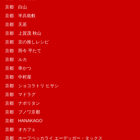
京都 白山
京都 半兵衛麩
京都 天若
京都 上賀茂 秋山
京都 京の推しレシピ
京都 而今 平たて
京都 ルカ
京都 串かつ
京都 中村屋
京都 ショコラトリ ヒサシ
京都 マドラグ
京都 ナポリタン
京都 ブノワ京都
京都 HANAKAGO
京都 オカフェ
京都 ホーフベッカライ エーデッガー・タックス