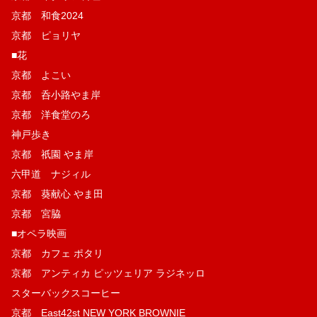
京都 和食2024
京都 ピョリヤ
■花
京都 よこい
京都 呑小路やま岸
京都 洋食堂のろ
神戸歩き
京都 祇園 やま岸
六甲道 ナジィル
京都 葵献心 やま田
京都 宮脇
■オペラ映画
京都 カフェ ポタリ
京都 アンティカ ピッツェリア ラジネッロ
スターバックスコーヒー
京都 East42st NEW YORK BROWNIE