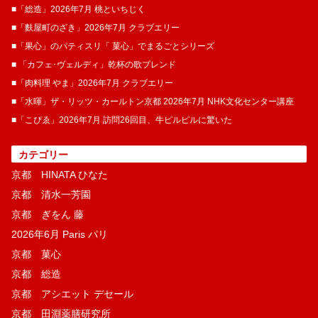
■「総造」2026年7月 桃といちじく
■「麩屋町のざき」2026年7月 クラブエリー
■「果心」のパティスリ「 菓​心」でまるごとシリーズ
■ 「カフェ･ヴェルディ」乾杯の歌ブレンド
■「肉料理 やま」2026年7月 クラブエリー
■「水暉」ザ・リッツ・カールトン京都 2026年7月 NHK文化センター講座
■「こぴゑ」2026年7月 訪問26回目、牛ピルピルに驚いた
カテゴリー
京都 HINATA ひなた
京都 清水一芳園
京都 ぎをん 藤
2026年6月 Paris パリ
京都 菓​心
京都 総造
京都 アシエット デセール
京都 田淵薬膳研究所