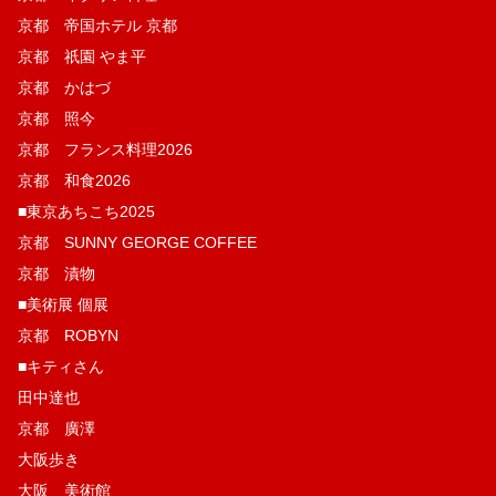
京都 帝国ホテル 京都
京都 祇園 やま平
京都 かはづ
京都 照今
京都 フランス料理2026
京都 和食2026
■東京あちこち2025
京都 SUNNY GEORGE COFFEE
京都 漬物
■美術展 個展
京都 ROBYN
■キティさん
田中達也
京都 廣澤
大阪歩き
大阪 美術館