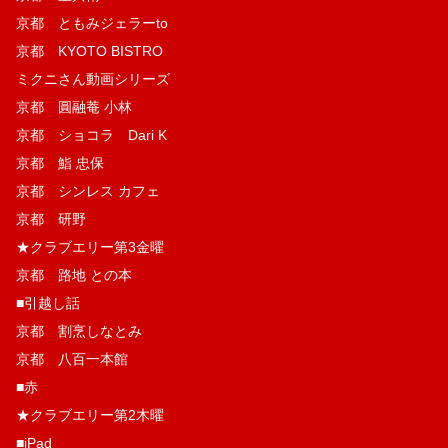
京都 ともみジェラーto
京都 KYOTO BISTRO
ミクニさん動画シリーズ
京都 圓融菴 小林
京都 ショコラ Dari K
京都 鮨 忠保
京都 シンレス カフェ
京都 研野
★クラブエリー第3金曜
京都 路地 との本
■引越し話
京都 割烹しなとみ
京都 八百一本館
■赤
★クラブエリー第2木曜
■iPad