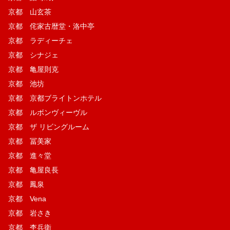
京都 山玄茶
京都 侘家古暦堂・洛中亭
京都 ラディーチェ
京都 シナジェ
京都 亀屋則克
京都 池坊
京都 京都ブライトンホテル
京都 ルボンヴィーヴル
京都 ザ リビングルーム
京都 冨美家
京都 進々堂
京都 亀屋良長
京都 鳳泉
京都 Vena
京都 岩さき
京都 杢兵衛