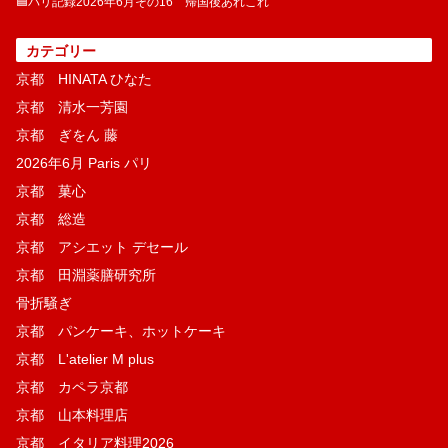
🟦パリ記録2026年6月その16 帰国後あれこれ
カテゴリー
京都 HINATA ひなた
京都 清水一芳園
京都 ぎをん 藤
2026年6月 Paris パリ
京都 菓​心
京都 総造
京都 アシエット デセール
京都 田淵薬膳研究所
骨折騒ぎ
京都 パンケーキ、ホットケーキ
京都 L'atelier M plus
京都 カペラ京都
京都 山本料理店
京都 イタリア料理2026