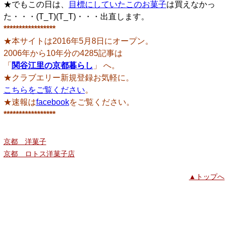
★でもこの日は、
目標にしていたこのお菓子
は買えなかっ
た・・・(T_T)(T_T)・・・出直します。
*****************
★本サイトは2016年5月8日にオープン。
2006年から10年分の4285記事は
「
関谷江里の京都暮らし
」 へ。
★クラブエリー新規登録お気軽に。
こちらをご覧ください
。
★速報は
facebook
をご覧ください。
*****************
京都 洋菓子
京都 ロトス洋菓子店
▲トップへ