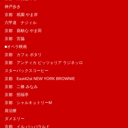
神戸歩き
京都 祇園 やま岸
六甲道 ナジィル
京都 葵献心 やま田
京都 宮脇
■オペラ映画
京都 カフェ ポタリ
京都 アンティカ ピッツェリア ラジネッロ
スターバックスコーヒー
京都 East42st NEW YORK BROWNIE
京都 二條 みなみ
京都 招福亭
京都 シャルキュトリーM
肩治療
ダメエリー
京都 イル パッパラルド