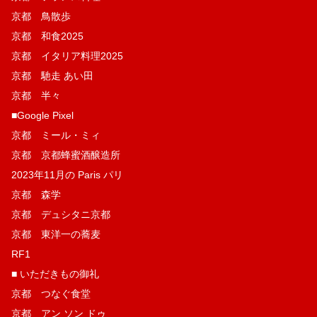
京都 鳥散歩
京都 和食2025
京都 イタリア料理2025
京都 馳走 あい田
京都 半々
■Google Pixel
京都 ミール・ミィ
京都 京都蜂蜜酒醸造所
2023年11月の Paris パリ
京都 森学
京都 デュシタニ京都
京都 東洋一の蕎麦
RF1
■ いただきもの御礼
京都 つなぐ食堂
京都 アン ソン ドゥ