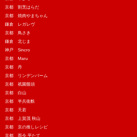
京都 割烹はらだ
京都 焼肉やまちゃん
鎌倉 レガレヴ
京都 鳥さき
鎌倉 北じま
神戸 Sincro
京都 Maru
京都 丹
京都 リンデンバーム
京都 祇園饅頭
京都 白山
京都 半兵衛麩
京都 天若
京都 上賀茂 秋山
京都 京の推しレシピ
京都 而今 平たて