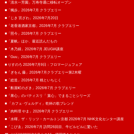
■「清水一芳園」万寿寺通に移転オープン
■「獨歩」2026年7月 クラブエリー
■「じき 宮ざわ」2026年7月20日
■「老香港酒家京都」2026年7月 クラブエリー
■「照今」2026年7月 クラブエリー
■「夏帆」ほか、最近読んだもの
■「木乃婦」2026年7月 JEUGIA講座
■「Guu」2026年7月 クラブエリー
■ りすのろ 2026年7月9日：フロマージュフェア
■「ぎをん 藤」2026年7月クラブエリー第2木曜
■「総造」2026年7月 桃といちじく
■「麩屋町のざき」2026年7月 クラブエリー
■「果心」のパティスリ「 菓​心」でまるごとシリーズ
■ 「カフェ･ヴェルディ」乾杯の歌ブレンド
■「肉料理 やま」2026年7月 クラブエリー
■「水暉」ザ・リッツ・カールトン京都 2026年7月 NHK文化センター講座
■「こぴゑ」2026年7月 訪問26回目、牛ピルピルに驚いた