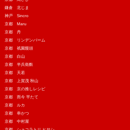
鎌倉 北じま
神戸 Sincro
京都 Maru
京都 丹
京都 リンデンバーム
京都 祇園饅頭
京都 白山
京都 半兵衛麩
京都 天若
京都 上賀茂 秋山
京都 京の推しレシピ
京都 而今 平たて
京都 ルカ
京都 串かつ
京都 中村屋
京都 ショコラトリ ヒサシ