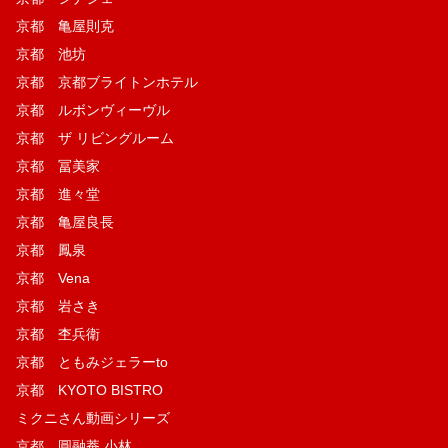
京都 亀屋則克
京都 池坊
京都 京都ブライトンホテル
京都 ルボンヴィーヴル
京都 ザ リビングルーム
京都 冨美家
京都 進々堂
京都 亀屋良長
京都 鳳泉
京都 Vena
京都 岩さき
京都 杢兵衛
京都 ともみジェラーto
京都 KYOTO BISTRO
ミクニさん動画シリーズ
京都 圓融菴 小林