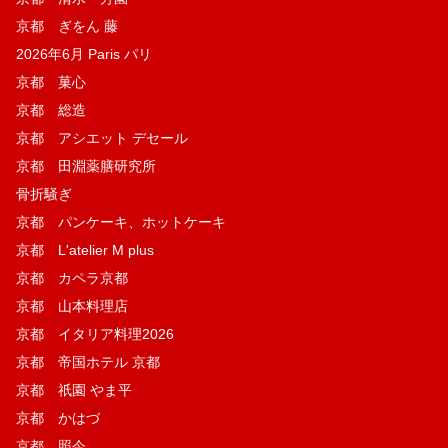
京都 ぎをん 藤
2026年6月 Paris パリ
京都 菓​心
京都 総造
京都 アシエット デセール
京都 田淵薬膳研究所
骨折騒ぎ
京都 パンケーキ、ホットケーキ
京都 L'atelier M plus
京都 カペラ京都
京都 山本料理店
京都 イタリア料理2026
京都 帝国ホテル 京都
京都 祇園 やま平
京都 かはづ
京都 照今