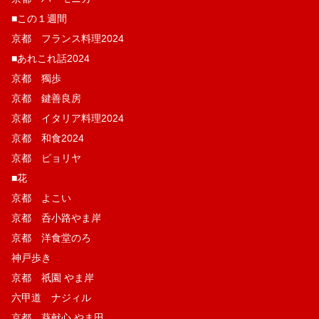
■この１週間
京都 フランス料理2024
■あれこれ話2024
京都 獨歩
京都 鍵善良房
京都 イタリア料理2024
京都 和食2024
京都 ピョリヤ
■花
京都 よこい
京都 呑小路やま岸
京都 洋食堂のろ
神戸歩き
京都 祇園 やま岸
六甲道 ナジィル
京都 葵献心 やま田