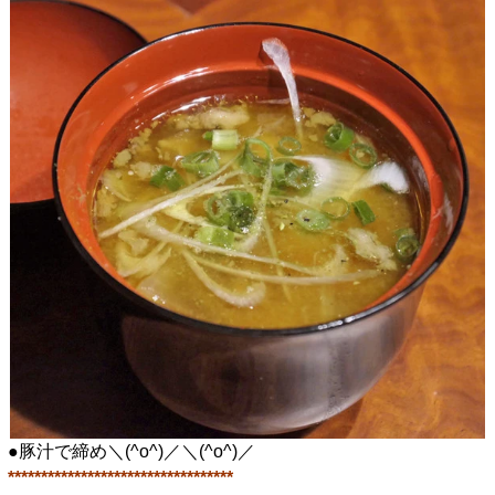
●豚汁で締め＼(^o^)／＼(^o^)／
**********************************