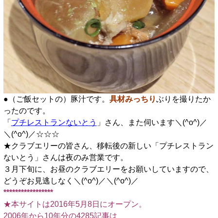
●（ご飯セットの）豚汁です。
具材みっちり
ぶりを撮りたか
ったのです。
「
プチレストランないとう
」さん、また伺います＼(^o^)／
＼(^o^)／☆☆☆
★クラブエリーの皆さん、移転後の新しい「プチレストラン
ないとう」さんは夜のみ営業です。
３月下旬に、お昼のクラブエリーをお願いしていますので、
どうぞお見逃しなく＼(^o^)／＼(^o^)／
*****************
★本サイトは2016年5月8日にオープン。
2006年から10年分の4285記事は