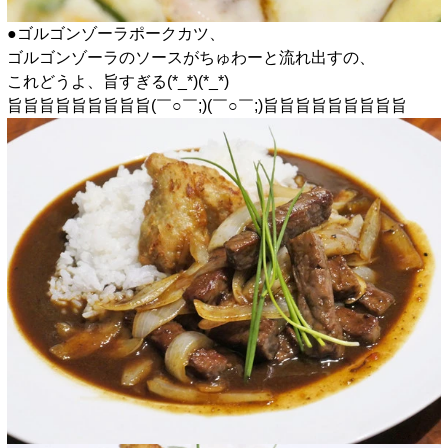
●ゴルゴンゾーラポークカツ、
ゴルゴンゾーラのソースがちゅわーと流れ出すの、
これどうよ、旨すぎる(*_*)(*_*)
旨旨旨旨旨旨旨旨旨(￣○￣;)(￣○￣;)旨旨旨旨旨旨旨旨旨