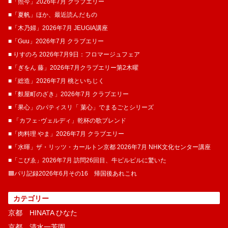
■「照今」2026年7月 クラブエリー
■「夏帆」ほか、最近読んだもの
■「木乃婦」2026年7月 JEUGIA講座
■「Guu」2026年7月 クラブエリー
■ りすのろ 2026年7月9日：フロマージュフェア
■「ぎをん 藤」2026年7月クラブエリー第2木曜
■「総造」2026年7月 桃といちじく
■「麩屋町のざき」2026年7月 クラブエリー
■「果心」のパティスリ「 菓​心」でまるごとシリーズ
■ 「カフェ･ヴェルディ」乾杯の歌ブレンド
■「肉料理 やま」2026年7月 クラブエリー
■「水暉」ザ・リッツ・カールトン京都 2026年7月 NHK文化センター講座
■「こぴゑ」2026年7月 訪問26回目、牛ピルピルに驚いた
🟦パリ記録2026年6月その16 帰国後あれこれ
カテゴリー
京都 HINATA ひなた
京都 清水一芳園