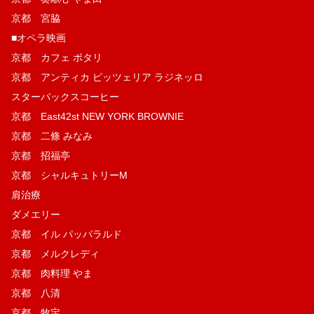
京都 宮脇
■オペラ映画
京都 カフェ ポタリ
京都 アンティカ ピッツェリア ラジネッロ
スターバックスコーヒー
京都 East42st NEW YORK BROWNIE
京都 二條 みなみ
京都 招福亭
京都 シャルキュトリーM
肩治療
ダメエリー
京都 イル パッパラルド
京都 メルクレディ
京都 肉料理 やま
京都 八清
京都 牧定