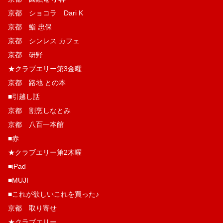
京都 ショコラ Dari K
京都 鮨 忠保
京都 シンレス カフェ
京都 研野
★クラブエリー第3金曜
京都 路地 との本
■引越し話
京都 割烹しなとみ
京都 八百一本館
■赤
★クラブエリー第2木曜
■iPad
■MUJI
■これが欲しいこれを買った♪
京都 取り寄せ
★クラブエリー