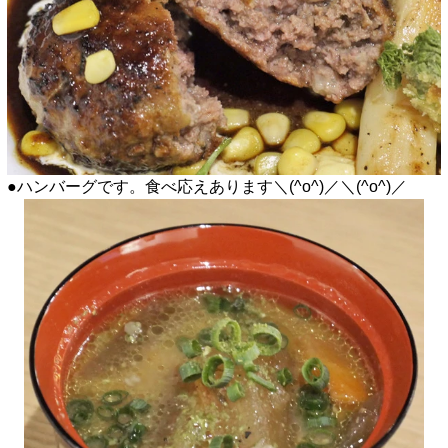
●ハンバーグです。食べ応えあります＼(^o^)／＼(^o^)／