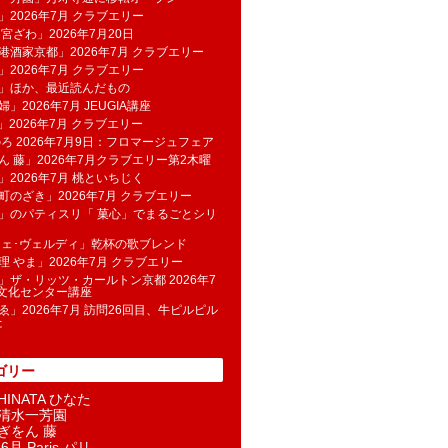
」2026年7月 クラブエリー
 宮ざわ」2026年7月20日
港酒家京都」2026年7月 クラブエリー
」2026年7月 クラブエリー
帆」ほか、最近読んだもの
」2026年7月 JEUGIA講座
u」2026年7月 クラブエリー
のろ 2026年7月9日：フロマージュフェア
ん 藤」2026年7月クラブエリー第2木曜
」2026年7月 桃といちじく
町のざき」2026年7月 クラブエリー
」のパティスリ「 菓​心」でまるごとシリ
フェ･ヴェルディ」乾杯の歌ブレンド
理 やま」2026年7月 クラブエリー
」ザ・リッツ・カールトン京都 2026年7
K文化センター講座
ゑ」2026年7月 訪問26回目、牛ピルピル
た
ゴリー
INATA ひなた
清水一芳園
ぎをん 藤
6月 Paris パリ