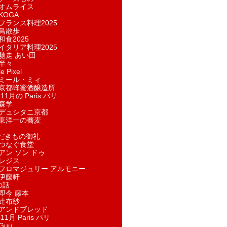
オムライス
KOGA
フランス料理2025
鳥散歩
和食2025
イタリア料理2025
馳走 あい田
半々
e Pixel
ミール・ミィ
京都蜂蜜酒醸造所
11月の Paris パリ
森学
デュシタニ京都
東洋一の蕎麦
ただきもの御礼
つなぐ食堂
アン ソン ドゥ
レジス
フロマジュリー アルモニー
伊藤軒
の話
即今 藤本
辻布紗
アンドブレッド
11月 Paris パリ
Guu