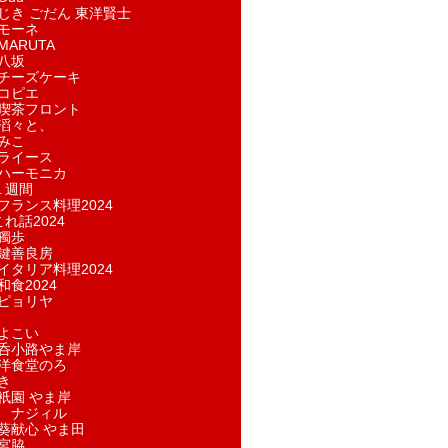
じき ごだん 東洋賢士
モーネ
ARUTA
八坂
チーズケーキ
コピエ
喫茶フロント
滔々と、
みこ
ライース
ハーモニカ
１週間
フランス料理2024
れ話2024
獨歩
鍵善良房
イタリア料理2024
和食2024
ピョリヤ
よこい
呑小路やま岸
洋食堂のろ
き
祇園 やま岸
 ナジィル
葵献心 やま田
宮脇