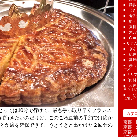
■「獨歩
■「じき
■「老香
■「照今
■「夏
■「木乃婦
■「Gu
■ りす
■「ぎを
■「総造
■「麩屋
■「果心
ーズ
■ 「カ
■「肉料
■「水暉
月 NH
■「こぴ
に驚い
とっては10分で行けて、最も手っ取り早くフランス
カテ
ば行きたいのだけど、このごろ直前の予約では席が
京都 H
とか席を確保できて、うきうきと出かけた２回分の
京都 
京都 
2026年