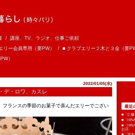
書
講座、TV、ラジオ、仕事ご依頼
ブエリー会員専用（要PW）
■ クラブエリー２木と３金（要P
PW）
2022/01/05(水)
・デ・ロワ、カスレ
さま、フランスの季節のお菓子で喜んだエリーでござい
最近
■「仁修
■「HI
■「HI
お店
■「清