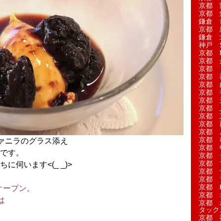
京都 
京都 
鎌倉 
京都 
鎌倉 
神戸 S
京都 M
京都 
京都 
京都 
京都 
京都 
京都 
京都 
京都 
京都 
京都 
京都 
ァニラのグラス添え
京都 
です。
京都 
京都 
に伺います<(_ _)>
京都 
京都 
京都 H
オープン。
京都 
は
京都 
タック
。
京都 