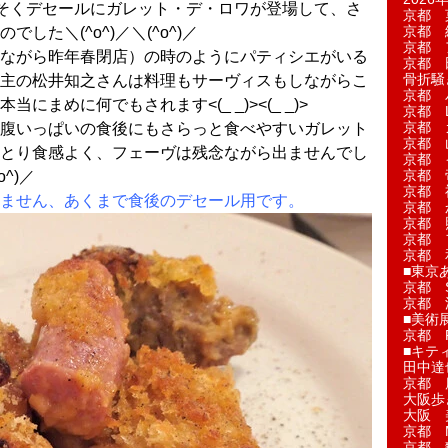
そくデセールにガレット・デ・ロワが登場して、さ
京都 
京都 
した＼(^o^)／＼(^o^)／
京都 
ながら昨年春閉店）の時のようにパティシエがいる
京都 
骨折騒
主の松井知之さんは料理もサーヴィスもしながらこ
京都 
まめに何でもされます<(_ _)><(_ _)>
京都 L'a
京都 
腹いっぱいの食後にもさらっと食べやすいガレット
京都 
とり食感よく、フェーヴは残念ながら出ませんでし
京都 
京都 
^)／
京都 
ません、あくまで食後のデセール用です。
京都 
京都 
京都 
京都 
■東京
京都 S
京都 
■美術
京都 
■キテ
田中達
京都 
大阪歩
大阪 
京都 
京都 