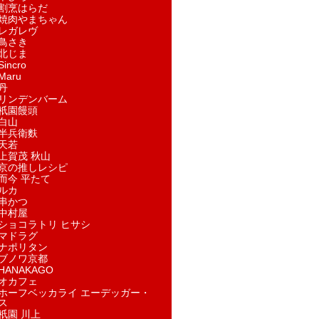
割烹はらだ
焼肉やまちゃん
レガレヴ
鳥さき
北じま
incro
aru
丹
リンデンバーム
祇園饅頭
白山
半兵衛麩
天若
上賀茂 秋山
京の推しレシピ
而今 平たて
ルカ
串かつ
中村屋
ショコラトリ ヒサシ
マドラグ
ナポリタン
ブノワ京都
ANAKAGO
オカフェ
ホーフベッカライ エーデッガー・
ス
祇園 川上