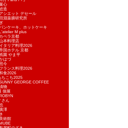
菓​心
総造
アシエット デセール
田淵薬膳研究所
ぎ
パンケーキ、ホットケーキ
telier M plus
カペラ京都
山本料理店
イタリア料理2026
帝国ホテル 京都
祇園 やま平
かはづ
照今
フランス料理2026
和食2026
あちこち2025
UNNY GEORGE COFFEE
漬物
展 個展
ROBYN
ィさん
也
廣澤
き
美術館
MUBE
麩屋町のざき