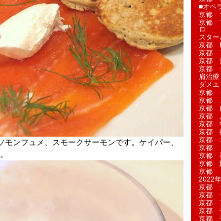
■オペ
京都 
京都 
ロ
スター
京都 Ea
京都 
京都 
京都 
肩治療
ダメエ
京都 
京都 
京都 
京都 
京都 
京都 
京都 
ソモンフュメ、スモークサーモンです。ケイパー、
京都 
。
京都 
京都 
京都 
2022年
京都 
京都 
京都 
京都 
京都 