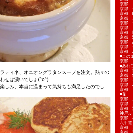
京都 
京都 
京都 M
京都 
京都 
京都 
京都 
京都 
京都 
京都 
京都 
■この
京都 
■あれこ
京都 
ラティネ、オニオングラタンスープを注文。熱々の
京都 
せは濃いでしょ(^o^)
京都 
京都 
楽しみ、本当に温まって気持ちも満足したのでし
京都 
■花
京都 
京都 
京都 
神戸歩
京都 
六甲道
京都 
京都 