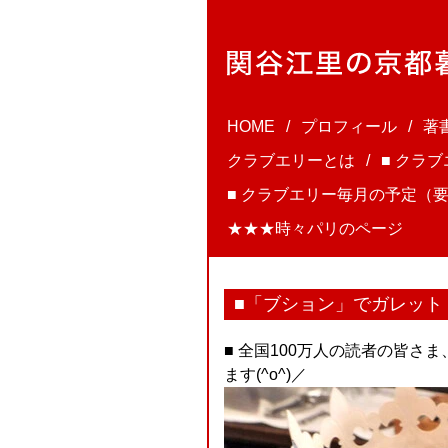
HOME
プロフィール
著
クラブエリーとは
■ クラ
■ クラブエリー毎月の予定（要
★★★時々パリのページ
■「ブション」でガレット
■ 全国100万人の読者の皆
ます(^o^)／