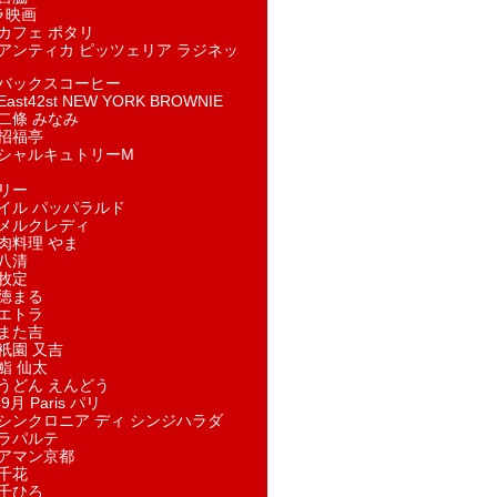
ラ映画
カフェ ポタリ
アンティカ ピッツェリア ラジネッ
バックスコーヒー
st42st NEW YORK BROWNIE
二條 みなみ
招福亭
シャルキュトリーM
リー
イル パッパラルド
メルクレディ
肉料理 やま
八清
牧定
徳まる
エトラ
また吉
祇園 又吉
鮨 仙太
うどん えんどう
9月 Paris パリ
シンクロニア ディ シンジハラダ
ラパルテ
アマン京都
千花
千ひろ