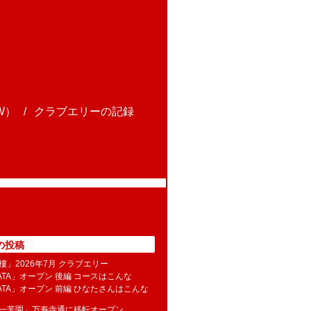
W）
クラブエリーの記録
の投稿
樓」2026年7月 クラブエリー
NATA」オープン 後編 コースはこんな
NATA」オープン 前編 ひなたさんはこんな
水一芳園」万寿寺通に移転オープン