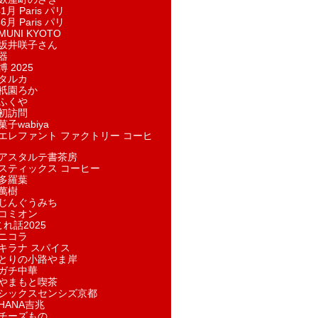
1月 Paris パリ
6月 Paris パリ
UNI KYOTO
坂井咲子さん
器
 2025
タルカ
祇園ろか
ふくや
初訪問
子wabiya
エレファント ファクトリー コーヒ
アスタルテ書茶房
スティックス コーヒー
多羅葉
萬樹
じんぐうみち
コミオン
れ話2025
ニコラ
キラナ スパイス
とりの小路やま岸
ガチ中華
やまもと喫茶
シックスセンシズ京都
HANA吉兆
チーズもの