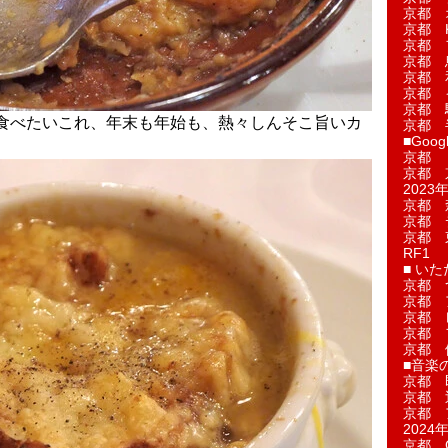
京都 
京都 
京都 
京都 
京都 
京都 
京都 
食べたいこれ、年末も年始も、熱々しんそこ旨いカ
京都 
■Googl
京都 
京都 
2023年
京都 
京都 
京都 
RF1
■ い
京都 
京都 
京都 
京都 
京都 
■音楽
京都 
京都 
京都 
2024年
京都 